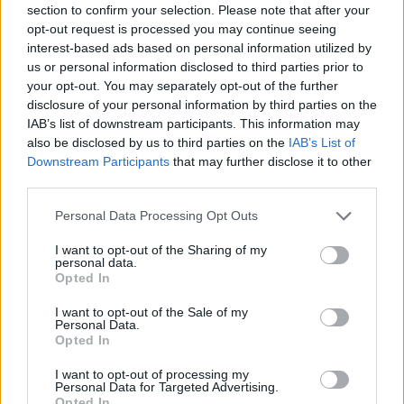
section to confirm your selection. Please note that after your
Entrato
14 - 36
%
opt-out request is processed you may continue seeing
interest-based ads based on personal information utilized by
Squalificato
0 - 0
%
us or personal information disclosed to third parties prior to
Infortunato
0 - 0
%
your opt-out. You may separately opt-out of the further
disclosure of your personal information by third parties on the
Inutilizzato
2 - 5
%
IAB’s list of downstream participants. This information may
also be disclosed by us to third parties on the
IAB’s List of
Downstream Participants
that may further disclose it to other
third parties.
Personal Data Processing Opt Outs
I want to opt-out of the Sharing of my
Scarica riepilogo
personal data.
Scarica
stagionale
Opted In
I want to opt-out of the Sale of my
Giornata
Voto
FV
Entrato
Uscito
Bonus/Malus
Personal Data.
Opted In
SAM
0-1
MIL
1
I want to opt-out of processing my
Personal Data for Targeted Advertising.
MIL
4-1
CAG
2
Opted In