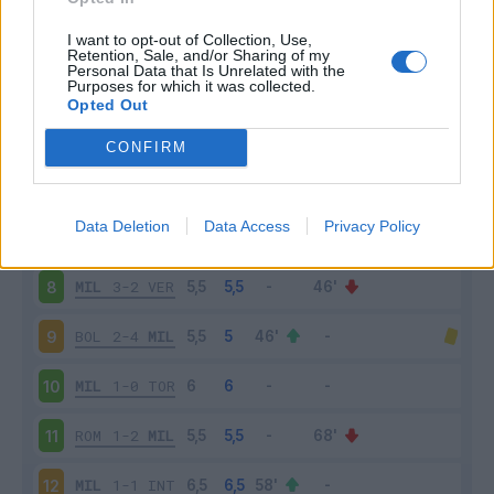
MIL
2-0
LAZ
3
I want to opt-out of Collection, Use,
Retention, Sale, and/or Sharing of my
Personal Data that Is Unrelated with the
Purposes for which it was collected.
JUV
1-1
MIL
4
Opted Out
MIL
2-0
VEN
5
CONFIRM
SPE
1-2
MIL
6
Data Deletion
Data Access
Privacy Policy
ATA
2-3
MIL
7
MIL
3-2
VER
8
BOL
2-4
MIL
9
MIL
1-0
TOR
10
ROM
1-2
MIL
11
MIL
1-1
INT
12