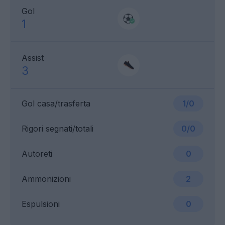
Gol
1
Assist
3
Gol casa/trasferta
1/0
Rigori segnati/totali
0/0
Autoreti
0
Ammonizioni
2
Espulsioni
0