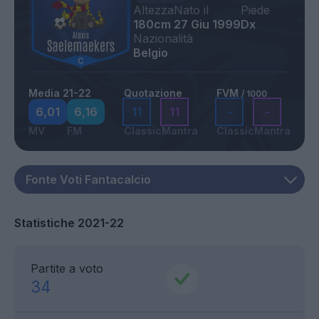
Altezza
Nato il
Piede
180cm
27 Giu 1999
Dx
Nazionalità
Belgio
Media 21-22
Quotazione
FVM
/ 1000
6,01
6,16
11
11
-
-
MV
FM
Classic
Mantra
Classic
Mantra
Statistiche 2021-22
Partite a voto
34