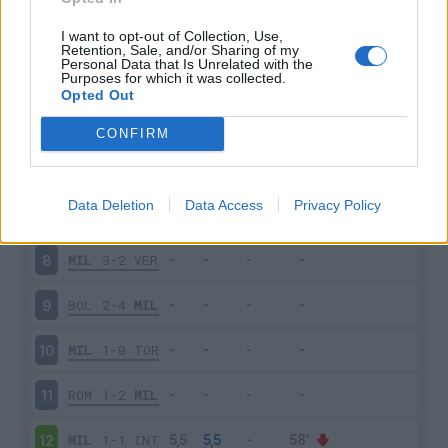
MIL
2-0
LAZ
3
I want to opt-out of Collection, Use,
Retention, Sale, and/or Sharing of my
Personal Data that Is Unrelated with the
Purposes for which it was collected.
JUV
1-1
MIL
4
Opted Out
MIL
2-0
VEN
5
CONFIRM
SPE
1-2
MIL
6
Data Deletion
Data Access
Privacy Policy
ATA
2-3
MIL
7
MIL
3-2
VER
8
BOL
2-4
MIL
9
MIL
1-0
TOR
10
ROM
1-2
MIL
11
MIL
1-1
INT
12