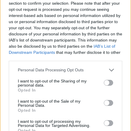
section to confirm your selection. Please note that after your
Entrato
6 - 15
%
opt-out request is processed you may continue seeing
interest-based ads based on personal information utilized by
Squalificato
0 - 0
%
us or personal information disclosed to third parties prior to
Infortunato
0 - 0
%
your opt-out. You may separately opt-out of the further
disclosure of your personal information by third parties on the
Inutilizzato
7 - 18
%
IAB’s list of downstream participants. This information may
also be disclosed by us to third parties on the
IAB’s List of
Downstream Participants
that may further disclose it to other
third parties.
Personal Data Processing Opt Outs
I want to opt-out of the Sharing of my
Scarica riepilogo
personal data.
Scarica
stagionale
Opted In
I want to opt-out of the Sale of my
Giornata
Voto
FV
Entrato
Uscito
Bonus/Malus
Personal Data.
Opted In
SAM
0-1
MIL
1
I want to opt-out of processing my
Personal Data for Targeted Advertising.
MIL
4-1
CAG
2
Opted In