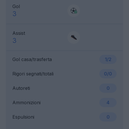
Gol
3
Assist
3
Gol casa/trasferta
1/2
Rigori segnati/totali
0/0
Autoreti
0
Ammonizioni
4
Espulsioni
0