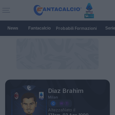
Probabili Formazioni
News
Fantacalcio
Seri
Diaz Brahim
Milan
Altezza
Nato il