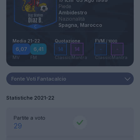
171cm
03 Ago 1999
Piede
Ambidestro
Nazionalità
Spagna, Marocco
Media 21-22
Quotazione
FVM
/ 1000
6,07
6,41
14
14
-
-
MV
FM
Classic
Mantra
Classic
Mantra
Statistiche 2021-22
Partite a voto
29