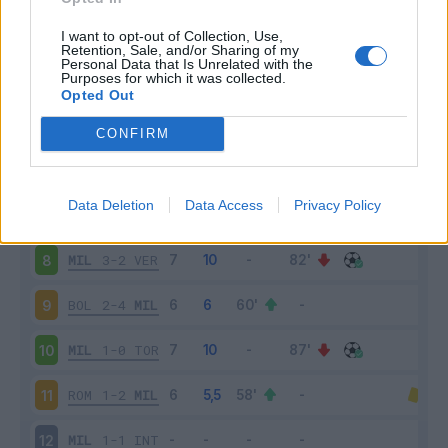
MIL
2-0
LAZ
3
I want to opt-out of Collection, Use,
Retention, Sale, and/or Sharing of my
Personal Data that Is Unrelated with the
Purposes for which it was collected.
JUV
1-1
MIL
4
Opted Out
MIL
2-0
VEN
5
CONFIRM
SPE
1-2
MIL
6
Data Deletion
Data Access
Privacy Policy
ATA
2-3
MIL
7
MIL
3-2
VER
8
BOL
2-4
MIL
9
MIL
1-0
TOR
10
ROM
1-2
MIL
11
MIL
1-1
INT
12