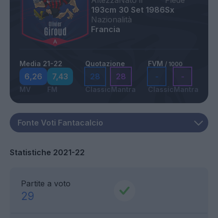
Altezza
Nato il
Piede
193cm
30 Set 1986
Sx
Nazionalità
Francia
Media 21-22
Quotazione
FVM
/ 1000
6,26
7,43
28
28
-
-
MV
FM
Classic
Mantra
Classic
Mantra
Statistiche 2021-22
Partite a voto
29