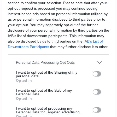
section to confirm your selection. Please note that after your
Entrato
7 - 18
%
opt-out request is processed you may continue seeing
interest-based ads based on personal information utilized by
Squalificato
0 - 0
%
us or personal information disclosed to third parties prior to
Infortunato
0 - 0
%
your opt-out. You may separately opt-out of the further
disclosure of your personal information by third parties on the
Inutilizzato
9 - 23
%
IAB’s list of downstream participants. This information may
also be disclosed by us to third parties on the
IAB’s List of
Downstream Participants
that may further disclose it to other
third parties.
Personal Data Processing Opt Outs
I want to opt-out of the Sharing of my
Scarica riepilogo
personal data.
Scarica
stagionale
Opted In
I want to opt-out of the Sale of my
Giornata
Voto
FV
Entrato
Uscito
Bonus/Malus
Personal Data.
Opted In
SAM
0-1
MIL
1
I want to opt-out of processing my
Personal Data for Targeted Advertising.
MIL
4-1
CAG
2
Opted In