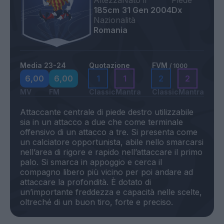
Altezza
Nato il
Piede
185cm
31 Gen 2004
Dx
Nazionalità
Romania
Media 23-24
Quotazione
FVM
/ 1000
6,00
6,00
1
1
2
2
MV
FM
Classic
Mantra
Classic
Mantra
Attaccante centrale di piede destro utilizzabile
sia in un attacco a due che come terminale
offensivo di un attacco a tre. Si presenta come
un calciatore opportunista, abile nello smarcarsi
nell’area di rigore e rapido nell’attaccare il primo
palo. Si smarca in appoggio e cerca il
compagno libero più vicino per poi andare ad
attaccare la profondità. È dotato di
un’importante freddezza e capacità nelle scelte,