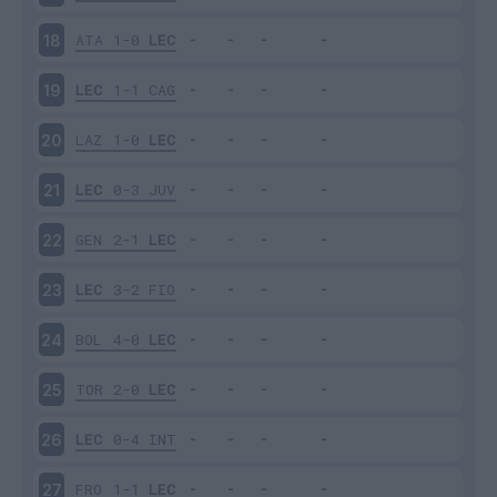
ATA
1-0
LEC
18
LEC
1-1
CAG
19
LAZ
1-0
LEC
20
LEC
0-3
JUV
21
GEN
2-1
LEC
22
LEC
3-2
FIO
23
BOL
4-0
LEC
24
TOR
2-0
LEC
25
LEC
0-4
INT
26
FRO
1-1
LEC
27