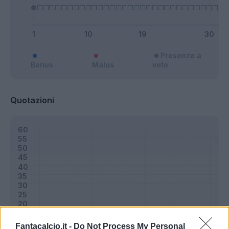
Presenze a
Bonus
Malus
voto
Quotazioni
Fantacalcio.it -
Do Not Process My Personal