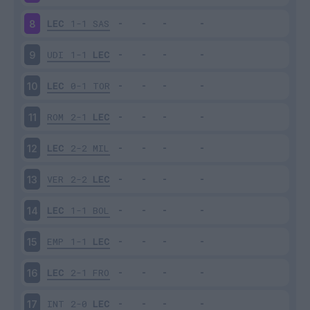
LEC
1-1
SAS
8
UDI
1-1
LEC
9
LEC
0-1
TOR
10
ROM
2-1
LEC
11
LEC
2-2
MIL
12
VER
2-2
LEC
13
LEC
1-1
BOL
14
EMP
1-1
LEC
15
LEC
2-1
FRO
16
INT
2-0
LEC
17