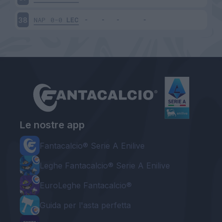
NAP
0-0
LEC
38
Le nostre app
Fantacalcio® Serie A Enilive
Leghe Fantacalcio® Serie A Enilive
EuroLeghe Fantacalcio®
Guida per l'asta perfetta