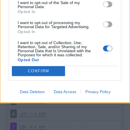
I want to opt-out of the Sale of my
Personal Data.
Opted In
Scarica riepilogo
Scarica
stagionale
I want to opt-out of processing my
Personal Data for Targeted Advertising.
Opted In
Giornata
Voto
FV
Entrato
Uscito
Bonus/Malus
I want to opt-out of Collection, Use,
Retention, Sale, and/or Sharing of my
LEC
2-1
LAZ
1
Personal Data that Is Unrelated with the
Purposes for which it was collected.
Opted Out
FIO
2-2
LEC
2
CONFIRM
LEC
2-0
SAL
3
MON
1-1
LEC
4
Data Deletion
Data Access
Privacy Policy
LEC
1-0
GEN
5
JUV
1-0
LEC
6
LEC
0-4
NAP
7