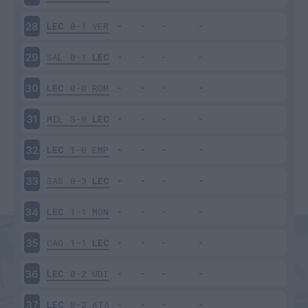
LEC
0-1
VER
28
SAL
0-1
LEC
29
LEC
0-0
ROM
30
MIL
3-0
LEC
31
LEC
1-0
EMP
32
SAS
0-3
LEC
33
LEC
1-1
MON
34
CAG
1-1
LEC
35
LEC
0-2
UDI
36
LEC
0-2
ATA
37