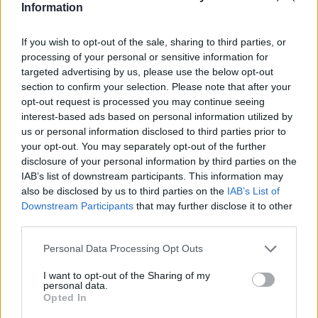
Information
If you wish to opt-out of the sale, sharing to third parties, or
processing of your personal or sensitive information for
Classic
Mantra
targeted advertising by us, please use the below opt-out
section to confirm your selection. Please note that after your
opt-out request is processed you may continue seeing
Riepilogo stagione
interest-based ads based on personal information utilized by
us or personal information disclosed to third parties prior to
your opt-out. You may separately opt-out of the further
Titolare
0 - 0
%
disclosure of your personal information by third parties on the
Entrato
1 - 2
%
IAB’s list of downstream participants. This information may
also be disclosed by us to third parties on the
IAB’s List of
Squalificato
0 - 0
%
Downstream Participants
that may further disclose it to other
Infortunato
2 - 5
%
third parties.
Inutilizzato
35 - 92
%
Personal Data Processing Opt Outs
I want to opt-out of the Sharing of my
personal data.
Opted In