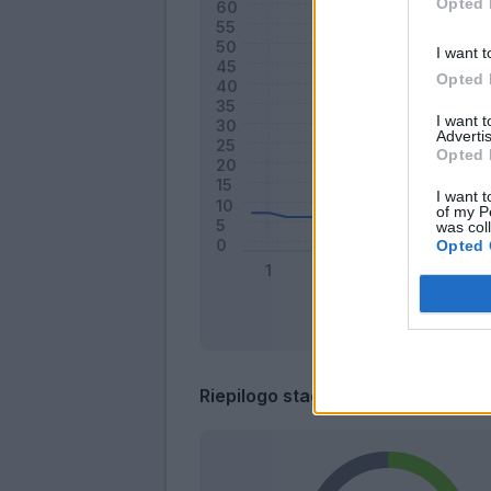
Opted 
I want t
Opted 
I want 
Advertis
Opted 
I want t
of my P
was col
Opted 
Riepilogo stagione