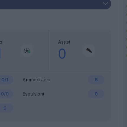
ol
Assist
1
0
0/1
Ammonizioni
6
0/0
Espulsioni
0
0