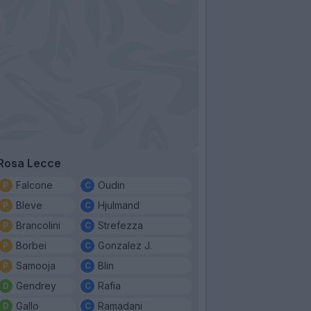
Rosa Lecce
Falcone
Oudin
Bleve
Hjulmand
Brancolini
Strefezza
Borbei
Gonzalez J.
Samooja
Blin
Gendrey
Rafia
Gallo
Ramadani