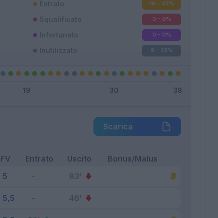
Entrato
16 - 42
%
Squalificato
0 - 0
%
Infortunato
0 - 0
%
Inutilizzato
9 - 23
%
Scarica
FV
Entrato
Uscito
Bonus/Malus