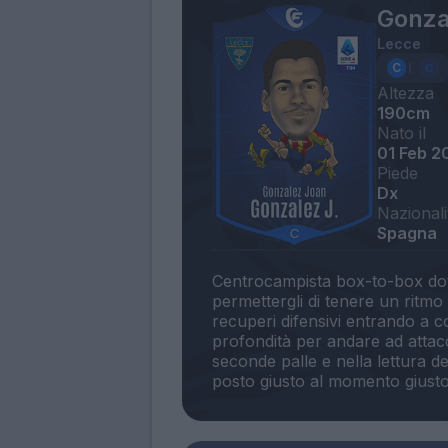
Gonza
Lecce
Altezza
190cm
Nato il
01 Feb 2
Piede
Dx
Nazionali
Spagna
Centrocampista box-to-box dotat
permettergli di tenere un ritmo a
recuperi difensivi entrando a 
profondità per andare ad attacca
seconde palle e nella lettura de