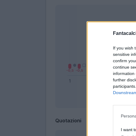
Fantacalci
If you wish 
sensitive in
confirm you
continue se
information 
further disc
participants
Downstream 
Bonus
Persona
Quotazioni
I want t