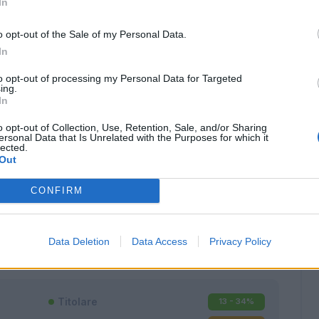
In
o opt-out of the Sale of my Personal Data.
In
to opt-out of processing my Personal Data for Targeted
ing.
In
o opt-out of Collection, Use, Retention, Sale, and/or Sharing
ersonal Data that Is Unrelated with the Purposes for which it
lected.
Out
CONFIRM
Classic
Mantra
Data Deletion
Data Access
Privacy Policy
Titolare
13 - 34
%