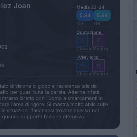
lez Joan
Media 23-24
5,94
5,94
MV
FM
Quotazione
7
7
002
Classic
Mantra
FVM
/ 1000
tà
17
17
Classic
Mantra
o di visione di gioco e resistenza tale da
lto per quasi tutta la partita. Alterna infatti
contrasto diretto con l’uomo a smarcamenti in
re l’area di rigore. Si mostra molto abile sulle
lle situazioni, facendosi trovare spesso nel