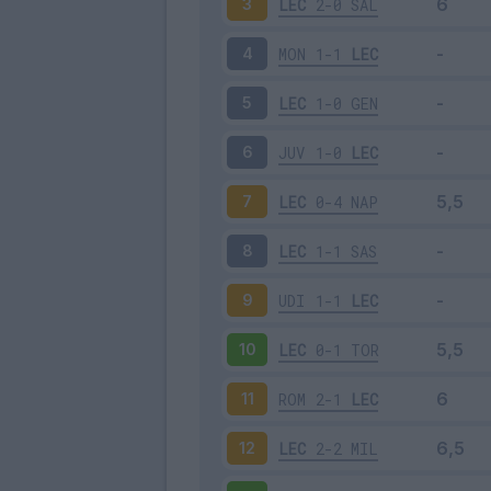
LEC
2-0
SAL
3
MON
1-1
LEC
4
LEC
1-0
GEN
5
JUV
1-0
LEC
6
LEC
0-4
NAP
7
LEC
1-1
SAS
8
UDI
1-1
LEC
9
LEC
0-1
TOR
10
ROM
2-1
LEC
11
LEC
2-2
MIL
12