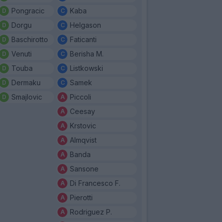
Pongracic
Kaba
Dorgu
Helgason
Baschirotto
Faticanti
Venuti
Berisha M.
Touba
Listkowski
Dermaku
Samek
Smajlovic
Piccoli
Ceesay
Krstovic
Almqvist
Banda
Sansone
Di Francesco F.
Pierotti
Rodriguez P.