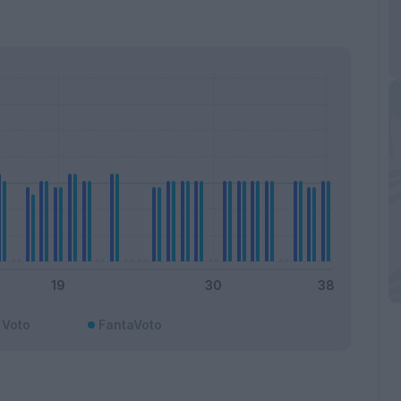
Voto
FantaVoto