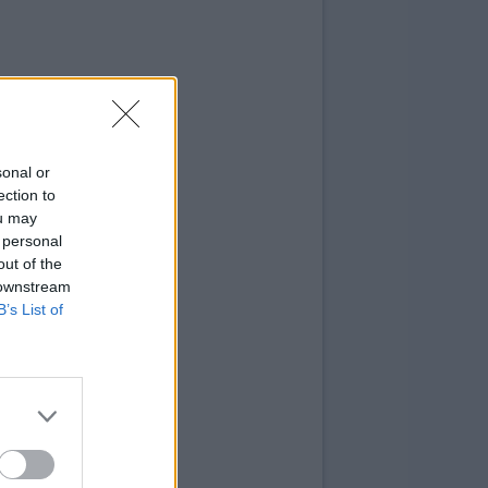
sonal or
ection to
ou may
 personal
out of the
 downstream
B’s List of