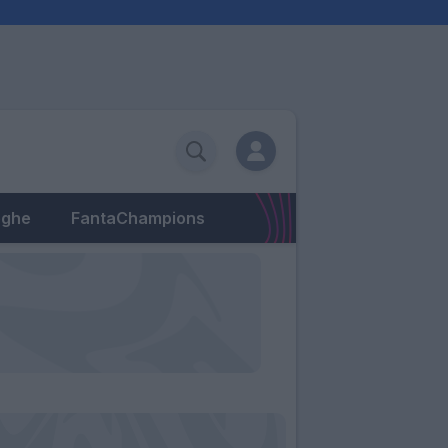
eghe
FantaChampions