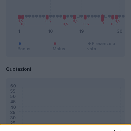
Presenze a
Bonus
Malus
voto
Quotazioni