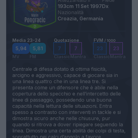
Altezza
Nato il
Piede
193cm
11 Set 1997
Dx
Nazionalità
Croazia, Germania
Media 23-24
Quotazione
FVM
/ 1000
5,94
5,81
7
7
23
23
MV
FM
Classic
Mantra
Classic
Mantra
Centrale di difesa dotato di ottima fisicità,
arcigno e aggressivo, capace di giocare sia in
una linea quattro che in una linea tre. Si
presenta come un difensore che è abile nella
copertura dello specchio e nell’intercetto delle
linee di passaggio, possedendo una buona
capacità nella lettura delle situazioni. Entra
spesso a contrasto con interventi in tackle e si
dimostra sicuro anche nelle chiusure, pur
quando si ritrova a dover ripiegare seguendo la
linea. Dimostra una certa abilità dei colpi di testa,