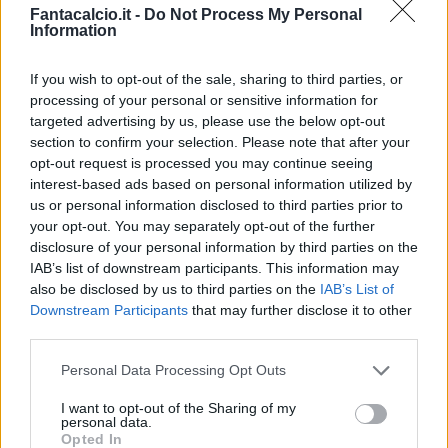
Fantacalcio.it -
Do Not Process My Personal
Information
If you wish to opt-out of the sale, sharing to third parties, or
processing of your personal or sensitive information for
targeted advertising by us, please use the below opt-out
Classic
Mantra
section to confirm your selection. Please note that after your
opt-out request is processed you may continue seeing
interest-based ads based on personal information utilized by
Riepilogo stagione
us or personal information disclosed to third parties prior to
your opt-out. You may separately opt-out of the further
disclosure of your personal information by third parties on the
Titolare
36 - 94
%
IAB’s list of downstream participants. This information may
Entrato
0 - 0
%
also be disclosed by us to third parties on the
IAB’s List of
Downstream Participants
that may further disclose it to other
Squalificato
0 - 0
%
third parties.
Infortunato
0 - 0
%
Personal Data Processing Opt Outs
Inutilizzato
2 - 5
%
I want to opt-out of the Sharing of my
personal data.
Opted In