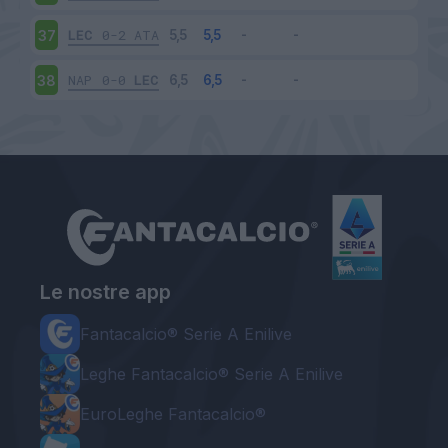
LEC
0-2
ATA
37
NAP
0-0
LEC
38
Le nostre app
Fantacalcio® Serie A Enilive
Leghe Fantacalcio® Serie A Enilive
EuroLeghe Fantacalcio®