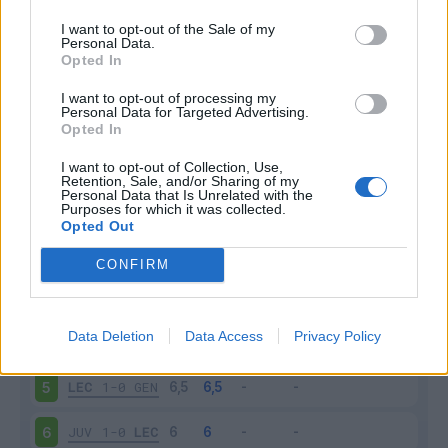
I want to opt-out of the Sale of my
Personal Data.
Opted In
Scarica riepilogo
I want to opt-out of processing my
Scarica
Personal Data for Targeted Advertising.
stagionale
Opted In
I want to opt-out of Collection, Use,
Giornata
Voto
FV
Entrato
Uscito
Bonus/Malus
Retention, Sale, and/or Sharing of my
Personal Data that Is Unrelated with the
LEC
2-1
LAZ
1
Purposes for which it was collected.
Opted Out
FIO
2-2
LEC
2
CONFIRM
LEC
2-0
SAL
3
Data Deletion
Data Access
Privacy Policy
MON
1-1
LEC
4
LEC
1-0
GEN
5
JUV
1-0
LEC
6