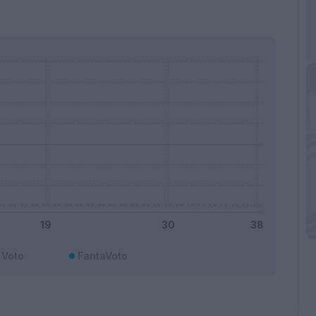
Voto
FantaVoto