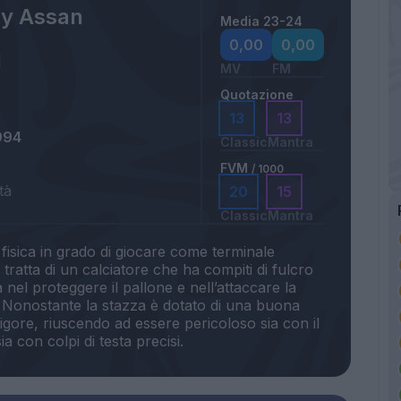
y Assan
Media 23-24
0,00
0,00
MV
FM
Quotazione
13
13
994
Classic
Mantra
FVM
/ 1000
tà
20
15
Classic
Mantra
 fisica in grado di giocare come terminale
 tratta di un calciatore che ha compiti di fulcro
 nel proteggere il pallone e nell’attaccare la
. Nonostante la stazza è dotato di una buona
 rigore, riuscendo ad essere pericoloso sia con il