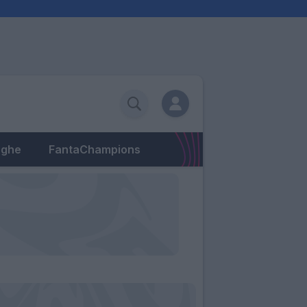
eghe
FantaChampions