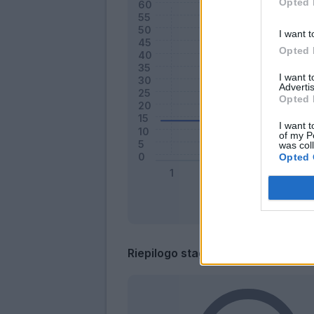
Opted 
I want t
Opted 
I want 
Advertis
Opted 
I want t
of my P
was col
Opted 
Riepilogo stagione