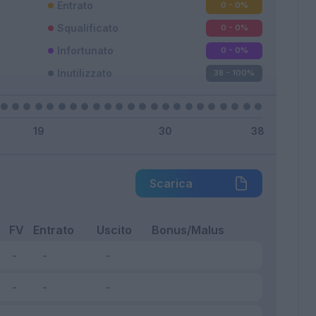
Entrato
0 - 0
%
Squalificato
0 - 0
%
Infortunato
0 - 0
%
Inutilizzato
38 - 100
%
Scarica
FV
Entrato
Uscito
Bonus/Malus