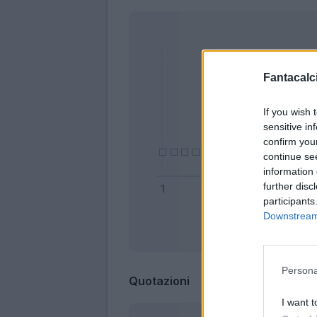
Fantacalci
If you wish 
sensitive in
confirm you
continue se
information 
further disc
participants
Downstream 
Bonus
Persona
Quotazioni
I want t