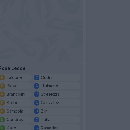
Rosa Lecce
Falcone
Oudin
Bleve
Hjulmand
Brancolini
Strefezza
Borbei
Gonzalez J.
Samooja
Blin
Gendrey
Rafia
Gallo
Ramadani