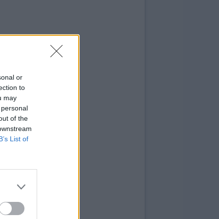
sonal or
ection to
ou may
 personal
out of the
 downstream
B’s List of