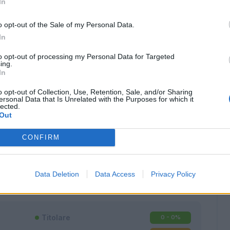
In
o opt-out of the Sale of my Personal Data.
In
to opt-out of processing my Personal Data for Targeted
ing.
In
o opt-out of Collection, Use, Retention, Sale, and/or Sharing
ersonal Data that Is Unrelated with the Purposes for which it
lected.
Out
CONFIRM
Classic
Mantra
Data Deletion
Data Access
Privacy Policy
Titolare
0 - 0
%