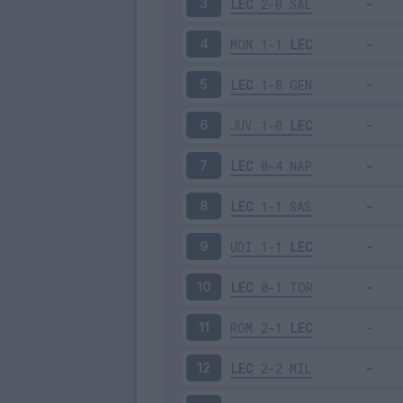
LEC
2-0
SAL
3
MON
1-1
LEC
4
LEC
1-0
GEN
5
JUV
1-0
LEC
6
LEC
0-4
NAP
7
LEC
1-1
SAS
8
UDI
1-1
LEC
9
LEC
0-1
TOR
10
ROM
2-1
LEC
11
LEC
2-2
MIL
12