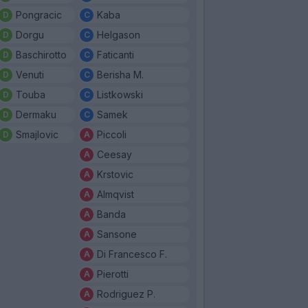
Pongracic
Kaba
Dorgu
Helgason
Baschirotto
Faticanti
Venuti
Berisha M.
Touba
Listkowski
Dermaku
Samek
Smajlovic
Piccoli
Ceesay
Krstovic
Almqvist
Banda
Sansone
Di Francesco F.
Pierotti
Rodriguez P.