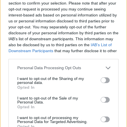
section to confirm your selection. Please note that after your
Entrato
0 - 0
%
opt-out request is processed you may continue seeing
interest-based ads based on personal information utilized by
Squalificato
0 - 0
%
us or personal information disclosed to third parties prior to
Infortunato
0 - 0
%
your opt-out. You may separately opt-out of the further
disclosure of your personal information by third parties on the
Inutilizzato
13 - 34
%
IAB’s list of downstream participants. This information may
also be disclosed by us to third parties on the
IAB’s List of
Downstream Participants
that may further disclose it to other
third parties.
Personal Data Processing Opt Outs
I want to opt-out of the Sharing of my
Scarica riepilogo
personal data.
Scarica
stagionale
Opted In
I want to opt-out of the Sale of my
Giornata
Voto
FV
Entrato
Uscito
Bonus/Malus
Personal Data.
Opted In
PAL
2-1
GEN
1
I want to opt-out of processing my
Personal Data for Targeted Advertising.
GEN
2-1
VER
2
Opted In