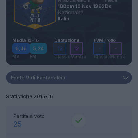
Altezza
Nato il
Piede
188cm
10 Nov 1992
Dx
Nazionalità
Italia
Media 15-16
Quotazione
FVM
/ 1000
6,36
5,24
12
12
-
-
MV
FM
Classic
Mantra
Classic
Mantra
Statistiche 2015-16
Partite a voto
25