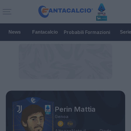
Probabili Formazioni
News
Fantacalcio
Seri
Perin Mattia
Genoa