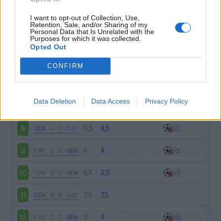
FIO
1-0
GEN
3
I want to opt-out of Collection, Use,
Retention, Sale, and/or Sharing of my
Personal Data that Is Unrelated with the
Purposes for which it was collected.
GEN
0-2
JUV
4
Opted Out
LAZ
2-0
GEN
5
CONFIRM
GEN
1-0
MIL
6
Data Deletion
Data Access
Privacy Policy
UDI
1-1
GEN
7
GEN
3-2
CHI
8
EMP
2-0
GEN
9
TOR
3-3
GEN
10
GEN
0-0
NAP
11
FRO
2-2
GEN
12