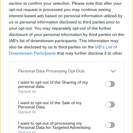
section to confirm your selection. Please note that after your
Entrato
0 - 0
%
opt-out request is processed you may continue seeing
interest-based ads based on personal information utilized by
Squalificato
0 - 0
%
us or personal information disclosed to third parties prior to
Infortunato
0 - 0
%
your opt-out. You may separately opt-out of the further
disclosure of your personal information by third parties on the
Inutilizzato
38 - 100
%
IAB’s list of downstream participants. This information may
also be disclosed by us to third parties on the
IAB’s List of
Downstream Participants
that may further disclose it to other
third parties.
Personal Data Processing Opt Outs
I want to opt-out of the Sharing of my
Scarica riepilogo
personal data.
Scarica
stagionale
Opted In
I want to opt-out of the Sale of my
Giornata
Voto
FV
Entrato
Uscito
Bonus/Malus
Personal Data.
Opted In
PAL
2-1
GEN
1
I want to opt-out of processing my
Personal Data for Targeted Advertising.
GEN
2-1
VER
2
Opted In