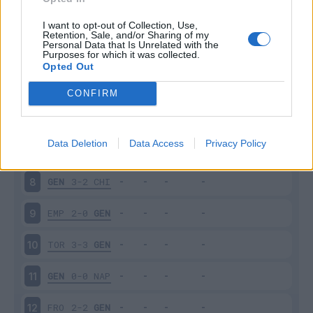
FIO
1-0
GEN
3
I want to opt-out of Collection, Use,
Retention, Sale, and/or Sharing of my
Personal Data that Is Unrelated with the
Purposes for which it was collected.
GEN
0-2
JUV
4
Opted Out
LAZ
2-0
GEN
5
CONFIRM
GEN
1-0
MIL
6
Data Deletion
Data Access
Privacy Policy
UDI
1-1
GEN
7
GEN
3-2
CHI
8
EMP
2-0
GEN
9
TOR
3-3
GEN
10
GEN
0-0
NAP
11
FRO
2-2
GEN
12