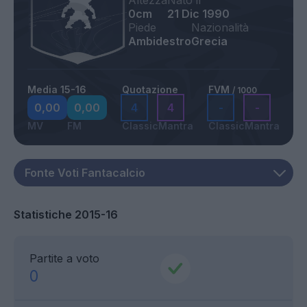
Altezza
Nato il
0cm
21 Dic 1990
Piede
Nazionalità
Ambidestro
Grecia
Media 15-16
Quotazione
FVM
/ 1000
0,00
0,00
4
4
-
-
MV
FM
Classic
Mantra
Classic
Mantra
Statistiche 2015-16
Partite a voto
0