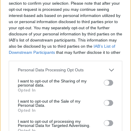
section to confirm your selection. Please note that after your
Entrato
0 - 0
%
opt-out request is processed you may continue seeing
interest-based ads based on personal information utilized by
Squalificato
0 - 0
%
us or personal information disclosed to third parties prior to
Infortunato
0 - 0
%
your opt-out. You may separately opt-out of the further
disclosure of your personal information by third parties on the
Inutilizzato
25 - 65
%
IAB’s list of downstream participants. This information may
also be disclosed by us to third parties on the
IAB’s List of
Downstream Participants
that may further disclose it to other
third parties.
Personal Data Processing Opt Outs
I want to opt-out of the Sharing of my
Scarica riepilogo
personal data.
Scarica
stagionale
Opted In
I want to opt-out of the Sale of my
Giornata
Voto
FV
Entrato
Uscito
Bonus/Malus
Personal Data.
Opted In
PAL
2-1
GEN
1
I want to opt-out of processing my
Personal Data for Targeted Advertising.
GEN
2-1
VER
2
Opted In