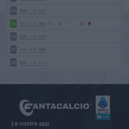
GEN
1-0
INT
34
BOL
2-0
GEN
35
GEN
2-3
ROM
36
SAM
0-3
GEN
37
GEN
1-2
ATA
38
Le nostre app