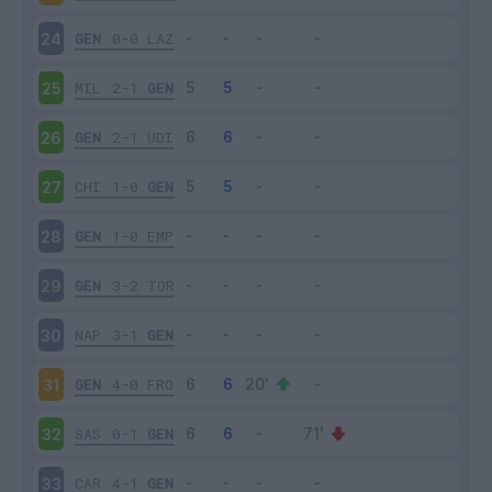
GEN
0-0
LAZ
24
MIL
2-1
GEN
25
GEN
2-1
UDI
26
CHI
1-0
GEN
27
GEN
1-0
EMP
28
GEN
3-2
TOR
29
NAP
3-1
GEN
30
GEN
4-0
FRO
31
SAS
0-1
GEN
32
CAR
4-1
GEN
33