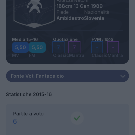
Altezza
Nato il
188cm
13 Gen 1989
Piede
Nazionalità
Ambidestro
Slovenia
Media 15-16
Quotazione
FVM
/ 1000
5,50
5,50
7
7
-
-
MV
FM
Classic
Mantra
Classic
Mantra
Statistiche 2015-16
Partite a voto
6