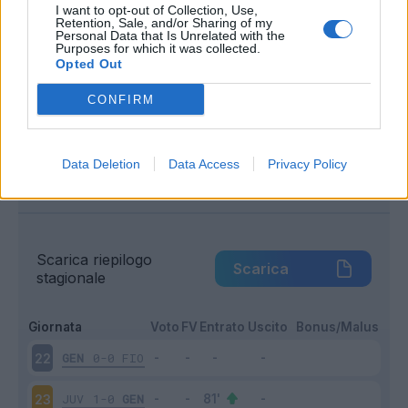
I want to opt-out of Collection, Use,
Entrato
2 - 11
%
Retention, Sale, and/or Sharing of my
Personal Data that Is Unrelated with the
Purposes for which it was collected.
Squalificato
0 - 0
%
Opted Out
Infortunato
0 - 0
%
CONFIRM
Inutilizzato
10 - 58
%
Data Deletion
Data Access
Privacy Policy
Scarica riepilogo
Scarica
stagionale
Giornata
Voto
FV
Entrato
Uscito
Bonus/Malus
GEN
0-0
FIO
22
JUV
1-0
GEN
23