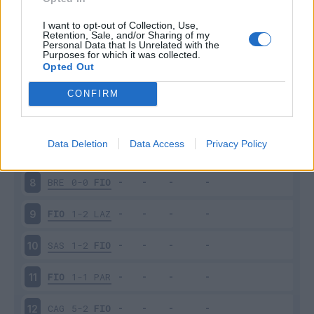
FIO
0-0
JUV
3
I want to opt-out of Collection, Use,
Retention, Sale, and/or Sharing of my
Personal Data that Is Unrelated with the
Purposes for which it was collected.
ATA
2-2
FIO
4
Opted Out
FIO
2-1
SAM
5
CONFIRM
MIL
1-3
FIO
6
Data Deletion
Data Access
Privacy Policy
FIO
1-0
UDI
7
BRE
0-0
FIO
8
FIO
1-2
LAZ
9
SAS
1-2
FIO
10
FIO
1-1
PAR
11
CAG
5-2
FIO
12