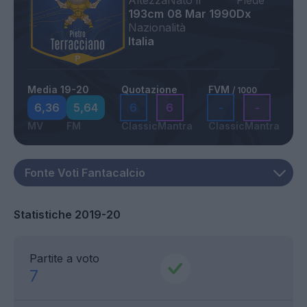
Altezza
Nato il
Piede
193cm
08 Mar 1990
Dx
Nazionalità
Italia
Media 19-20
Quotazione
FVM
/ 1000
6,36
5,64
6
6
-
-
MV
FM
Classic
Mantra
Classic
Mantra
Statistiche 2019-20
Partite a voto
7