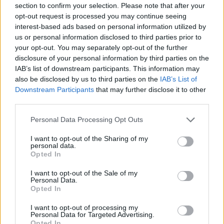
section to confirm your selection. Please note that after your
Entrato
0 - 0
%
opt-out request is processed you may continue seeing
interest-based ads based on personal information utilized by
Squalificato
0 - 0
%
us or personal information disclosed to third parties prior to
Infortunato
0 - 0
%
your opt-out. You may separately opt-out of the further
disclosure of your personal information by third parties on the
Inutilizzato
31 - 81
%
IAB’s list of downstream participants. This information may
also be disclosed by us to third parties on the
IAB’s List of
Downstream Participants
that may further disclose it to other
third parties.
Personal Data Processing Opt Outs
I want to opt-out of the Sharing of my
Scarica riepilogo
personal data.
Scarica
stagionale
Opted In
I want to opt-out of the Sale of my
Giornata
Voto
FV
Entrato
Uscito
Bonus/Malus
Personal Data.
Opted In
FIO
3-4
NAP
1
I want to opt-out of processing my
Personal Data for Targeted Advertising.
GEN
2-1
FIO
2
Opted In