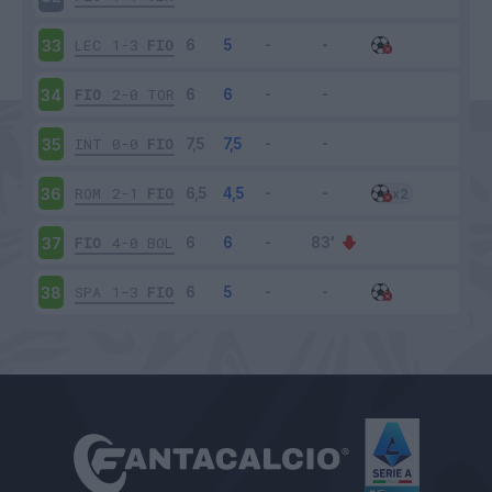
LEC
1-3
FIO
33
FIO
2-0
TOR
34
INT
0-0
FIO
35
ROM
2-1
FIO
36
FIO
4-0
BOL
37
SPA
1-3
FIO
38