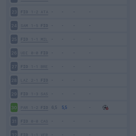
FIO
1-2
ATA
23
SAM
1-5
FIO
24
FIO
1-1
MIL
25
UDI
0-0
FIO
26
FIO
1-1
BRE
27
LAZ
2-1
FIO
28
FIO
1-3
SAS
29
PAR
1-2
FIO
30
FIO
0-0
CAG
31
FIO
1-1
VER
32