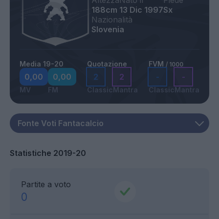
Altezza
Nato il
Piede
188cm
13 Dic 1997
Sx
Nazionalità
Slovenia
Media 19-20
Quotazione
FVM
/ 1000
0,00
0,00
2
2
-
-
MV
FM
Classic
Mantra
Classic
Mantra
Statistiche 2019-20
Partite a voto
0