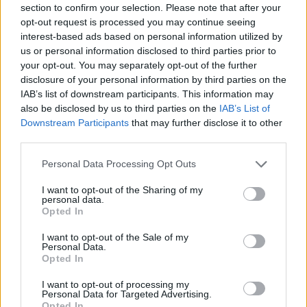
section to confirm your selection. Please note that after your
Entrato
2 - 5
%
opt-out request is processed you may continue seeing
interest-based ads based on personal information utilized by
Squalificato
0 - 0
%
us or personal information disclosed to third parties prior to
Infortunato
0 - 0
%
your opt-out. You may separately opt-out of the further
disclosure of your personal information by third parties on the
Inutilizzato
5 - 13
%
IAB’s list of downstream participants. This information may
also be disclosed by us to third parties on the
IAB’s List of
Downstream Participants
that may further disclose it to other
third parties.
Personal Data Processing Opt Outs
I want to opt-out of the Sharing of my
Scarica riepilogo
personal data.
Scarica
stagionale
Opted In
I want to opt-out of the Sale of my
Giornata
Voto
FV
Entrato
Uscito
Bonus/Malus
Personal Data.
Opted In
FIO
3-4
NAP
1
I want to opt-out of processing my
Personal Data for Targeted Advertising.
GEN
2-1
FIO
2
Opted In