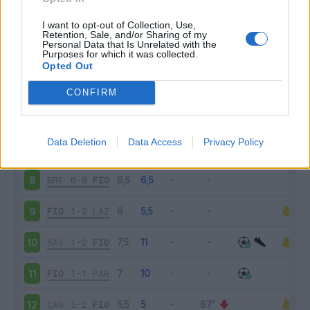
FIO
0-0
JUV
3
I want to opt-out of Collection, Use,
Retention, Sale, and/or Sharing of my
Personal Data that Is Unrelated with the
Purposes for which it was collected.
ATA
2-2
FIO
4
Opted Out
FIO
2-1
SAM
5
CONFIRM
MIL
1-3
FIO
6
Data Deletion
Data Access
Privacy Policy
FIO
1-0
UDI
7
BRE
0-0
FIO
8
FIO
1-2
LAZ
9
SAS
1-2
FIO
10
FIO
1-1
PAR
11
CAG
5-2
FIO
12