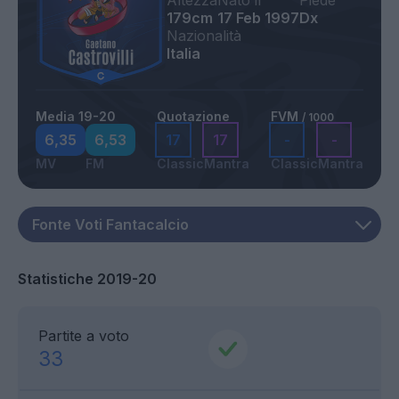
Altezza
Nato il
Piede
179cm
17 Feb 1997
Dx
Nazionalità
Italia
Media 19-20
Quotazione
FVM
/ 1000
6,35
6,53
17
17
-
-
MV
FM
Classic
Mantra
Classic
Mantra
Statistiche 2019-20
Partite a voto
33