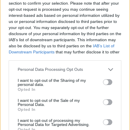
section to confirm your selection. Please note that after your
Entrato
7 - 18
%
opt-out request is processed you may continue seeing
interest-based ads based on personal information utilized by
Squalificato
0 - 0
%
us or personal information disclosed to third parties prior to
Infortunato
0 - 0
%
your opt-out. You may separately opt-out of the further
disclosure of your personal information by third parties on the
Inutilizzato
27 - 71
%
IAB’s list of downstream participants. This information may
also be disclosed by us to third parties on the
IAB’s List of
Downstream Participants
that may further disclose it to other
third parties.
Personal Data Processing Opt Outs
I want to opt-out of the Sharing of my
Scarica riepilogo
personal data.
Scarica
stagionale
Opted In
I want to opt-out of the Sale of my
Giornata
Voto
FV
Entrato
Uscito
Bonus/Malus
Personal Data.
Opted In
FIO
4-2
MIL
1
I want to opt-out of processing my
Personal Data for Targeted Advertising.
TOR
3-2
FIO
2
Opted In