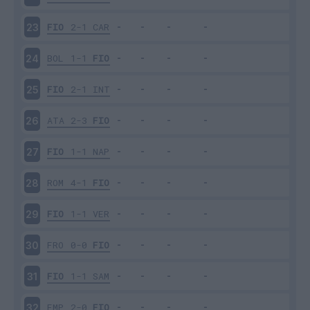
FIO
2-1
CAR
23
BOL
1-1
FIO
24
FIO
2-1
INT
25
ATA
2-3
FIO
26
FIO
1-1
NAP
27
ROM
4-1
FIO
28
FIO
1-1
VER
29
FRO
0-0
FIO
30
FIO
1-1
SAM
31
EMP
2-0
FIO
32