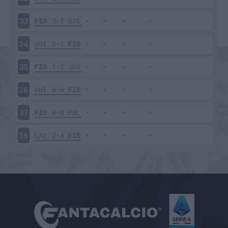
FIO
3-1
SAS
33
UDI
2-1
FIO
34
FIO
1-2
JUV
35
CHI
0-0
FIO
36
FIO
0-0
PAL
37
LAZ
2-4
FIO
38