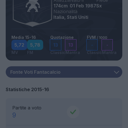
Altezza
Nato il
Piede
174cm
01 Feb 1987
Sx
Nazionalità
Italia, Stati Uniti
Media 15-16
Quotazione
FVM
/ 1000
5,72
5,78
13
13
-
-
MV
FM
Classic
Mantra
Classic
Mantra
Statistiche 2015-16
Partite a voto
9