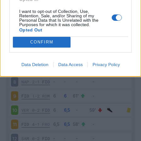
FIO
1-0
GEN
3
I want to opt-out of Collection, Use,
Retention, Sale, and/or Sharing of my
Personal Data that Is Unrelated with the
Purposes for which it was collected.
CAR
0-1
FIO
4
Opted Out
FIO
2-0
BOL
5
CONFIRM
INT
1-4
FIO
6
Data Deletion
Data Access
Privacy Policy
FIO
3-0
ATA
7
NAP
2-1
FIO
8
FIO
1-2
ROM
9
VER
0-2
FIO
10
FIO
4-1
FRO
11
SAM
0-2
FIO
12