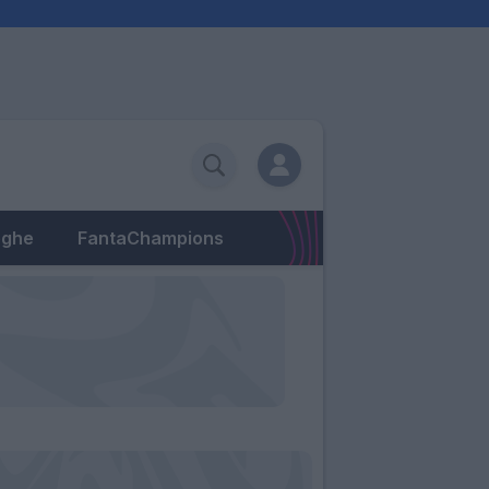
eghe
FantaChampions