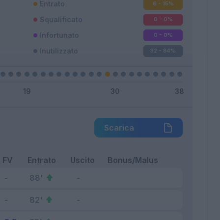
Entrato
6 - 15
%
Squalificato
0 - 0
%
Infortunato
0 - 0
%
Inutilizzato
32 - 84
%
Scarica
FV
Entrato
Uscito
Bonus/Malus