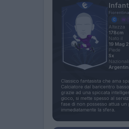
Infant
Fiorentin
Altezza
178cm
Nato il
19 Mag 
Piede
Sx
Nazionali
Argentin
Classico fantasista che ama spaz
Calciatore dal baricentro basso
grazie ad una spiccata intellige
gioco, si mette spesso al serviz
fase di non possesso attua un 