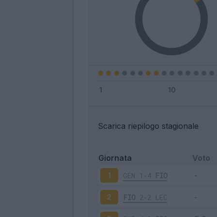
Scarica riepilogo stagionale
Giornata
Voto
GEN
1-4
FIO
1
FIO
2-2
LEC
2