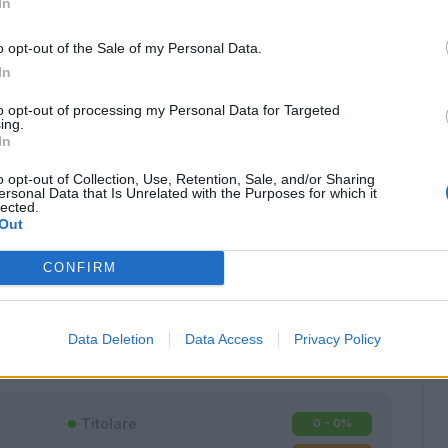
In
o opt-out of the Sale of my Personal Data.
In
to opt-out of processing my Personal Data for Targeted
ing.
In
o opt-out of Collection, Use, Retention, Sale, and/or Sharing
ersonal Data that Is Unrelated with the Purposes for which it
lected.
Out
CONFIRM
Classic
Mantra
Data Deletion
Data Access
Privacy Policy
Titolare
0 - 0
%