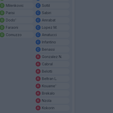
Milenkovic
Sottil
Parisi
Sabiri
Dodo'
Amrabat
Faraoni
Lopez M.
Comuzzo
Amatucci
Infantino
Benassi
Gonzalez N.
Cabral
Belotti
Beltran L.
Kouame'
Brekalo
Nzola
Kokorin