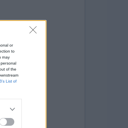
sonal or
ection to
ou may
 personal
out of the
 downstream
B’s List of