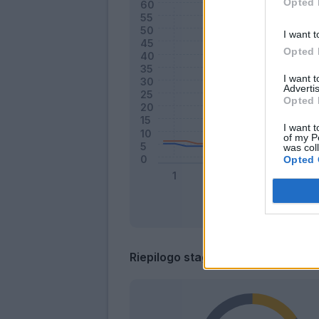
Opted 
I want t
Opted 
I want 
Advertis
Opted 
I want t
of my P
was col
Opted 
Riepilogo stagione