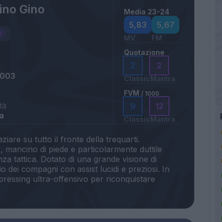
ino Gino
Media 23-24
a
5,83
5,67
MV
FM
Quotazione
2
2
2003
Classic
Mantra
FVM
/ 1000
tà
9
12
a
Classic
Mantra
iare su tutto il fronte della trequarti.
, mancino di piede e particolarmente duttile
nza tattica. Dotato di una grande visione di
io dei compagni con assist lucidi e preziosi. In
pressing ultra-offensivo per riconquistare