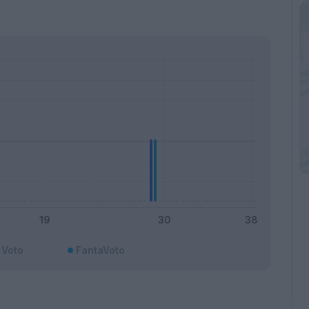
Voto
FantaVoto