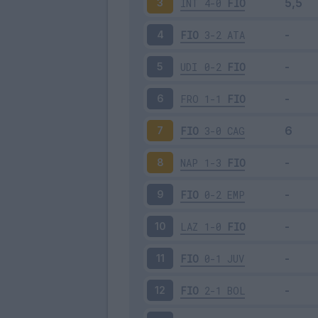
INT
4-0
FIO
3
FIO
3-2
ATA
4
UDI
0-2
FIO
5
FRO
1-1
FIO
6
FIO
3-0
CAG
7
NAP
1-3
FIO
8
FIO
0-2
EMP
9
LAZ
1-0
FIO
10
FIO
0-1
JUV
11
FIO
2-1
BOL
12