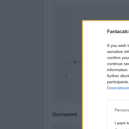
Fantacalci
If you wish 
sensitive in
confirm you
continue se
information 
further disc
participants
Downstream 
Bonus
Persona
Quotazioni
I want t