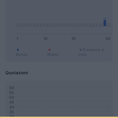
Presenze a
Bonus
Malus
voto
Quotazioni