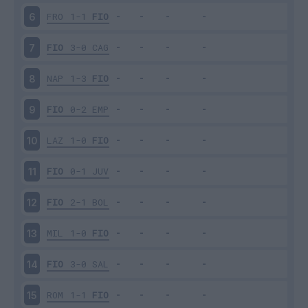
FRO
1-1
FIO
6
FIO
3-0
CAG
7
NAP
1-3
FIO
8
FIO
0-2
EMP
9
LAZ
1-0
FIO
10
FIO
0-1
JUV
11
FIO
2-1
BOL
12
MIL
1-0
FIO
13
FIO
3-0
SAL
14
ROM
1-1
FIO
15