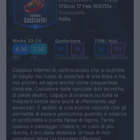
Altezza
Nato il
Piede
179cm
17 Feb 1997
Dx
Nazionalità
Italia
Media 23-24
Quotazione
FVM
/ 1000
6,30
7,30
10
10
20
20
MV
FM
Classic
Mantra
Classic
Mantra
Classico interno di centrocampo che si esprime
al meglio nel ruolo di mezz’ala di una linea a tre,
ma pronto ad agire anche come trequartista
centrale. Calciatore dalle spiccate doti tecniche,
di piede destro, capace di svariare su tutta la
trequarti senza dare punti di riferimento agli
avversari. È dotato di una buona velocità che gli
permette di essere pericoloso quando si smarca
in profondità e punta l’area di rigore. Tenta
spesso il passaggio chiave o, in caso di più
libertà, il tiro dalla distanza. In fase di non
possesso attua un pressing offensivo