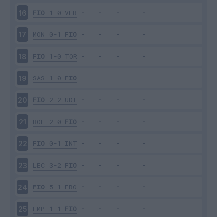
FIO
1-0
VER
16
MON
0-1
FIO
17
FIO
1-0
TOR
18
SAS
1-0
FIO
19
FIO
2-2
UDI
20
BOL
2-0
FIO
21
FIO
0-1
INT
22
LEC
3-2
FIO
23
FIO
5-1
FRO
24
EMP
1-1
FIO
25