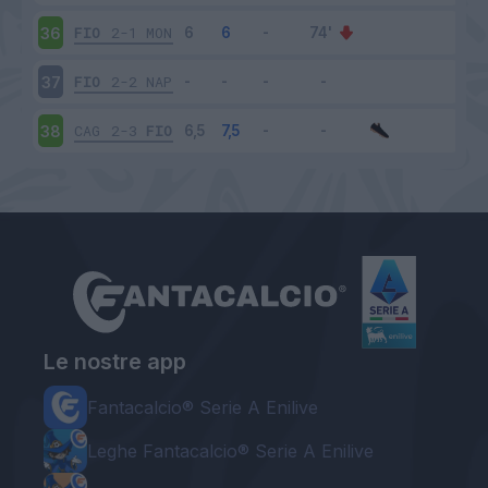
FIO
2-1
MON
36
FIO
2-2
NAP
37
CAG
2-3
FIO
38
Le nostre app
Fantacalcio® Serie A Enilive
Leghe Fantacalcio® Serie A Enilive