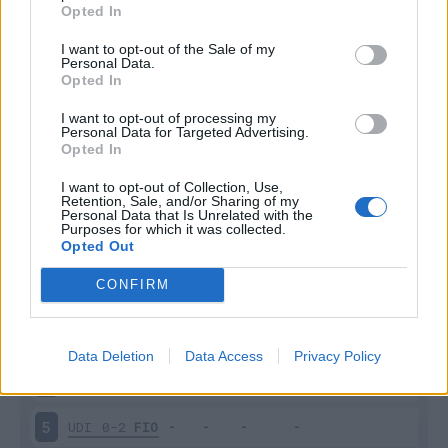
Opted In
I want to opt-out of the Sale of my
Personal Data.
Opted In
I want to opt-out of processing my
Personal Data for Targeted Advertising.
Scarica riepilogo
Scarica
Opted In
stagionale
I want to opt-out of Collection, Use,
Retention, Sale, and/or Sharing of my
Giornata
Voto
FV
Entrato
Uscito
Bonus/Malus
Personal Data that Is Unrelated with the
Purposes for which it was collected.
Opted Out
GEN
1-4
FIO
1
CONFIRM
FIO
2-2
LEC
2
INT
4-0
FIO
3
Data Deletion
Data Access
Privacy Policy
FIO
3-2
ATA
4
UDI
0-2
FIO
5