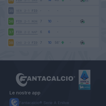
FIO
5-1
SAS
34
VER
2-1
FIO
35
FIO
2-1
MON
36
FIO
2-2
NAP
37
CAG
2-3
FIO
38
Le nostre app
Fantacalcio® Serie A Enilive