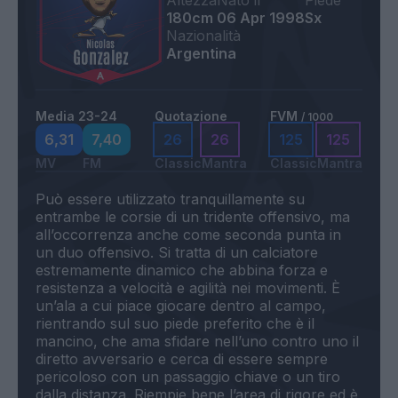
Altezza
Nato il
Piede
180cm
06 Apr 1998
Sx
Nazionalità
Argentina
Media 23-24
Quotazione
FVM
/ 1000
6,31
7,40
26
26
125
125
MV
FM
Classic
Mantra
Classic
Mantra
Può essere utilizzato tranquillamente su
entrambe le corsie di un tridente offensivo, ma
all’occorrenza anche come seconda punta in
un duo offensivo. Si tratta di un calciatore
estremamente dinamico che abbina forza e
resistenza a velocità e agilità nei movimenti. È
un’ala a cui piace giocare dentro al campo,
rientrando sul suo piede preferito che è il
mancino, che ama sfidare nell’uno contro uno il
diretto avversario e cerca di essere sempre
pericoloso con un passaggio chiave o un tiro
dalla distanza. Riempie bene l’area di rigore ed è