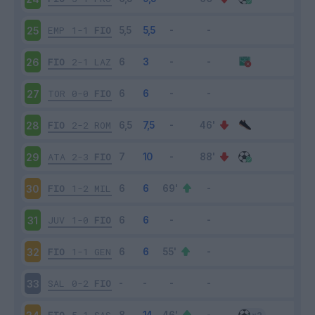
EMP
1-1
FIO
25
FIO
2-1
LAZ
26
TOR
0-0
FIO
27
FIO
2-2
ROM
28
ATA
2-3
FIO
29
FIO
1-2
MIL
30
JUV
1-0
FIO
31
FIO
1-1
GEN
32
SAL
0-2
FIO
33