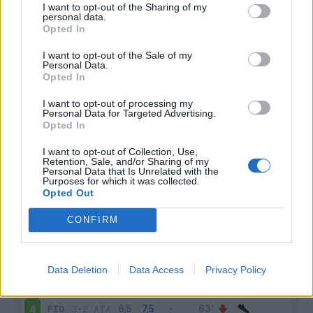
Infortunato
0 - 0
%
I want to opt-out of the Sharing of my
personal data.
Inutilizzato
9 - 23
%
Opted In
I want to opt-out of the Sale of my
Personal Data.
Opted In
I want to opt-out of processing my
Personal Data for Targeted Advertising.
Opted In
Scarica riepilogo
Scarica
I want to opt-out of Collection, Use,
stagionale
Retention, Sale, and/or Sharing of my
Personal Data that Is Unrelated with the
Purposes for which it was collected.
Giornata
Voto
FV
Entrato
Uscito
Bonus/Malus
Opted Out
GEN
1-4
FIO
1
CONFIRM
FIO
2-2
LEC
2
Data Deletion
Data Access
Privacy Policy
INT
4-0
FIO
3
FIO
3-2
ATA
4