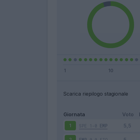
Scarica riepilogo stagionale
Giornata
Voto
SPE
1-0
EMP
1
EMP
0-0
FIO
2