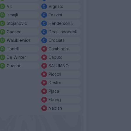
Viti
Vignato
Ismajli
Fazzini
Stojanovic
Henderson L.
Cacace
Degli Innocenti
Walukiewicz
Crociata
Tonelli
Cambiaghi
De Winter
Caputo
Guarino
SATRIANO
Piccoli
Destro
Pjaca
Ekong
Nabian