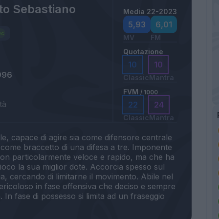
to Sebastiano
Media 22-2023
5,93
6,01
MV
FM
Quotazione
10
10
996
Classic
Mantra
FVM
/ 1000
tà
22
24
Classic
Mantra
le, capace di agire sia come difensore centrale
e come braccetto di una difesa a tre. Imponente
, non particolarmente veloce e rapido, ma che ha
i gioco la sua miglior dote. Accorcia spesso sul
a, cercando di limitarne il movimento. Abile nel
 pericoloso in fase offensiva che deciso e sempre
a. In fase di possesso si limita ad un fraseggio