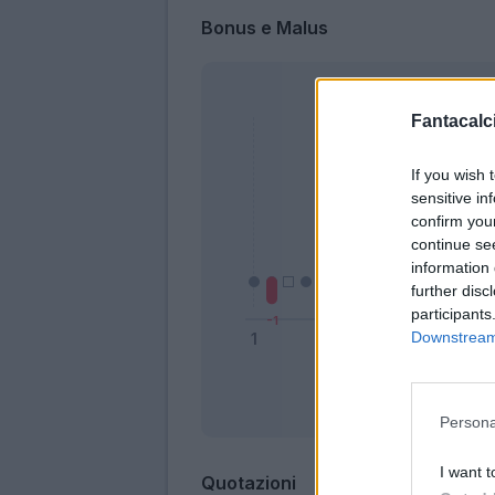
Bonus e Malus
Fantacalci
If you wish 
sensitive in
confirm you
continue se
information 
further disc
participants
Downstream 
Bonus
Persona
I want t
Quotazioni