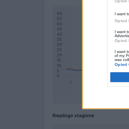
Opted 
I want t
Opted 
I want 
Advertis
Opted 
I want t
of my P
was col
Opted 
Riepilogo stagione