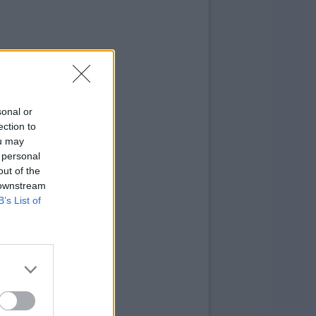
sonal or
ection to
ou may
 personal
out of the
 downstream
B’s List of