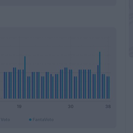
Voto
FantaVoto