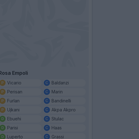
Rosa Empoli
Vicario
Baldanzi
Perisan
Marin
Furlan
Bandinelli
Ujkani
Akpa Akpro
Ebuehi
Stulac
Parisi
Haas
Luperto
Grassi