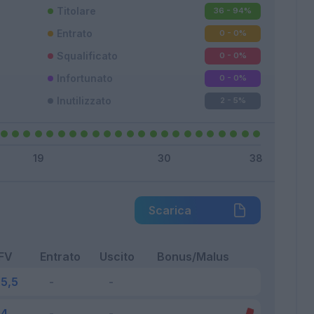
Titolare
36 - 94
%
Entrato
0 - 0
%
Squalificato
0 - 0
%
Infortunato
0 - 0
%
Inutilizzato
2 - 5
%
Scarica
FV
Entrato
Uscito
Bonus/Malus