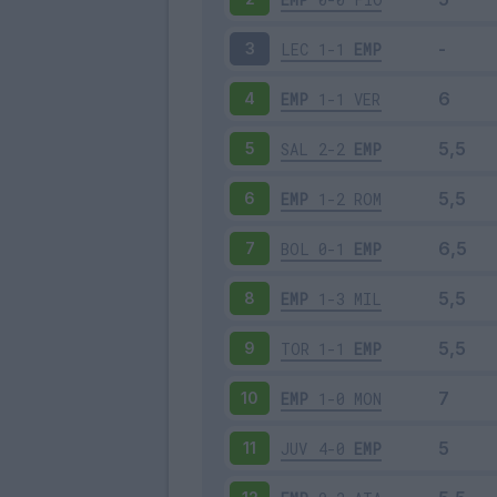
LEC
1-1
EMP
3
EMP
1-1
VER
4
SAL
2-2
EMP
5
EMP
1-2
ROM
6
BOL
0-1
EMP
7
EMP
1-3
MIL
8
TOR
1-1
EMP
9
EMP
1-0
MON
10
JUV
4-0
EMP
11