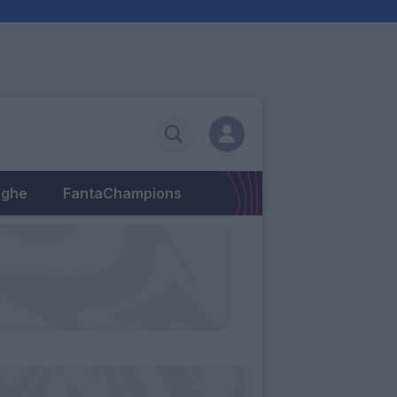
eghe
FantaChampions