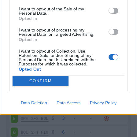
I want to opt-out of the Sale of my
Personal Data.
Opted In
Scarica riepilogo
I want to opt-out of processing my
Scarica
Personal Data for Targeted Advertising.
stagionale
Opted In
I want to opt-out of Collection, Use,
Giornata
Voto
FV
Entrato
Uscito
Bonus/Malus
Retention, Sale, and/or Sharing of my
Personal Data that Is Unrelated with the
LAZ
2-1
BOL
1
Purposes for which it was collected.
Opted Out
BOL
1-1
VER
2
CONFIRM
MIL
2-0
BOL
3
Data Deletion
Data Access
Privacy Policy
BOL
1-1
SAL
4
SPE
2-2
BOL
5
BOL
2-1
FIO
6