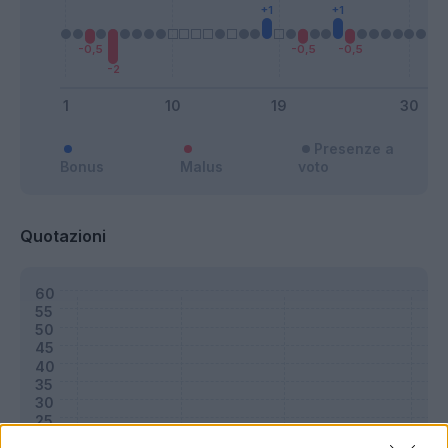
Presenze a
Bonus
Malus
voto
Quotazioni