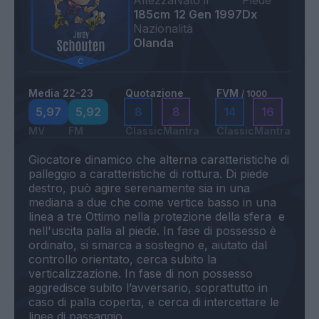
Altezza
Nato il
Piede
185cm
12 Gen 1997
Dx
Nazionalità
Olanda
Media 22-23
Quotazione
FVM
/ 1000
5,97
5,92
8
8
14
16
MV
FM
Classic
Mantra
Classic
Mantra
Giocatore dinamico che alterna caratteristiche di
palleggio a caratteristiche di rottura. Di piede
destro, può agire serenamente sia in una
mediana a due che come vertice basso in una
linea a tre Ottimo nella protezione della sfera e
nell'uscita palla al piede. In fase di possesso è
ordinato, si smarca a sostegno e, aiutato dal
controllo orientato, cerca subito la
verticalizzazione. In fase di non possesso
aggredisce subito l’avversario, soprattutto in
caso di palla coperta, e cerca di intercettare le