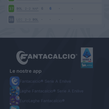
BOL
2-2
NAP
37
LEC
2-3
BOL
38
Le nostre app
Fantacalcio® Serie A Enilive
Leghe Fantacalcio® Serie A Enilive
EuroLeghe Fantacalcio®