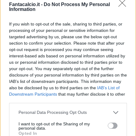
Fantacalcio.it -
Do Not Process My Personal
Information
If you wish to opt-out of the sale, sharing to third parties, or
processing of your personal or sensitive information for
targeted advertising by us, please use the below opt-out
Classic
Mantra
section to confirm your selection. Please note that after your
opt-out request is processed you may continue seeing
interest-based ads based on personal information utilized by
Riepilogo stagione
us or personal information disclosed to third parties prior to
your opt-out. You may separately opt-out of the further
disclosure of your personal information by third parties on the
Titolare
29 - 76
%
IAB’s list of downstream participants. This information may
Entrato
4 - 10
%
also be disclosed by us to third parties on the
IAB’s List of
Downstream Participants
that may further disclose it to other
Squalificato
0 - 0
%
third parties.
Infortunato
0 - 0
%
Personal Data Processing Opt Outs
Inutilizzato
5 - 13
%
I want to opt-out of the Sharing of my
personal data.
Opted In