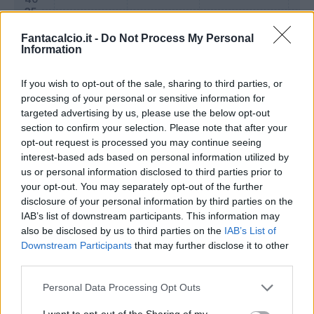
Fantacalcio.it -
Do Not Process My Personal
Information
If you wish to opt-out of the sale, sharing to third parties, or
processing of your personal or sensitive information for
targeted advertising by us, please use the below opt-out
section to confirm your selection. Please note that after your
opt-out request is processed you may continue seeing
Classic
Mantra
interest-based ads based on personal information utilized by
us or personal information disclosed to third parties prior to
your opt-out. You may separately opt-out of the further
Riepilogo stagione
disclosure of your personal information by third parties on the
IAB’s list of downstream participants. This information may
also be disclosed by us to third parties on the
IAB’s List of
Titolare
26 - 68
%
Downstream Participants
that may further disclose it to other
Entrato
6 - 15
%
third parties.
Squalificato
0 - 0
%
Personal Data Processing Opt Outs
Infortunato
0 - 0
%
I want to opt-out of the Sharing of my