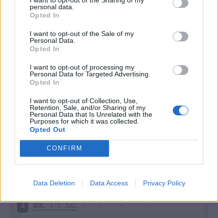
Inutilizzato
personal data.
6 - 15
%
Opted In
I want to opt-out of the Sale of my
Personal Data.
Opted In
I want to opt-out of processing my
Personal Data for Targeted Advertising.
Opted In
Scarica riepilogo
Scarica
stagionale
I want to opt-out of Collection, Use,
Retention, Sale, and/or Sharing of my
Personal Data that Is Unrelated with the
Purposes for which it was collected.
Giornata
Voto
FV
Entrato
Uscito
Bonus/Malus
Opted Out
LAZ
2-1
BOL
1
CONFIRM
BOL
1-1
VER
2
Data Deletion
Data Access
Privacy Policy
MIL
2-0
BOL
3
BOL
1-1
SAL
4