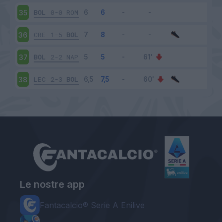
BOL
0-0
ROM
35
CRE
1-5
BOL
36
BOL
2-2
NAP
37
LEC
2-3
BOL
38
Le nostre app
Fantacalcio® Serie A Enilive