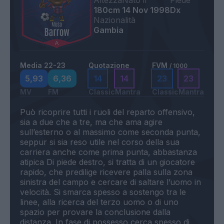
Altezza
Nato il
Piede
180cm
14 Nov 1998
Dx
Nazionalità
Gambia
Media 22-23
Quotazione
FVM
/ 1000
5,93
6,36
14
14
23
23
MV
FM
Classic
Mantra
Classic
Mantra
Può ricoprire tutti i ruoli del reparto offensivo,
sia a due che a tre, ma che ama agire
sull’esterno o al massimo come seconda punta,
seppur si sia reso utile nel corso della sua
carriera anche come prima punta, abbastanza
atipica Di piede destro, si tratta di un giocatore
rapido, che predilige ricevere palla sulla zona
sinistra del campo e cercare di saltare l’uomo in
velocità. Si smarca spesso a sostengo tra le
linee, alla ricerca del terzo uomo o di uno
spazio per provare la conclusione dalla
distanza. In fase di possesso cerca spesso di