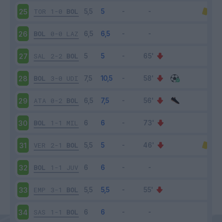
TOR
1-0
BOL
25
BOL
0-0
LAZ
26
SAL
2-2
BOL
27
BOL
3-0
UDI
28
ATA
0-2
BOL
29
BOL
1-1
MIL
30
VER
2-1
BOL
31
BOL
1-1
JUV
32
EMP
3-1
BOL
33
SAS
1-1
BOL
34