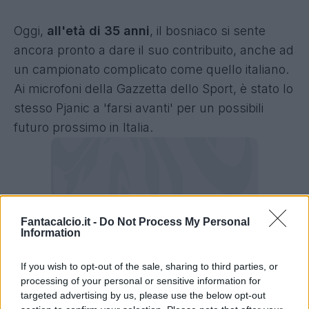
Oggi,
all'età di 35 anni
, il bosniaco si sente
ancora pronto a dare il suo contribuito, anche ad
un campionato complicato come quello italiano.
Ai microfoni della Gazzetta dello Sport, è stato lo
stesso Pjanic a 'farsi avanti' per un possibili
futuro prossimo in Italia.
Fantacalcio.it -
Do Not Process My Personal
Information
If you wish to opt-out of the sale, sharing to third parties, or
processing of your personal or sensitive information for
targeted advertising by us, please use the below opt-out