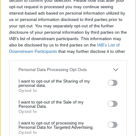
section to confirm your selection. Please note that after your
opt-out request is processed you may continue seeing
"L’Italia è la mia seconda casa. Non c’è ancora
interest-based ads based on personal information utilized by
nulla di concreto,
ma non escludo un ritorno
us or personal information disclosed to third parties prior to
your opt-out. You may separately opt-out of the further
in Serie A già a gennaio.
Voglio ancora
disclosure of your personal information by third parties on the
giocare"
IAB’s list of downstream participants. This information may
also be disclosed by us to third parties on the
IAB’s List of
Parole al miele per il calcio nostrano. Da capire
Downstream Participants
that may further disclose it to other
se ci sia
una squadra che abbia forza e
third parties.
volontà
di investire su un calciatore adulto ma
Personal Data Processing Opt Outs
che ha voglia di mettersi in gioco e che
I want to opt-out of the Sharing of my
soprattutto vuole ancora vivere il calcio giocato.
personal data.
Opted In
I want to opt-out of the Sale of my
Personal Data.
Opted In
I want to opt-out of processing my
Personal Data for Targeted Advertising.
Opted In