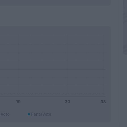
Voto
FantaVoto