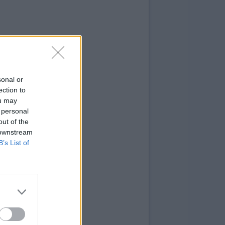
sonal or
ection to
ou may
 personal
out of the
 downstream
B’s List of