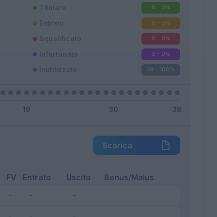
Titolare
0 - 0
%
Entrato
0 - 0
%
Squalificato
0 - 0
%
Infortunato
0 - 0
%
Inutilizzato
38 - 100
%
Scarica
FV
Entrato
Uscito
Bonus/Malus