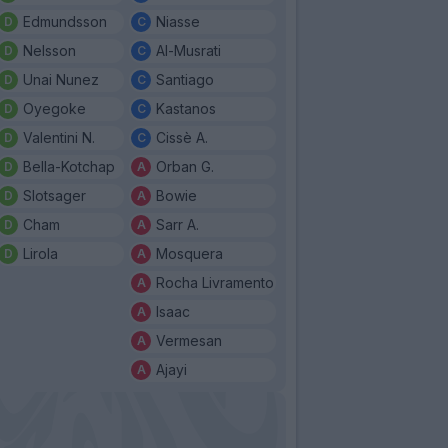
Edmundsson
Niasse
Nelsson
Al-Musrati
Unai Nunez
Santiago
Oyegoke
Kastanos
Valentini N.
Cissè A.
Bella-Kotchap
Orban G.
Slotsager
Bowie
Cham
Sarr A.
Lirola
Mosquera
Rocha Livramento
Isaac
Vermesan
Ajayi