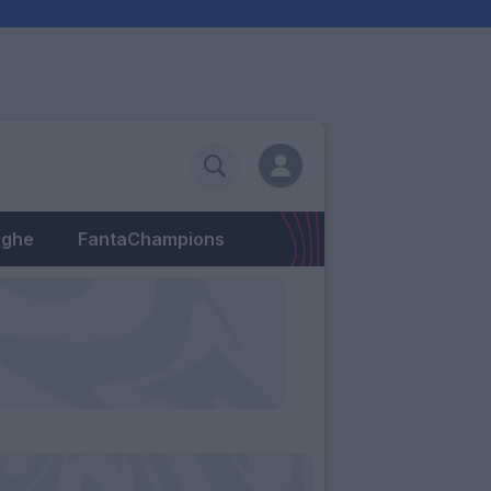
eghe
FantaChampions