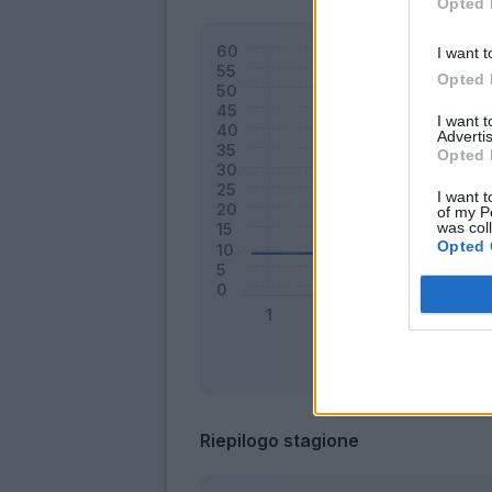
Opted 
I want t
Opted 
I want 
Advertis
Opted 
I want t
of my P
was col
Opted 
Riepilogo stagione