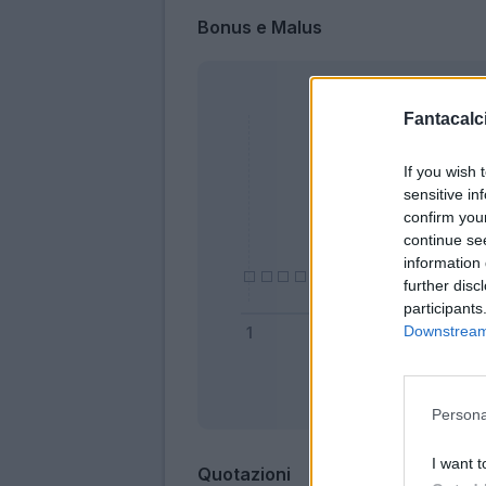
Bonus e Malus
Fantacalci
If you wish 
sensitive in
confirm you
continue se
information 
further disc
participants
Downstream 
Bonus
Persona
I want t
Quotazioni