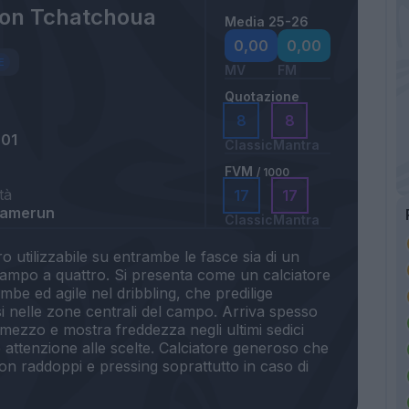
on Tchatchoua
Media 25-26
0,00
0,00
MV
FM
Quotazione
8
8
001
Classic
Mantra
FVM
/ 1000
tà
17
17
Camerun
Classic
Mantra
o utilizzabile su entrambe le fasce sia di un
campo a quattro. Si presenta come un calciatore
mbe ed agile nel dribbling, che predilige
rsi nelle zone centrali del campo. Arriva spesso
mezzo e mostra freddezza negli ultimi sedici
 attenzione alle scelte. Calciatore generoso che
con raddoppi e pressing soprattutto in caso di