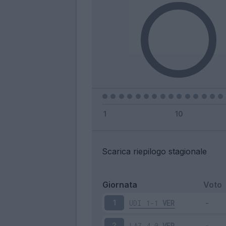
Scarica riepilogo stagionale
Giornata
Voto
UDI
1-1
VER
1
LAZ
4-0
VER
2