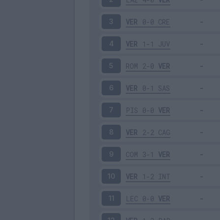
VER
0-0
CRE
3
VER
1-1
JUV
4
ROM
2-0
VER
5
VER
0-1
SAS
6
PIS
0-0
VER
7
VER
2-2
CAG
8
COM
3-1
VER
9
VER
1-2
INT
10
LEC
0-0
VER
11