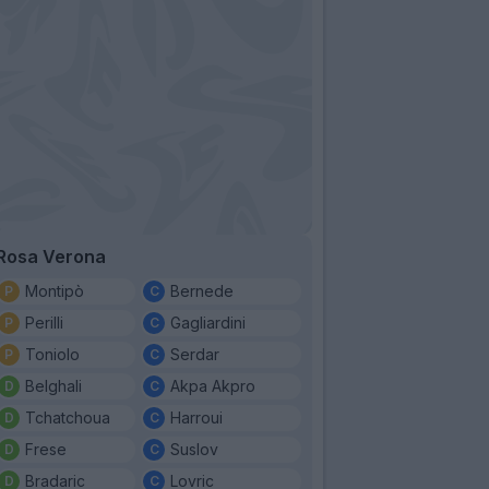
Rosa Verona
Montipò
Bernede
Perilli
Gagliardini
Toniolo
Serdar
Belghali
Akpa Akpro
Tchatchoua
Harroui
Frese
Suslov
Bradaric
Lovric