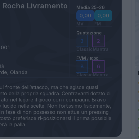
n Rocha Livramento
Media 25-26
0,00
0,00
MV
FM
Quotazione
3
2
2001
Classic
Mantra
FVM
/ 1000
tà
8
6
de, Olanda
Classic
Mantra
l fronte dell’attacco, ma che agisce quasi
to della propria squadra. Centravanti dotato di
ato nel legare il gioco con i compagni. Bravo
e lucido nelle scelte. Non fortissimo fisicamente,
 In fase di non possesso non attua un pressing
osto preferisce ri-posizionarsi il prima possibile