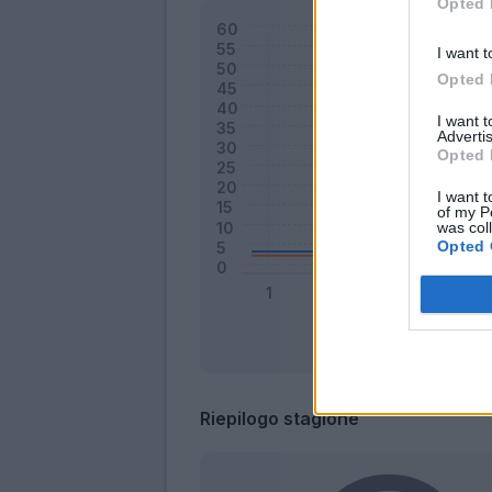
Opted 
I want t
Opted 
I want 
Advertis
Opted 
I want t
of my P
was col
Opted 
Riepilogo stagione