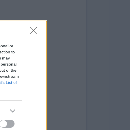
sonal or
ection to
ou may
 personal
out of the
 downstream
B’s List of