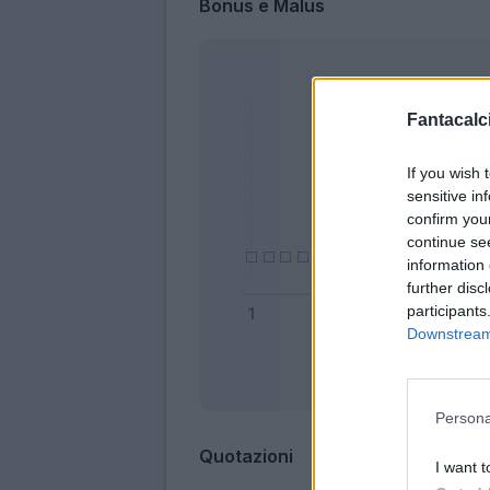
Bonus e Malus
Fantacalci
If you wish 
sensitive in
confirm you
continue se
information 
further disc
participants
Downstream 
Bonus
Persona
Quotazioni
I want t