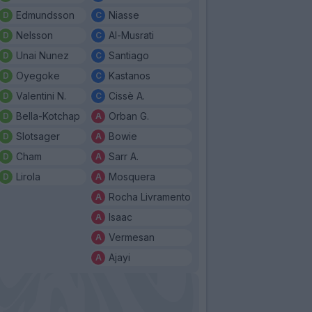
Edmundsson
Niasse
Nelsson
Al-Musrati
Unai Nunez
Santiago
Oyegoke
Kastanos
Valentini N.
Cissè A.
Bella-Kotchap
Orban G.
Slotsager
Bowie
Cham
Sarr A.
Lirola
Mosquera
Rocha Livramento
Isaac
Vermesan
Ajayi