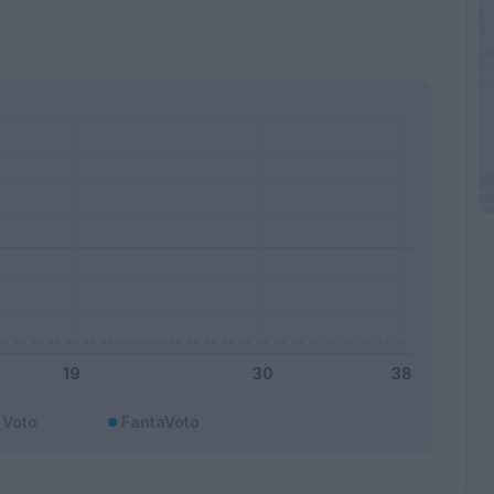
Voto
FantaVoto