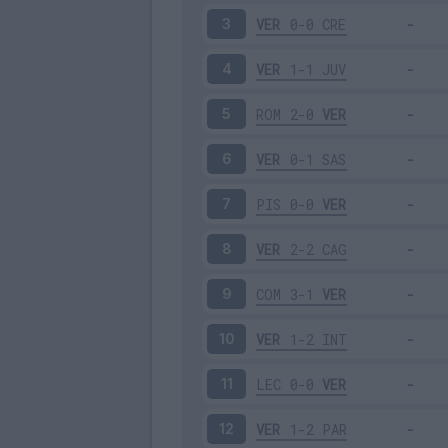
VER
0-0
CRE
3
VER
1-1
JUV
4
ROM
2-0
VER
5
VER
0-1
SAS
6
PIS
0-0
VER
7
VER
2-2
CAG
8
COM
3-1
VER
9
VER
1-2
INT
10
LEC
0-0
VER
11
VER
1-2
PAR
12