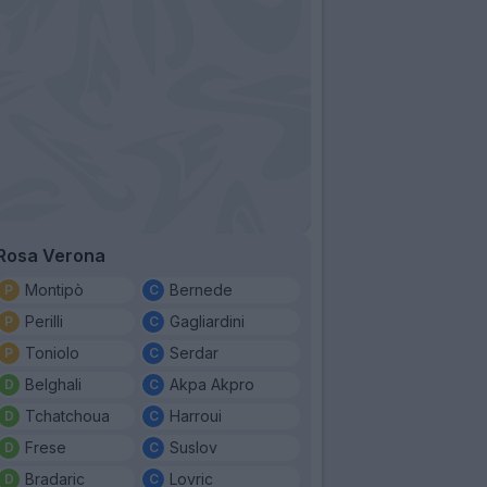
Rosa Verona
Montipò
Bernede
Perilli
Gagliardini
Toniolo
Serdar
Belghali
Akpa Akpro
Tchatchoua
Harroui
Frese
Suslov
Bradaric
Lovric