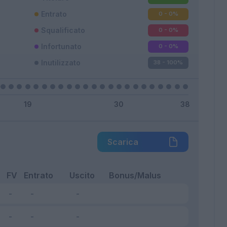
Entrato
0 - 0
%
Squalificato
0 - 0
%
Infortunato
0 - 0
%
Inutilizzato
38 - 100
%
Scarica
FV
Entrato
Uscito
Bonus/Malus