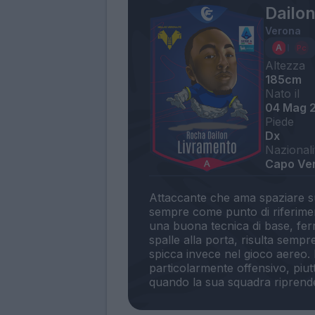
Dailo
Verona
Altezza
185cm
Nato il
04 Mag 
Piede
Dx
Nazionali
Capo Ver
Attaccante che ama spaziare su
sempre come punto di riferimen
una buona tecnica di base, ferr
spalle alla porta, risulta sempr
spicca invece nel gioco aereo.
particolarmente offensivo, piutt