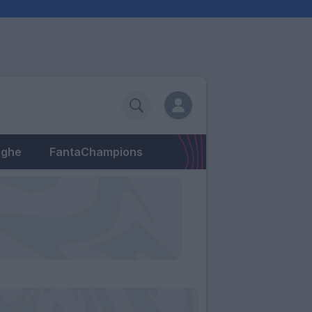
eghe
FantaChampions