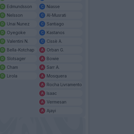
Edmundsson
Niasse
Nelsson
Al-Musrati
Unai Nunez
Santiago
Oyegoke
Kastanos
Valentini N.
Cissè A.
Bella-Kotchap
Orban G.
Slotsager
Bowie
Cham
Sarr A.
Lirola
Mosquera
Rocha Livramento
Isaac
Vermesan
Ajayi