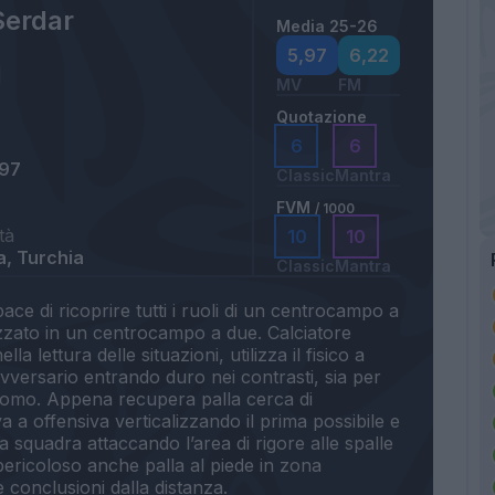
Serdar
Media 25-26
5,97
6,22
MV
FM
Quotazione
6
6
997
Classic
Mantra
FVM
/ 1000
tà
10
10
, Turchia
Classic
Mantra
e di ricoprire tutti i ruoli di un centrocampo a
lizzato in un centrocampo a due. Calciatore
lla lettura delle situazioni, utilizza il fisico a
avversario entrando duro nei contrasti, sia per
uomo. Appena recupera palla cerca di
a a offensiva verticalizzando il prima possibile e
a squadra attaccando l’area di rigore alle spalle
 pericoloso anche palla al piede in zona