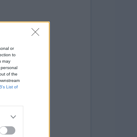
sonal or
ection to
ou may
 personal
out of the
 downstream
B’s List of