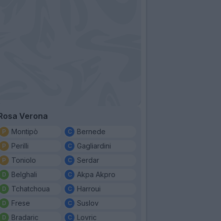
Rosa Verona
Montipò
Bernede
Perilli
Gagliardini
Toniolo
Serdar
Belghali
Akpa Akpro
Tchatchoua
Harroui
Frese
Suslov
Bradaric
Lovric