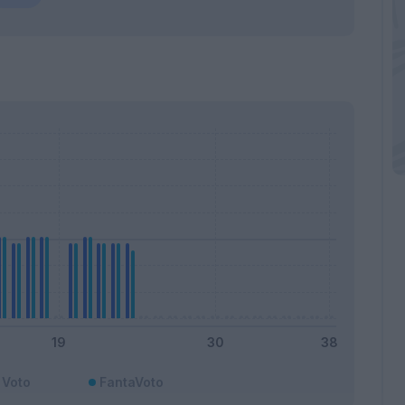
Voto
FantaVoto