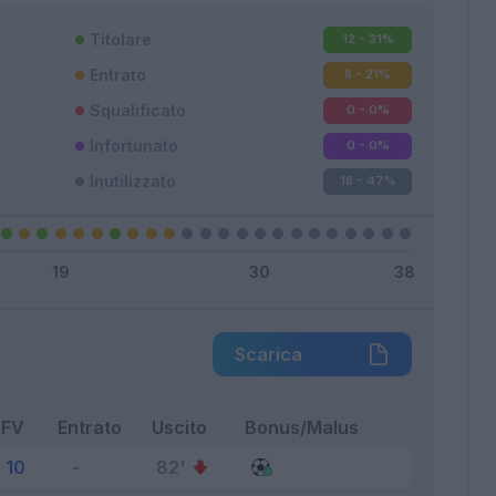
Titolare
12 - 31
%
Entrato
8 - 21
%
Squalificato
0 - 0
%
Infortunato
0 - 0
%
Inutilizzato
18 - 47
%
Scarica
FV
Entrato
Uscito
Bonus/Malus