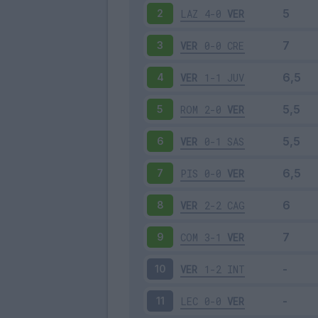
LAZ
4-0
VER
2
VER
0-0
CRE
3
VER
1-1
JUV
4
ROM
2-0
VER
5
VER
0-1
SAS
6
PIS
0-0
VER
7
VER
2-2
CAG
8
COM
3-1
VER
9
VER
1-2
INT
10
LEC
0-0
VER
11