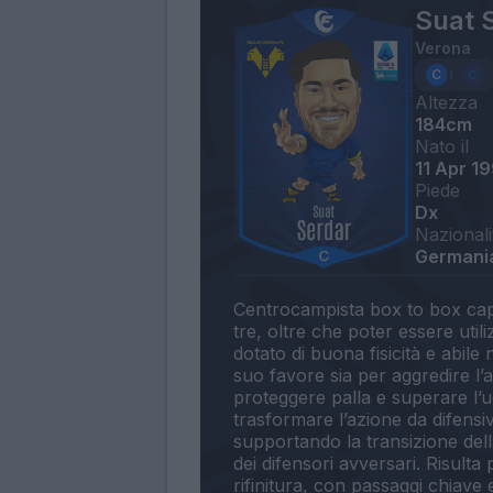
Suat 
Verona
Altezza
184cm
Nato il
11 Apr 1
Piede
Dx
Nazionali
Germania
Centrocampista box to box capac
tre, oltre che poter essere uti
dotato di buona fisicità e abile ne
suo favore sia per aggredire l’
proteggere palla e superare l’
trasformare l’azione da difensiv
supportando la transizione dell
dei difensori avversari. Risulta