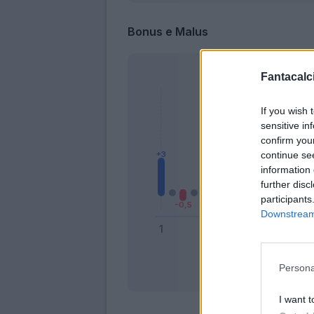
Bonus e Malus
Fantacalci
If you wish 
sensitive in
confirm you
continue se
information 
further disc
participants
Downstream 
Persona
Bonus
I want t