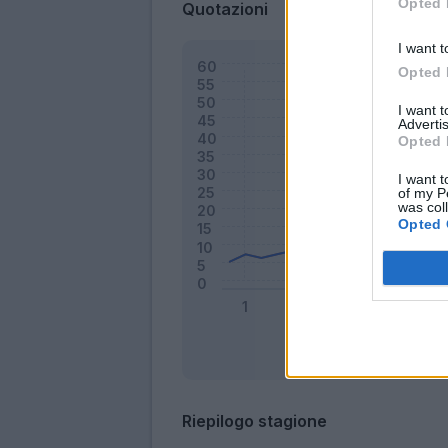
Opted 
Quotazioni
I want t
Opted 
I want 
Advertis
Opted 
I want t
of my P
was col
Opted 
Riepilogo stagione