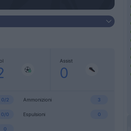
ol
Assist
2
0
0/2
Ammonizioni
3
0/0
Espulsioni
0
0