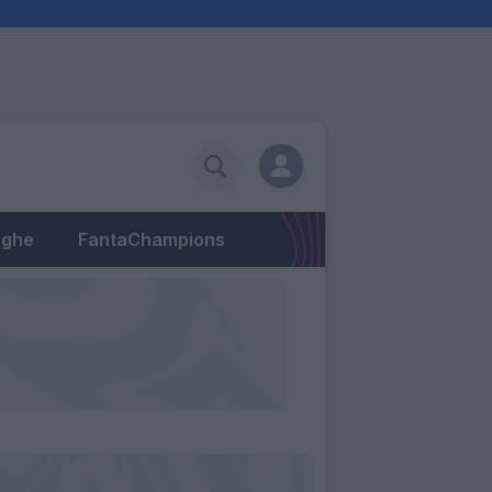
eghe
FantaChampions