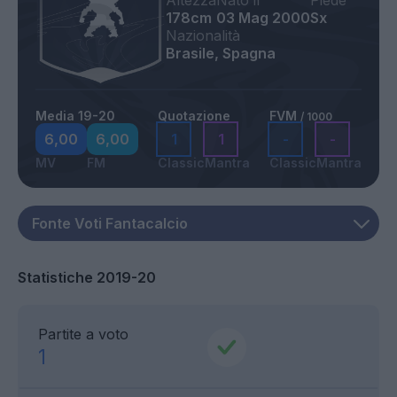
Altezza
Nato il
Piede
178cm
03 Mag 2000
Sx
Nazionalità
Brasile, Spagna
Media 19-20
Quotazione
FVM
/ 1000
6,00
6,00
1
1
-
-
MV
FM
Classic
Mantra
Classic
Mantra
Statistiche 2019-20
Partite a voto
1