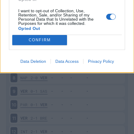
VER
0-1
MIL
3
I want to opt-out of Collection, Use,
Retention, Sale, and/or Sharing of my
Personal Data that Is Unrelated with the
Purposes for which it was collected.
JUV
2-1
VER
4
Opted Out
VER
0-0
UDI
5
CONFIRM
CAG
1-1
VER
6
Data Deletion
Data Access
Privacy Policy
VER
2-0
SAM
7
NAP
2-0
VER
8
VER
0-1
SAS
9
PAR
0-1
VER
10
VER
2-1
BRE
11
INT
2-1
VER
12