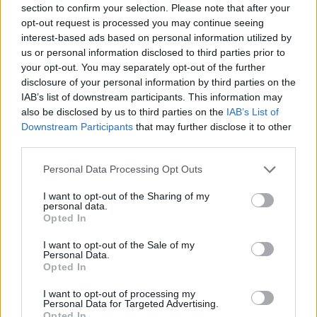
section to confirm your selection. Please note that after your
Entrato
2 - 5
%
opt-out request is processed you may continue seeing
interest-based ads based on personal information utilized by
Squalificato
0 - 0
%
us or personal information disclosed to third parties prior to
Infortunato
0 - 0
%
your opt-out. You may separately opt-out of the further
disclosure of your personal information by third parties on the
Inutilizzato
36 - 94
%
IAB’s list of downstream participants. This information may
also be disclosed by us to third parties on the
IAB’s List of
Downstream Participants
that may further disclose it to other
third parties.
Personal Data Processing Opt Outs
I want to opt-out of the Sharing of my
Scarica riepilogo
personal data.
Scarica
stagionale
Opted In
I want to opt-out of the Sale of my
Giornata
Voto
FV
Entrato
Uscito
Bonus/Malus
Personal Data.
Opted In
VER
1-1
BOL
1
I want to opt-out of processing my
Personal Data for Targeted Advertising.
LEC
0-1
VER
2
Opted In