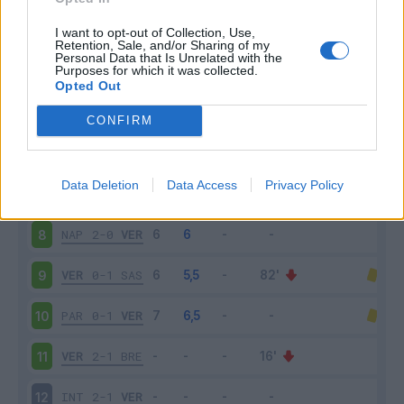
VER
0-1
MIL
3
I want to opt-out of Collection, Use,
Retention, Sale, and/or Sharing of my
Personal Data that Is Unrelated with the
Purposes for which it was collected.
JUV
2-1
VER
4
Opted Out
VER
0-0
UDI
5
CONFIRM
CAG
1-1
VER
6
Data Deletion
Data Access
Privacy Policy
VER
2-0
SAM
7
NAP
2-0
VER
8
VER
0-1
SAS
9
PAR
0-1
VER
10
VER
2-1
BRE
11
INT
2-1
VER
12