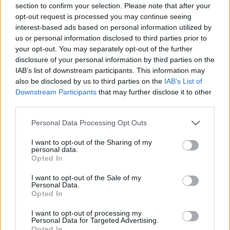
section to confirm your selection. Please note that after your
Entrato
0 - 0
%
opt-out request is processed you may continue seeing
interest-based ads based on personal information utilized by
Squalificato
0 - 0
%
us or personal information disclosed to third parties prior to
Infortunato
0 - 0
%
your opt-out. You may separately opt-out of the further
disclosure of your personal information by third parties on the
Inutilizzato
13 - 34
%
IAB’s list of downstream participants. This information may
also be disclosed by us to third parties on the
IAB’s List of
Downstream Participants
that may further disclose it to other
third parties.
Personal Data Processing Opt Outs
I want to opt-out of the Sharing of my
Scarica riepilogo
personal data.
Scarica
stagionale
Opted In
I want to opt-out of the Sale of my
Giornata
Voto
FV
Entrato
Uscito
Bonus/Malus
Personal Data.
Opted In
VER
1-1
BOL
1
I want to opt-out of processing my
Personal Data for Targeted Advertising.
LEC
0-1
VER
2
Opted In