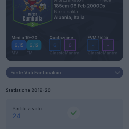
Altezza
Nato il
Piede
185cm
08 Feb 2000
Dx
Nazionalità
Albania, Italia
Media 19-20
Quotazione
FVM
/ 1000
6,15
6,12
6
6
-
-
MV
FM
Classic
Mantra
Classic
Mantra
Statistiche 2019-20
Partite a voto
24