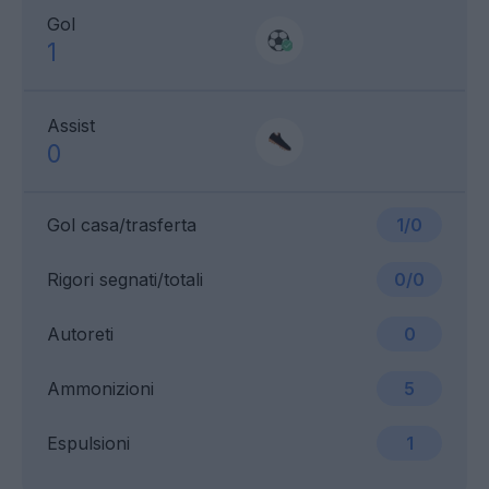
Gol
1
Assist
0
Gol casa/trasferta
1/0
Rigori segnati/totali
0/0
Autoreti
0
Ammonizioni
5
Espulsioni
1