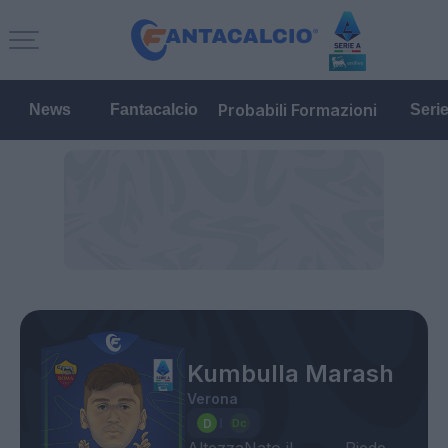
Probabili Formazioni
News
Fantacalcio
Seri
Kumbulla Marash
Verona