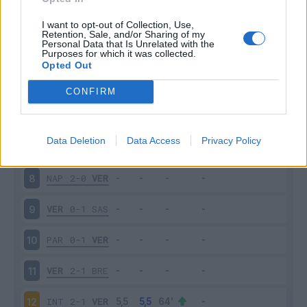
VER
0-1
MIL
3
I want to opt-out of Collection, Use,
Retention, Sale, and/or Sharing of my
Personal Data that Is Unrelated with the
Purposes for which it was collected.
JUV
2-1
VER
4
Opted Out
VER
0-0
UDI
5
CONFIRM
CAG
1-1
VER
6
Data Deletion
Data Access
Privacy Policy
VER
2-0
SAM
7
NAP
2-0
VER
8
VER
0-1
SAS
9
PAR
0-1
VER
10
VER
2-1
BRE
11
INT
2-1
VER
12