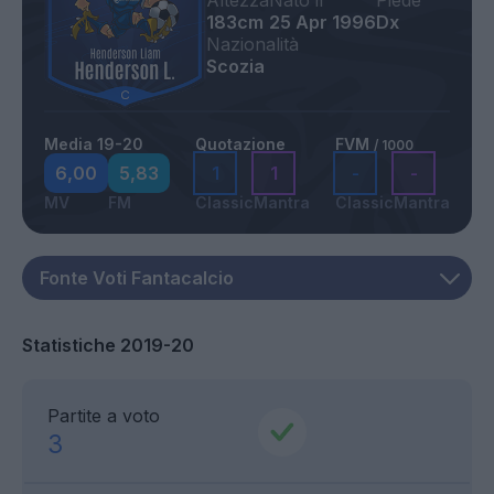
Altezza
Nato il
Piede
183cm
25 Apr 1996
Dx
Nazionalità
Scozia
Media 19-20
Quotazione
FVM
/ 1000
6,00
5,83
1
1
-
-
MV
FM
Classic
Mantra
Classic
Mantra
Statistiche 2019-20
Partite a voto
3