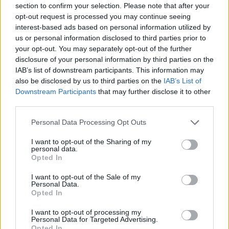
section to confirm your selection. Please note that after your
Entrato
2 - 5
%
opt-out request is processed you may continue seeing
interest-based ads based on personal information utilized by
Squalificato
0 - 0
%
us or personal information disclosed to third parties prior to
Infortunato
0 - 0
%
your opt-out. You may separately opt-out of the further
disclosure of your personal information by third parties on the
Inutilizzato
34 - 89
%
IAB’s list of downstream participants. This information may
also be disclosed by us to third parties on the
IAB’s List of
Downstream Participants
that may further disclose it to other
third parties.
Personal Data Processing Opt Outs
I want to opt-out of the Sharing of my
Scarica riepilogo
personal data.
Scarica
stagionale
Opted In
I want to opt-out of the Sale of my
Giornata
Voto
FV
Entrato
Uscito
Bonus/Malus
Personal Data.
Opted In
VER
1-1
BOL
1
I want to opt-out of processing my
Personal Data for Targeted Advertising.
LEC
0-1
VER
2
Opted In