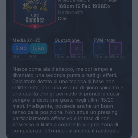
Altezza
Nato il
Piede
168cm
19 Feb 1988
Dx
Nazionalità
Cile
Media 24-25
Quotazione
FVM
/ 1000
5,80
5,80
3
3
7
7
MV
FM
Classic
Mantra
Classic
Mantra
Nasce come ala d'attacco, ma col tempo è
diventato una seconda punta a tutti gli effetti.
Calciatore dotato di una tecnica di base non
indifferente, con una visione di gioco spiccato e
una qualità che gli permette di prendere quasi
sempre la decisione giusta negli ultimi 15/20
metri. Intelligente, possiede anche un buon
senso della posizione. Non attua un pressing
particolarmente offensivo e in fase di non
possesso si limita a coprire la propria zona di