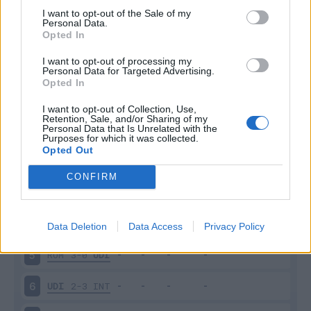
I want to opt-out of the Sale of my
Personal Data.
Opted In
Scarica riepilogo
Scarica
I want to opt-out of processing my
stagionale
Personal Data for Targeted Advertising.
Opted In
Giornata
Voto
FV
Entrato
Uscito
Bonus/Malus
I want to opt-out of Collection, Use,
Retention, Sale, and/or Sharing of my
Personal Data that Is Unrelated with the
BOL
1-1
UDI
1
Purposes for which it was collected.
Opted Out
UDI
2-1
LAZ
2
CONFIRM
UDI
1-0
COM
3
PAR
2-3
UDI
4
Data Deletion
Data Access
Privacy Policy
ROM
3-0
UDI
5
UDI
2-3
INT
6