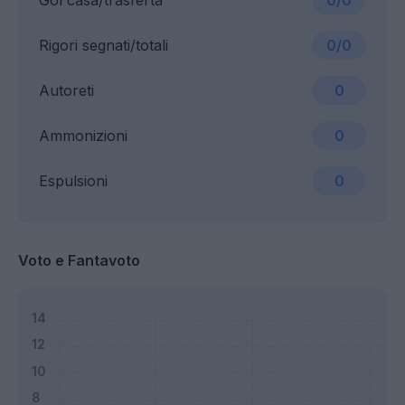
Gol casa/trasferta
0/0
Rigori segnati/totali
0/0
Autoreti
0
Ammonizioni
0
Espulsioni
0
Voto e Fantavoto