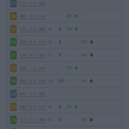
FIO
1-2
UDI
17
UDI
2-2
TOR
18
VER
0-0
UDI
19
UDI
0-0
ATA
20
COM
4-1
UDI
21
UDI
1-2
ROM
22
UDI
3-2
VEN
23
NAP
1-1
UDI
24
UDI
3-0
EMP
25
LEC
0-1
UDI
26