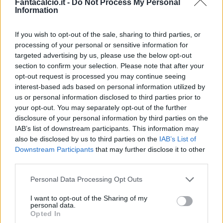
Fantacalcio.it -
Do Not Process My Personal
Information
If you wish to opt-out of the sale, sharing to third parties, or
processing of your personal or sensitive information for
Classic
Mantra
targeted advertising by us, please use the below opt-out
section to confirm your selection. Please note that after your
opt-out request is processed you may continue seeing
interest-based ads based on personal information utilized by
Riepilogo stagione
us or personal information disclosed to third parties prior to
your opt-out. You may separately opt-out of the further
Titolare
6 - 15
%
disclosure of your personal information by third parties on the
IAB’s list of downstream participants. This information may
Entrato
7 - 18
%
also be disclosed by us to third parties on the
IAB’s List of
Squalificato
0 - 0
%
Downstream Participants
that may further disclose it to other
third parties.
Infortunato
0 - 0
%
Personal Data Processing Opt Outs
Inutilizzato
25 - 65
%
I want to opt-out of the Sharing of my
personal data.
Opted In