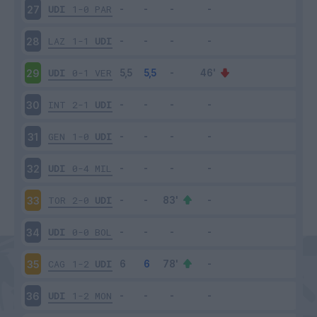
UDI
1-0
PAR
27
LAZ
1-1
UDI
28
UDI
0-1
VER
29
INT
2-1
UDI
30
GEN
1-0
UDI
31
UDI
0-4
MIL
32
TOR
2-0
UDI
33
UDI
0-0
BOL
34
CAG
1-2
UDI
35
UDI
1-2
MON
36