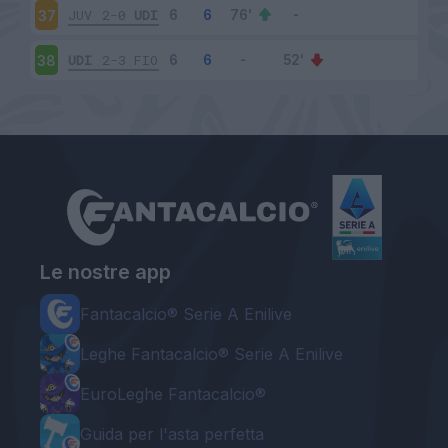
JUV
2-0
UDI
37
UDI
2-3
FIO
38
Le nostre app
Fantacalcio® Serie A Enilive
Leghe Fantacalcio® Serie A Enilive
EuroLeghe Fantacalcio®
Guida per l'asta perfetta