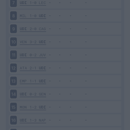
UDI
1-0
LEC
7
MIL
1-0
UDI
8
UDI
2-0
CAG
9
VEN
3-2
UDI
10
UDI
0-2
JUV
11
ATA
2-1
UDI
12
EMP
1-1
UDI
13
UDI
0-2
GEN
14
MON
1-2
UDI
15
UDI
1-3
NAP
16