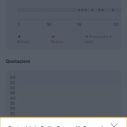
Presenze a
Bonus
Malus
voto
Quotazioni