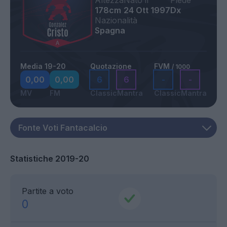
Altezza
Nato il
Piede
178cm
24 Ott 1997
Dx
Nazionalità
Spagna
Media 19-20
Quotazione
FVM
/ 1000
0,00
0,00
6
6
-
-
MV
FM
Classic
Mantra
Classic
Mantra
Statistiche 2019-20
Partite a voto
0