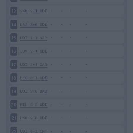
SAM
2-1
UDI
13
LAZ
3-0
UDI
14
UDI
1-1
NAP
15
JUV
3-1
UDI
16
UDI
2-1
CAG
17
LEC
0-1
UDI
18
UDI
3-0
SAS
19
MIL
3-2
UDI
20
PAR
2-0
UDI
21
UDI
0-2
INT
22