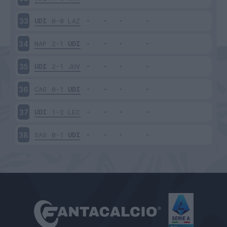
UDI
0-0
LAZ
33
NAP
2-1
UDI
34
UDI
2-1
JUV
35
CAG
0-1
UDI
36
UDI
1-2
LEC
37
SAS
0-1
UDI
38