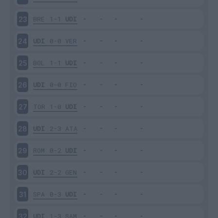
BRE
1-1
UDI
23
UDI
0-0
VER
24
BOL
1-1
UDI
25
UDI
0-0
FIO
26
TOR
1-0
UDI
27
UDI
2-3
ATA
28
ROM
0-2
UDI
29
UDI
2-2
GEN
30
SPA
0-3
UDI
31
UDI
1-3
SAM
32