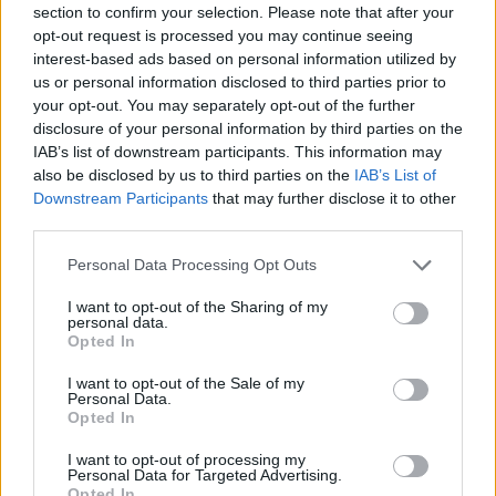
section to confirm your selection. Please note that after your
Entrato
0 - 0
%
opt-out request is processed you may continue seeing
interest-based ads based on personal information utilized by
Squalificato
0 - 0
%
us or personal information disclosed to third parties prior to
Infortunato
0 - 0
%
your opt-out. You may separately opt-out of the further
disclosure of your personal information by third parties on the
Inutilizzato
38 - 100
%
IAB’s list of downstream participants. This information may
also be disclosed by us to third parties on the
IAB’s List of
Downstream Participants
that may further disclose it to other
third parties.
Personal Data Processing Opt Outs
I want to opt-out of the Sharing of my
Scarica riepilogo
personal data.
Scarica
stagionale
Opted In
I want to opt-out of the Sale of my
Giornata
Voto
FV
Entrato
Uscito
Bonus/Malus
Personal Data.
Opted In
UDI
1-0
MIL
1
I want to opt-out of processing my
Personal Data for Targeted Advertising.
UDI
1-3
PAR
2
Opted In