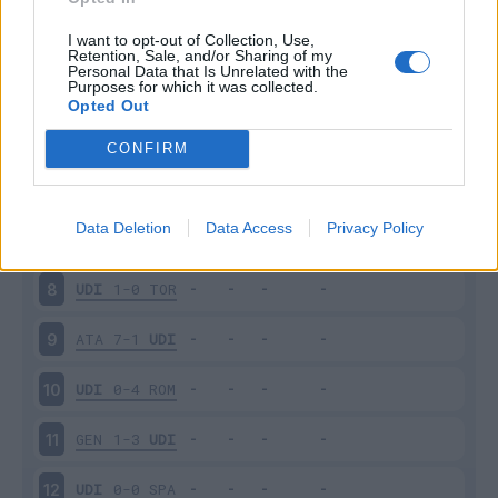
INT
1-0
UDI
3
I want to opt-out of Collection, Use,
Retention, Sale, and/or Sharing of my
Personal Data that Is Unrelated with the
Purposes for which it was collected.
UDI
0-1
BRE
4
Opted Out
VER
0-0
UDI
5
CONFIRM
UDI
1-0
BOL
6
Data Deletion
Data Access
Privacy Policy
FIO
1-0
UDI
7
UDI
1-0
TOR
8
ATA
7-1
UDI
9
UDI
0-4
ROM
10
GEN
1-3
UDI
11
UDI
0-0
SPA
12