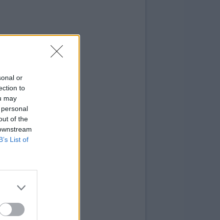
sonal or
ection to
ou may
 personal
out of the
 downstream
B’s List of