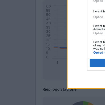
Opted 
I want t
Opted 
I want 
Advertis
Opted 
I want t
of my P
was col
Opted 
Riepilogo stagione