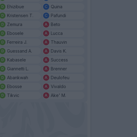
Ehizibue
Quina
Kristensen T.
Pafundi
Zemura
Beto
Ebosele
Lucca
Ferreira J.
Thauvin
Guessand A.
Davis K.
Kabasele
Success
Giannetti L.
Brenner
Abankwah
Deulofeu
Ebosse
Vivaldo
Tikvic
Ake' M.