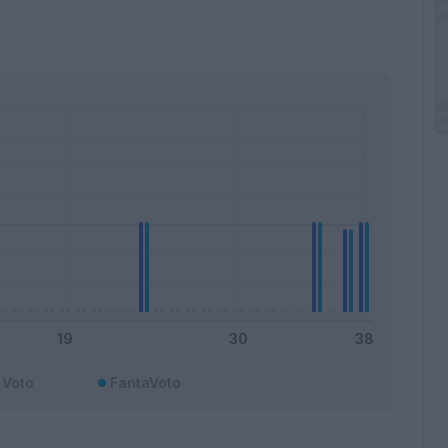
Voto
FantaVoto