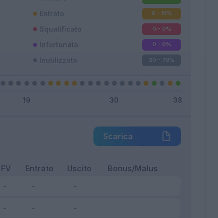
Entrato
6 - 15
%
Squalificato
0 - 0
%
Infortunato
0 - 0
%
Inutilizzato
30 - 78
%
Scarica
FV
Entrato
Uscito
Bonus/Malus