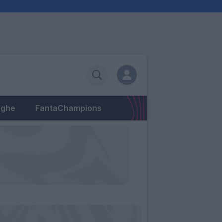
eghe
FantaChampions