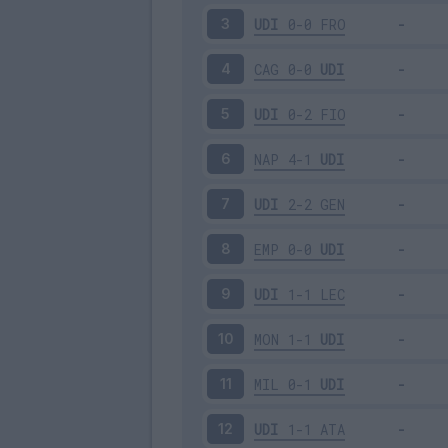
UDI
0-0
FRO
3
CAG
0-0
UDI
4
UDI
0-2
FIO
5
NAP
4-1
UDI
6
UDI
2-2
GEN
7
EMP
0-0
UDI
8
UDI
1-1
LEC
9
MON
1-1
UDI
10
MIL
0-1
UDI
11
UDI
1-1
ATA
12