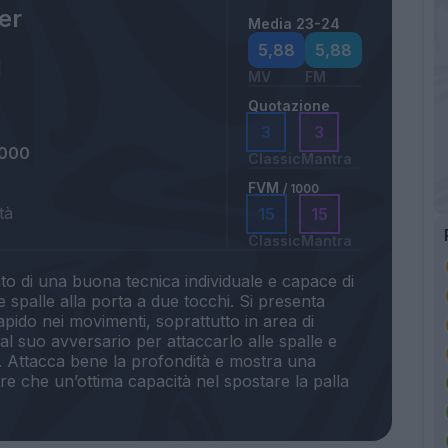
er
Media 23-24
5,88
5,88
MV
FM
Quotazione
3
3
2000
Classic
Mantra
FVM
/ 1000
tà
15
15
Classic
Mantra
o di una buona tecnica individuale e capace di
 spalle alla porta a due tocchi. Si presenta
pido nei movimenti, soprattutto in area di
l suo avversario per attaccarlo alle spalle e
. Attacca bene la profondità e mostra una
tre che un’ottima capacità nel spostare la palla