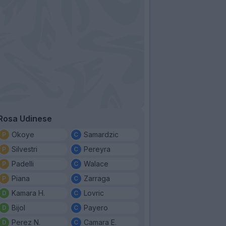
Rosa Udinese
Okoye
Samardzic
Silvestri
Pereyra
Padelli
Walace
Piana
Zarraga
Kamara H.
Lovric
Bijol
Payero
Perez N.
Camara E.