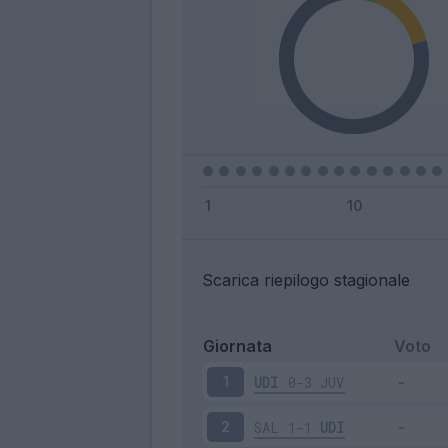
Scarica riepilogo stagionale
Giornata
Voto
UDI
0-3
JUV
1
SAL
1-1
UDI
2