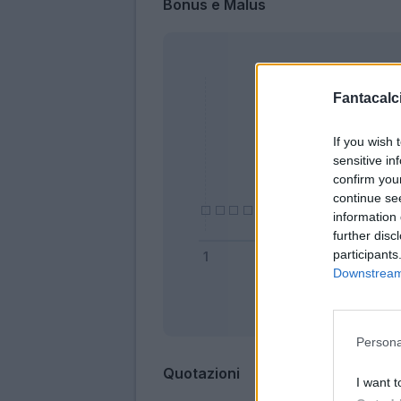
Bonus e Malus
Fantacalci
If you wish 
sensitive in
confirm you
continue se
information 
further disc
participants
Downstream 
Bonus
Persona
Quotazioni
I want t