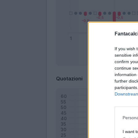
Fantacalci
If you wish 
sensitive in
Bonus
confirm you
continue se
information 
Quotazioni
further disc
participants
Downstream 
Persona
I want t