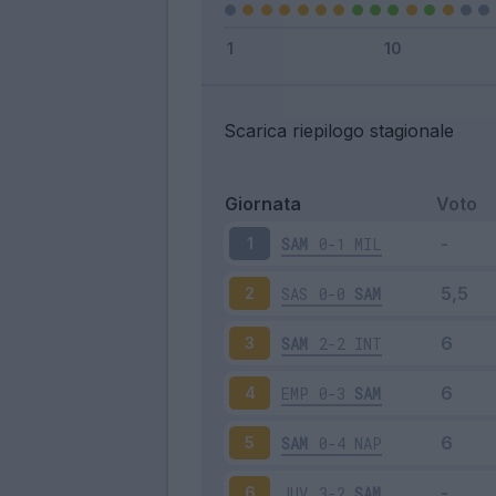
Scarica riepilogo stagionale
Giornata
Voto
SAM
0-1
MIL
1
SAS
0-0
SAM
2
SAM
2-2
INT
3
EMP
0-3
SAM
4
SAM
0-4
NAP
5
JUV
3-2
SAM
6