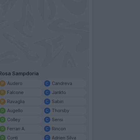
Rosa Sampdoria
Audero
Candreva
Falcone
Jankto
Ravaglia
Sabiri
Augello
Thorsby
Colley
Sensi
Ferrari A.
Rincon
Conti
Adrien Silva