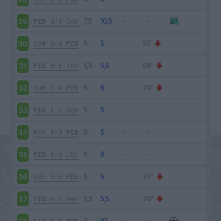
PIS
3-1
CAG
29
COM
5-0
PIS
30
PIS
0-1
TOR
31
ROM
3-0
PIS
32
PIS
1-2
GEN
33
PAR
1-0
PIS
34
PIS
1-2
LEC
35
CRE
3-0
PIS
36
PIS
0-3
NAP
37