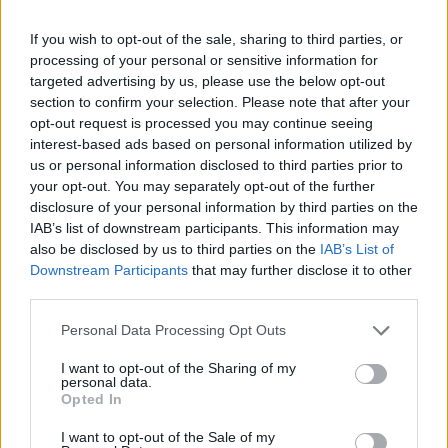
If you wish to opt-out of the sale, sharing to third parties, or
Classic
Mantra
processing of your personal or sensitive information for
targeted advertising by us, please use the below opt-out
section to confirm your selection. Please note that after your
Riepilogo stagione
opt-out request is processed you may continue seeing
interest-based ads based on personal information utilized by
us or personal information disclosed to third parties prior to
Titolare
29 - 76
%
your opt-out. You may separately opt-out of the further
Entrato
8 - 21
%
disclosure of your personal information by third parties on the
IAB’s list of downstream participants. This information may
Squalificato
0 - 0
%
also be disclosed by us to third parties on the
IAB’s List of
Infortunato
Downstream Participants
that may further disclose it to other
0 - 0
%
third parties.
Inutilizzato
1 - 2
%
Personal Data Processing Opt Outs
I want to opt-out of the Sharing of my
personal data.
Opted In
I want to opt-out of the Sale of my