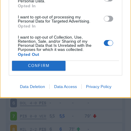
Personal Data.
Scarica riepilogo
Opted In
Scarica
stagionale
I want to opt-out of processing my
Personal Data for Targeted Advertising.
Opted In
Giornata
Voto
FV
Entrato
Uscito
Bonus/Malus
ATA
1-1
PIS
I want to opt-out of Collection, Use,
1
Retention, Sale, and/or Sharing of my
Personal Data that Is Unrelated with the
Purposes for which it was collected.
PIS
0-1
ROM
2
Opted Out
PIS
0-1
UDI
3
CONFIRM
NAP
3-2
PIS
4
Data Deletion
Data Access
Privacy Policy
PIS
0-0
FIO
5
BOL
4-0
PIS
6
PIS
0-0
VER
7
MIL
2-2
PIS
8