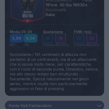
Altezza
Nato il
Piede
191cm
30 Giu 1993
Dx
Nazionalità
Italia
Media 25-26
Quotazione
FVM
/ 1000
5,99
6,56
16
16
25
25
MV
FM
Classic
Mantra
Classic
Mantra
Nonostante i 191 centimetri di altezza non
parliamo di un centravanti, ma di un attaccante
che si sposa molto bene, per caratteristiche,
con il ruolo di seconda punta. Dinamico, veloce,
ma allo stesso tempo ben strutturato
fisicamente. Spicca naturalmente nel gioco
aereo, mentre risulta non particolarmente