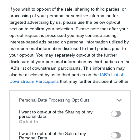
If you wish to opt-out of the sale, sharing to third parties, or
Classic
Mantra
processing of your personal or sensitive information for
targeted advertising by us, please use the below opt-out
section to confirm your selection. Please note that after your
Riepilogo stagione
opt-out request is processed you may continue seeing
interest-based ads based on personal information utilized by
Titolare
0 - 0
%
us or personal information disclosed to third parties prior to
your opt-out. You may separately opt-out of the further
Entrato
0 - 0
%
disclosure of your personal information by third parties on the
Squalificato
IAB’s list of downstream participants. This information may
0 - 0
%
also be disclosed by us to third parties on the
IAB’s List of
Infortunato
0 - 0
%
Downstream Participants
that may further disclose it to other
third parties.
Inutilizzato
38 - 100
%
Personal Data Processing Opt Outs
I want to opt-out of the Sharing of my
personal data.
Opted In
I want to opt-out of the Sale of my
Personal Data.
Scarica riepilogo