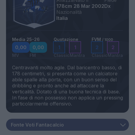
Altezza
Nato il
Piede
178cm
28 Mar 2002
Dx
Nazionalità
Italia
Media 25-26
Quotazione
FVM
/ 1000
0,00
0,00
1
1
2
2
MV
FM
Classic
Mantra
Classic
Mantra
Centravanti molto agile. Dal baricentro basso, di
178 centimetri, si presenta come un calciatore
abile spalle alla porta, con un buon senso del
dribbling e pronto anche ad attaccare la
verticalità. Dotato di una buona tecnica di base.
In fase di non possesso non applica un pressing