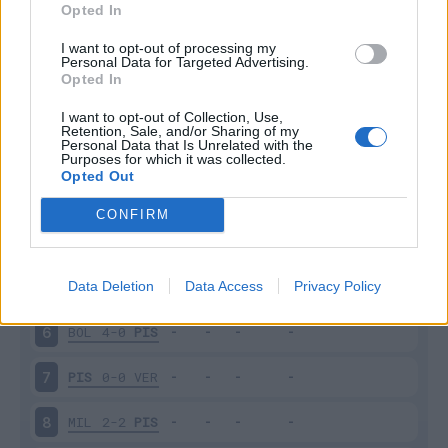
Scarica
Opted In
stagionale
I want to opt-out of processing my
Personal Data for Targeted Advertising.
Giornata
Voto
FV
Entrato
Uscito
Bonus/Malus
Opted In
ATA
1-1
PIS
1
I want to opt-out of Collection, Use,
Retention, Sale, and/or Sharing of my
Personal Data that Is Unrelated with the
PIS
0-1
ROM
2
Purposes for which it was collected.
Opted Out
PIS
0-1
UDI
3
CONFIRM
NAP
3-2
PIS
4
Data Deletion
Data Access
Privacy Policy
PIS
0-0
FIO
5
BOL
4-0
PIS
6
PIS
0-0
VER
7
MIL
2-2
PIS
8