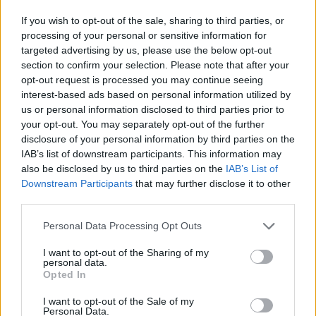
If you wish to opt-out of the sale, sharing to third parties, or
Classic
Mantra
processing of your personal or sensitive information for
targeted advertising by us, please use the below opt-out
section to confirm your selection. Please note that after your
Riepilogo stagione
opt-out request is processed you may continue seeing
interest-based ads based on personal information utilized by
Titolare
15 - 39
%
us or personal information disclosed to third parties prior to
your opt-out. You may separately opt-out of the further
Entrato
13 - 34
%
disclosure of your personal information by third parties on the
Squalificato
IAB’s list of downstream participants. This information may
0 - 0
%
also be disclosed by us to third parties on the
IAB’s List of
Infortunato
0 - 0
%
Downstream Participants
that may further disclose it to other
third parties.
Inutilizzato
10 - 26
%
Personal Data Processing Opt Outs
I want to opt-out of the Sharing of my
personal data.
Opted In
I want to opt-out of the Sale of my
Personal Data.
Scarica riepilogo