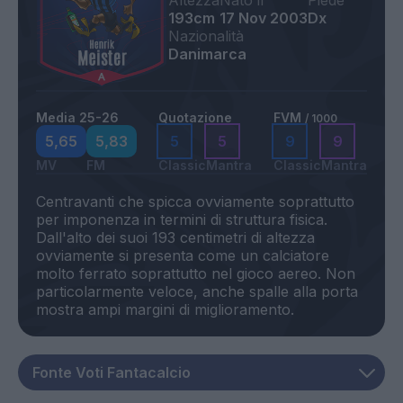
Altezza
Nato il
Piede
193cm
17 Nov 2003
Dx
Nazionalità
Danimarca
Media 25-26
Quotazione
FVM
/ 1000
5,65
5,83
5
5
9
9
MV
FM
Classic
Mantra
Classic
Mantra
Centravanti che spicca ovviamente soprattutto
per imponenza in termini di struttura fisica.
Dall'alto dei suoi 193 centimetri di altezza
ovviamente si presenta come un calciatore
molto ferrato soprattutto nel gioco aereo. Non
particolarmente veloce, anche spalle alla porta