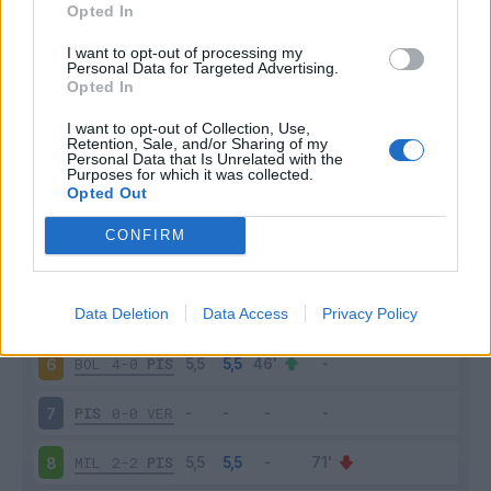
Scarica
Opted In
stagionale
I want to opt-out of processing my
Personal Data for Targeted Advertising.
Giornata
Voto
FV
Entrato
Uscito
Bonus/Malus
Opted In
ATA
1-1
PIS
1
I want to opt-out of Collection, Use,
Retention, Sale, and/or Sharing of my
Personal Data that Is Unrelated with the
PIS
0-1
ROM
2
Purposes for which it was collected.
Opted Out
PIS
0-1
UDI
3
CONFIRM
NAP
3-2
PIS
4
Data Deletion
Data Access
Privacy Policy
PIS
0-0
FIO
5
BOL
4-0
PIS
6
PIS
0-0
VER
7
MIL
2-2
PIS
8