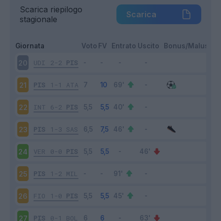
Scarica riepilogo
Scarica
stagionale
Giornata
Voto
FV
Entrato
Uscito
Bonus/Malus
UDI
2-2
PIS
20
PIS
1-1
ATA
21
INT
6-2
PIS
22
PIS
1-3
SAS
23
VER
0-0
PIS
24
PIS
1-2
MIL
25
FIO
1-0
PIS
26
PIS
0-1
BOL
27