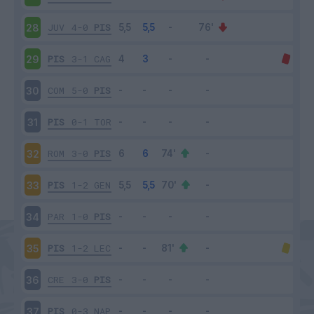
JUV
4-0
PIS
28
PIS
3-1
CAG
29
COM
5-0
PIS
30
PIS
0-1
TOR
31
ROM
3-0
PIS
32
PIS
1-2
GEN
33
PAR
1-0
PIS
34
PIS
1-2
LEC
35
CRE
3-0
PIS
36
PIS
0-3
NAP
37