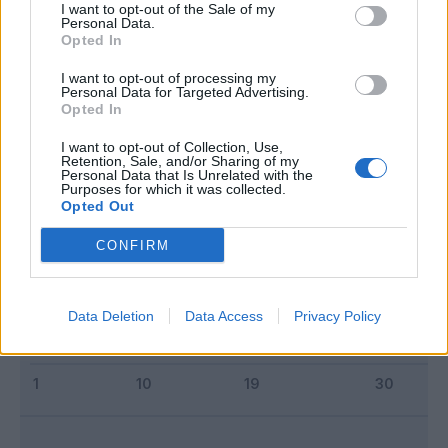
I want to opt-out of the Sale of my
Personal Data.
Opted In
Classic
Mantra
I want to opt-out of processing my
Personal Data for Targeted Advertising.
Opted In
Riepilogo stagione
I want to opt-out of Collection, Use,
Retention, Sale, and/or Sharing of my
Titolare
4 - 21
%
Personal Data that Is Unrelated with the
Purposes for which it was collected.
Entrato
8 - 42
%
Opted Out
Squalificato
0 - 0
%
CONFIRM
Infortunato
0 - 0
%
Inutilizzato
7 - 36
%
Data Deletion
Data Access
Privacy Policy