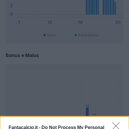
Voto
FantaVoto
Bonus e Malus
Fantacalcio.it -
Do Not Process My Personal