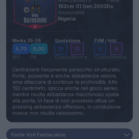
Altezza
Nato il
Piede
192cm
01 Gen 2003
Dx
Nazionalità
Nigeria
Media 25-26
Quotazione
FVM
/ 1000
5,70
6,00
10
10
9
9
MV
FM
Classic
Mantra
Classic
Mantra
Centravanti fisicamente parecchio strutturato.
Forte, possente e anche abbastanza veloce,
ama attaccare di continuo la profondità. Alto
192 centimetri, spicca anche nel gioco aereo,
mentre risulta abbastanza macchinoso spalle
alla porta. In fase di non possesso attua un
pressing abbastanza offensivo, in conduzione