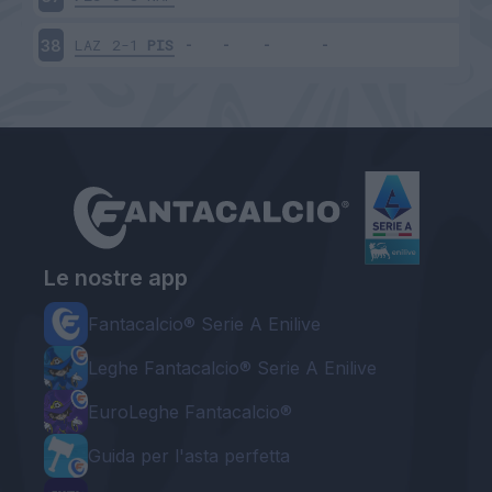
LAZ
2-1
PIS
38
Le nostre app
Fantacalcio® Serie A Enilive
Leghe Fantacalcio® Serie A Enilive
EuroLeghe Fantacalcio®
Guida per l'asta perfetta