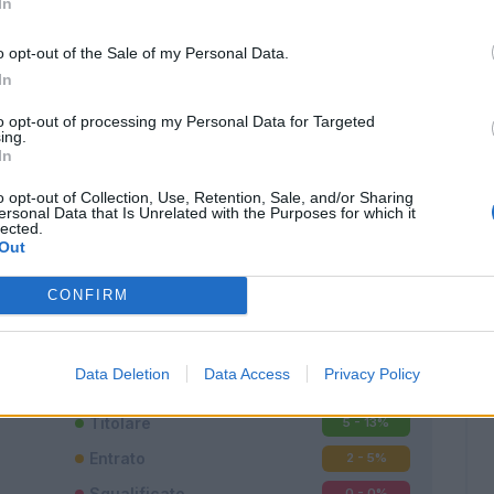
In
o opt-out of the Sale of my Personal Data.
In
to opt-out of processing my Personal Data for Targeted
ing.
In
o opt-out of Collection, Use, Retention, Sale, and/or Sharing
ersonal Data that Is Unrelated with the Purposes for which it
lected.
Out
Classic
Mantra
CONFIRM
Data Deletion
Data Access
Privacy Policy
Titolare
5 - 13
%
Entrato
2 - 5
%
Squalificato
0 - 0
%