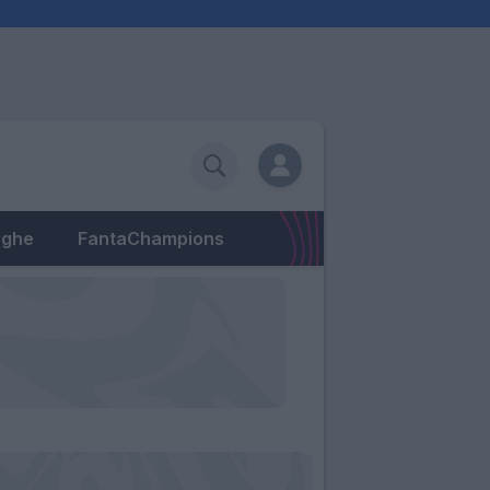
eghe
FantaChampions