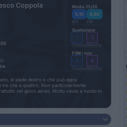
esco Coppola
Media 25/26
5,10
4,90
MV
FM
Quotazione
1
1
005
Classic
Mantra
FVM
/ 1000
tà
4
4
uba
Classic
Mantra
etri, di piede destro e che può agire
a tre che a quattro. Non particolarmente
attutto nel gioco aereo. Molto cauto e lucido in