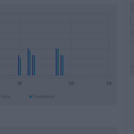
Voto
FantaVoto