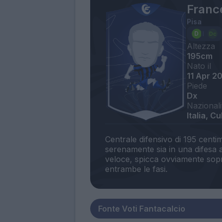
Franc
Pisa
Altezza
195cm
Nato il
11 Apr 2
Piede
Dx
Nazionali
Italia, C
Centrale difensivo di 195 centim
serenamente sia in una difesa 
veloce, spicca ovviamente sopr