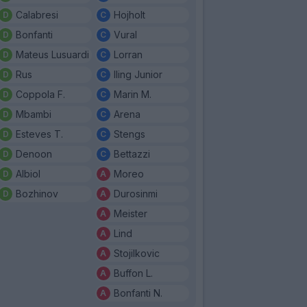
Calabresi
Hojholt
Bonfanti
Vural
Mateus Lusuardi
Lorran
Rus
Iling Junior
Coppola F.
Marin M.
Mbambi
Arena
Esteves T.
Stengs
Denoon
Bettazzi
Albiol
Moreo
Bozhinov
Durosinmi
Meister
Lind
Stojilkovic
Buffon L.
Bonfanti N.