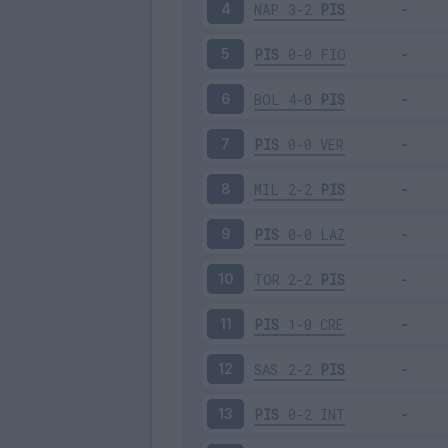
NAP
3-2
PIS
4
PIS
0-0
FIO
5
BOL
4-0
PIS
6
PIS
0-0
VER
7
MIL
2-2
PIS
8
PIS
0-0
LAZ
9
TOR
2-2
PIS
10
PIS
1-0
CRE
11
SAS
2-2
PIS
12
PIS
0-2
INT
13