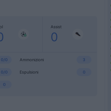
ol
Assist
0
0
0/0
Ammonizioni
3
0/0
Espulsioni
0
0