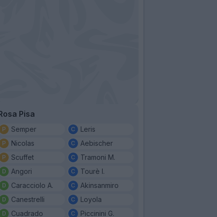
Rosa Pisa
Semper
Leris
Nicolas
Aebischer
Scuffet
Tramoni M.
Angori
Tourè I.
Caracciolo A.
Akinsanmiro
Canestrelli
Loyola
Cuadrado
Piccinini G.