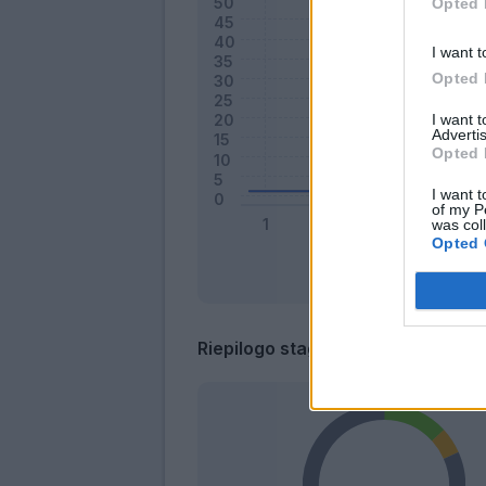
Opted 
I want t
Opted 
I want 
Advertis
Opted 
I want t
of my P
was col
Opted 
Riepilogo stagione