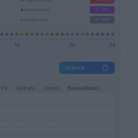
Infortunato
0 - 0
%
Inutilizzato
31 - 81
%
Scarica
FV
Entrato
Uscito
Bonus/Malus