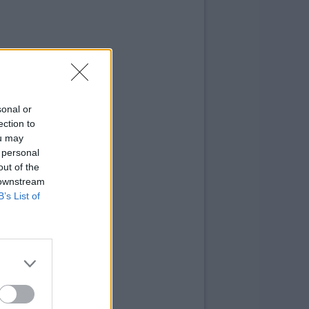
sonal or
ection to
ou may
 personal
out of the
 downstream
B’s List of