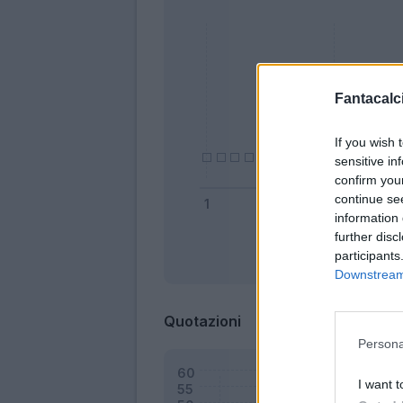
Fantacalci
If you wish 
sensitive in
confirm you
continue se
information 
further disc
participants
Bonus
Downstream 
Quotazioni
Persona
I want t