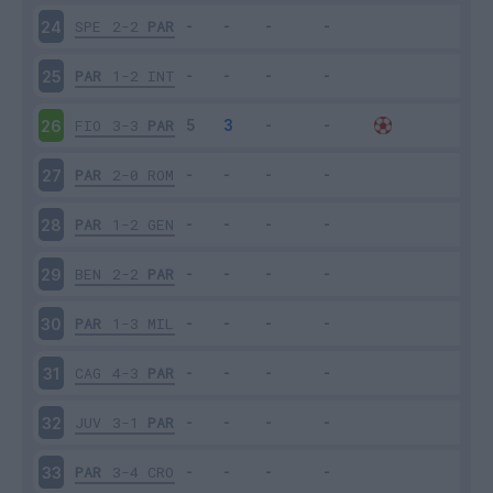
SPE
2-2
PAR
24
PAR
1-2
INT
25
FIO
3-3
PAR
26
PAR
2-0
ROM
27
PAR
1-2
GEN
28
BEN
2-2
PAR
29
PAR
1-3
MIL
30
CAG
4-3
PAR
31
JUV
3-1
PAR
32
PAR
3-4
CRO
33