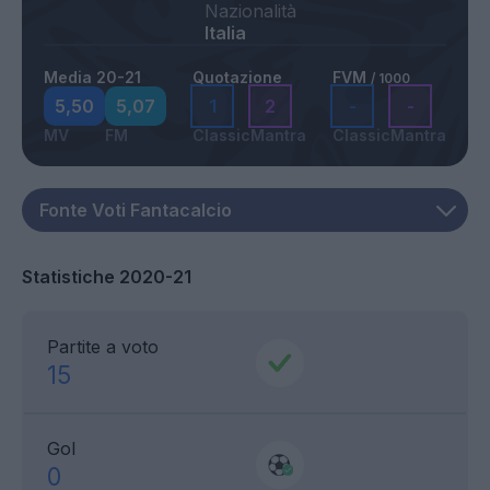
Nazionalità
Italia
Media 20-21
Quotazione
FVM
/ 1000
5,50
5,07
1
2
-
-
MV
FM
Classic
Mantra
Classic
Mantra
Statistiche 2020-21
Partite a voto
15
Gol
0