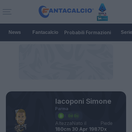
Probabili Formazioni
News
Fantacalcio
Seri
Iacoponi Simone
Parma
Altezza
Nato il
Piede
180cm
30 Apr 1987
Dx