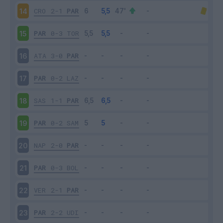
CRO
2-1
PAR
14
PAR
0-3
TOR
15
ATA
3-0
PAR
16
PAR
0-2
LAZ
17
SAS
1-1
PAR
18
PAR
0-2
SAM
19
NAP
2-0
PAR
20
PAR
0-3
BOL
21
VER
2-1
PAR
22
PAR
2-2
UDI
23