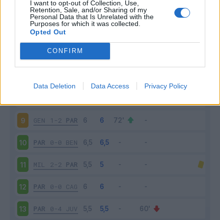
I want to opt-out of Collection, Use,
UDI
3-2
PAR
4
Retention, Sale, and/or Sharing of my
Personal Data that Is Unrelated with the
Purposes for which it was collected.
PAR
2-2
SPE
5
Opted Out
CONFIRM
INT
2-2
PAR
6
PAR
0-0
FIO
7
Data Deletion
Data Access
Privacy Policy
ROM
3-0
PAR
8
GEN
1-2
PAR
9
PAR
0-0
BEN
10
MIL
2-2
PAR
11
PAR
0-0
CAG
12
PAR
0-4
JUV
13