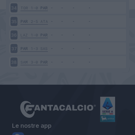
TOR
1-0
PAR
34
PAR
2-5
ATA
35
LAZ
1-0
PAR
36
PAR
1-3
SAS
37
SAM
3-0
PAR
38
Le nostre app