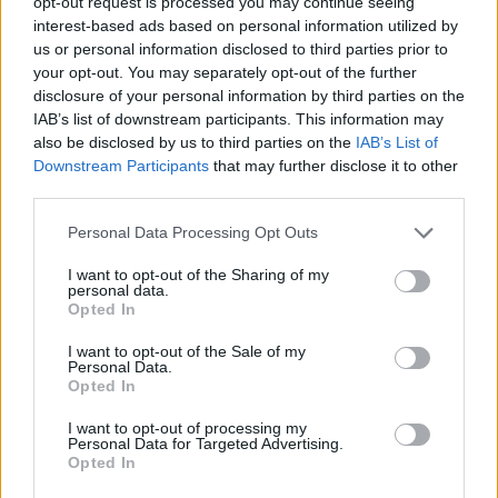
opt-out request is processed you may continue seeing
interest-based ads based on personal information utilized by
Infortunato
0 - 0
%
us or personal information disclosed to third parties prior to
Inutilizzato
22 - 57
%
your opt-out. You may separately opt-out of the further
disclosure of your personal information by third parties on the
IAB’s list of downstream participants. This information may
also be disclosed by us to third parties on the
IAB’s List of
Downstream Participants
that may further disclose it to other
third parties.
Personal Data Processing Opt Outs
Scarica riepilogo
Scarica
stagionale
I want to opt-out of the Sharing of my
personal data.
Opted In
Giornata
Voto
FV
Entrato
Uscito
Bonus/Malus
I want to opt-out of the Sale of my
Personal Data.
PAR
0-2
NAP
1
Opted In
BOL
4-1
PAR
2
I want to opt-out of processing my
Personal Data for Targeted Advertising.
Opted In
PAR
1-0
VER
3