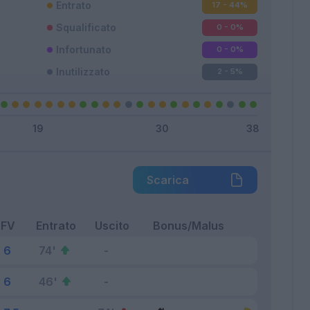
Entrato
17 - 44
%
Squalificato
0 - 0
%
Infortunato
0 - 0
%
Inutilizzato
2 - 5
%
Scarica
FV
Entrato
Uscito
Bonus/Malus