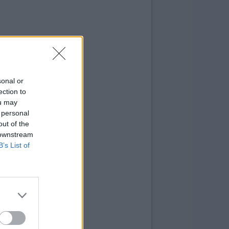
sonal or
ection to
ou may
 personal
out of the
 downstream
B’s List of