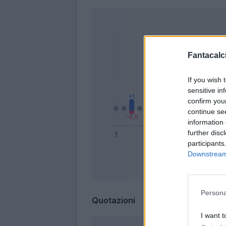
Fantacalci
If you wish 
sensitive in
confirm you
continue se
information 
further disc
participants
Downstream 
Bonus
Persona
Quotazioni
I want t