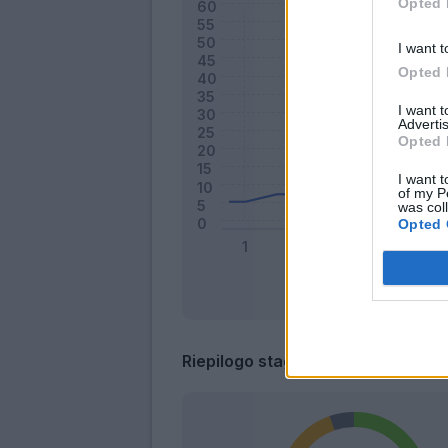
Opted 
I want t
Opted 
I want 
Advertis
Opted 
I want t
of my P
was col
Opted 
Riepilogo stagione