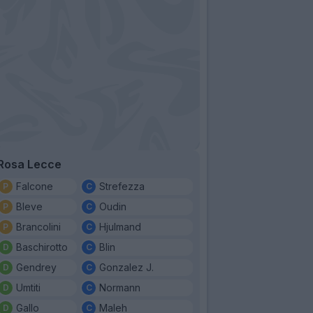
Rosa Lecce
Falcone
Strefezza
Bleve
Oudin
Brancolini
Hjulmand
Baschirotto
Blin
Gendrey
Gonzalez J.
Umtiti
Normann
Gallo
Maleh