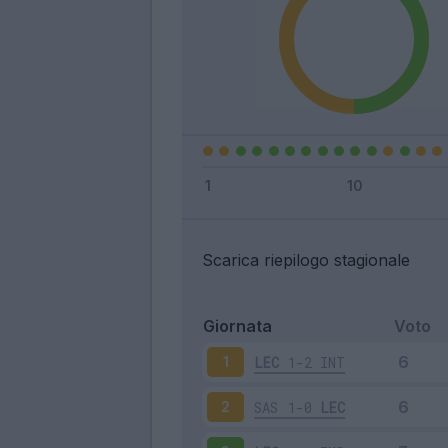
Scarica riepilogo stagionale
Giornata
Voto
LEC
1-2
INT
1
SAS
1-0
LEC
2