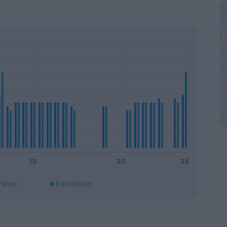
Voto
FantaVoto