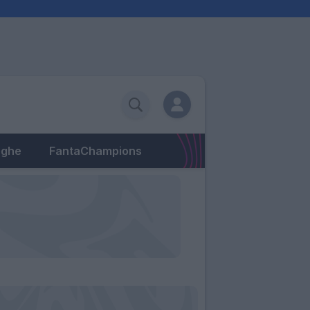
eghe
FantaChampions