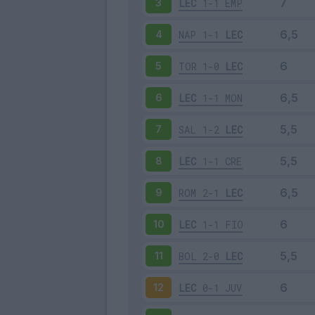
LEC
1-1
EMP
3
NAP
1-1
LEC
4
TOR
1-0
LEC
5
LEC
1-1
MON
6
SAL
1-2
LEC
7
LEC
1-1
CRE
8
ROM
2-1
LEC
9
LEC
1-1
FIO
10
BOL
2-0
LEC
11
LEC
0-1
JUV
12