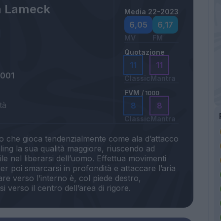
a Lameck
Media 22-2023
6,05
6,17
MV
FM
Quotazione
11
11
2001
Classic
Mantra
FVM
/ 1000
tà
8
8
Classic
Mantra
so che gioca tendenzialmente come ala d’attacco
bling la sua qualità maggiore, riuscendo ad
ile nel liberarsi dell’uomo. Effettua movimenti
er poi smarcarsi in profondità e attaccare l’aria
are verso l’interno è, col piede destro,