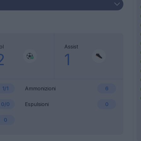
ol
Assist
2
1
1/1
Ammonizioni
6
0/0
Espulsioni
0
0