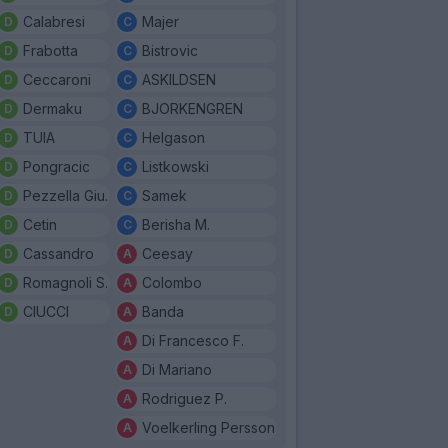
Calabresi
Majer
Frabotta
Bistrovic
Ceccaroni
ASKILDSEN
Dermaku
BJORKENGREN
TUIA
Helgason
Pongracic
Listkowski
Pezzella Giu.
Samek
Cetin
Berisha M.
Cassandro
Ceesay
Romagnoli S.
Colombo
CIUCCI
Banda
Di Francesco F.
Di Mariano
Rodriguez P.
Voelkerling Persson