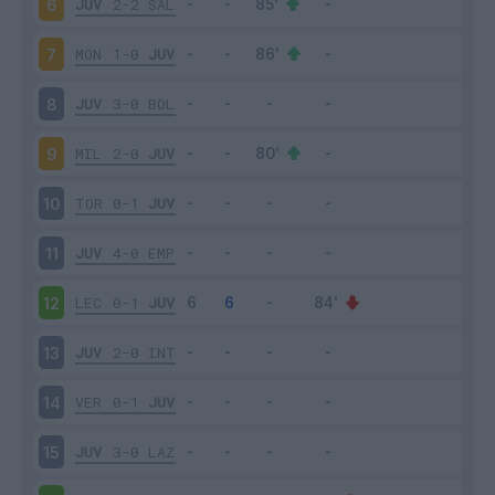
JUV
2-2
SAL
6
MON
1-0
JUV
7
JUV
3-0
BOL
8
MIL
2-0
JUV
9
TOR
0-1
JUV
10
JUV
4-0
EMP
11
LEC
0-1
JUV
12
JUV
2-0
INT
13
VER
0-1
JUV
14
JUV
3-0
LAZ
15