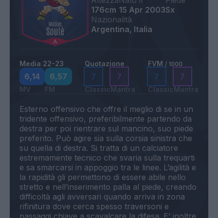
Altezza
Nato il
Piede
176cm
15 Apr 2003
Sx
Nazionalità
Argentina, Italia
Media 22-23
Quotazione
FVM
/ 1000
6,14
6,57
7
7
7
7
MV
FM
Classic
Mantra
Classic
Mantra
Esterno offensivo che offre il meglio di se in un
tridente offensivo, preferibilmente partendo da
destra per poi rientrare sul mancino, suo piede
preferito. Può agire sia sulla corsia sinistra che
su quella di destra. Si tratta di un calciatore
estremamente tecnico che svaria sulla trequarti
e sa smarcarsi in appoggio tra le linee. L’agilità e
la rapidità gli permettono di essere abile nello
stretto e nell’inserimento palla al piede, creando
difficoltà agli avversari quando arriva in zona
rifinitura dove cerca spesso traversoni e
passaggi chiave a scavalcare la difesa. E’ inoltre