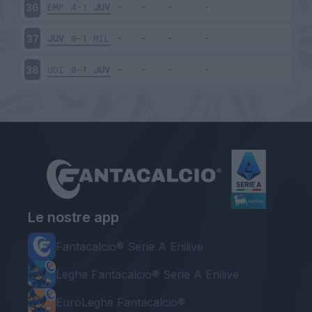
EMP
4-1
JUV
36
JUV
0-1
MIL
37
UDI
0-1
JUV
38
Le nostre app
Fantacalcio® Serie A Enilive
Leghe Fantacalcio® Serie A Enilive
EuroLeghe Fantacalcio®