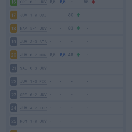
CRE
0-1
JUV
16
JUV
1-0
UDI
17
NAP
5-1
JUV
18
JUV
3-3
ATA
19
JUV
0-2
MON
20
SAL
0-3
JUV
21
JUV
1-0
FIO
22
SPE
0-2
JUV
23
JUV
4-2
TOR
24
ROM
1-0
JUV
25