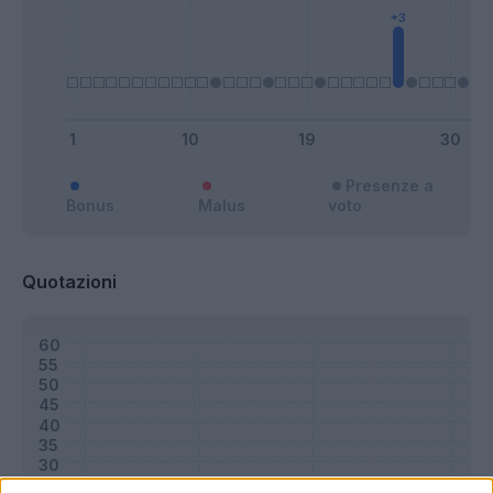
Presenze a
Bonus
Malus
voto
Quotazioni