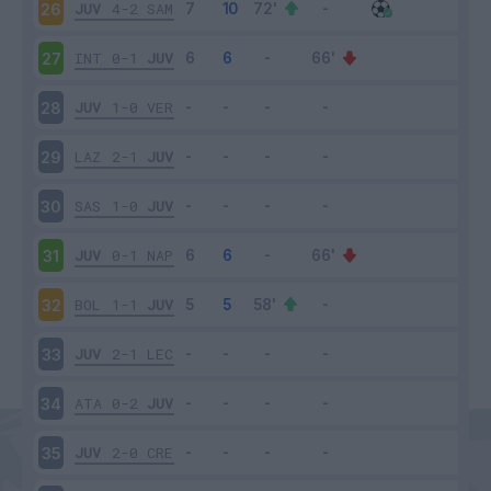
JUV
4-2
SAM
26
INT
0-1
JUV
27
JUV
1-0
VER
28
LAZ
2-1
JUV
29
SAS
1-0
JUV
30
JUV
0-1
NAP
31
BOL
1-1
JUV
32
JUV
2-1
LEC
33
ATA
0-2
JUV
34
JUV
2-0
CRE
35