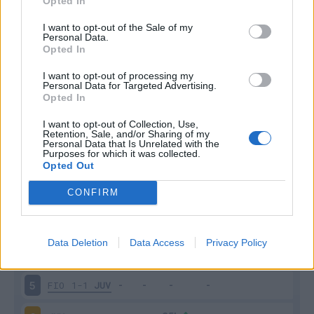
Opted In
I want to opt-out of the Sale of my
Personal Data.
Opted In
I want to opt-out of processing my
Scarica riepilogo
Personal Data for Targeted Advertising.
Scarica
stagionale
Opted In
I want to opt-out of Collection, Use,
Retention, Sale, and/or Sharing of my
Giornata
Voto
FV
Entrato
Uscito
Bonus/Malus
Personal Data that Is Unrelated with the
Purposes for which it was collected.
JUV
3-0
SAS
1
Opted Out
SAM
0-0
JUV
2
CONFIRM
JUV
1-1
ROM
3
Data Deletion
Data Access
Privacy Policy
JUV
2-0
SPE
4
FIO
1-1
JUV
5