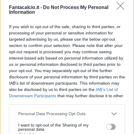
Fantacalcio.it -
Do Not Process My Personal
Information
If you wish to opt-out of the sale, sharing to third parties, or
processing of your personal or sensitive information for
targeted advertising by us, please use the below opt-out
Classic
Mantra
section to confirm your selection. Please note that after your
opt-out request is processed you may continue seeing
interest-based ads based on personal information utilized by
us or personal information disclosed to third parties prior to
Riepilogo stagione
your opt-out. You may separately opt-out of the further
disclosure of your personal information by third parties on the
Titolare
4 - 10
%
IAB’s list of downstream participants. This information may
also be disclosed by us to third parties on the
IAB’s List of
Entrato
9 - 23
%
Downstream Participants
that may further disclose it to other
Squalificato
0 - 0
%
third parties.
Infortunato
0 - 0
%
Personal Data Processing Opt Outs
Inutilizzato
25 - 65
%
I want to opt-out of the Sharing of my
personal data.