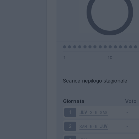
Scarica riepilogo stagionale
Giornata
Voto
JUV
3-0
SAS
1
SAM
0-0
JUV
2