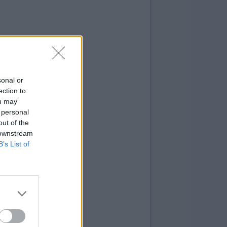
sonal or
ection to
ou may
 personal
out of the
 downstream
B’s List of