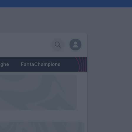
eghe
FantaChampions