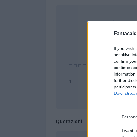
Fantacalci
If you wish 
sensitive in
confirm you
continue se
information 
further disc
participants
Downstream 
Bonus
Persona
Quotazioni
I want t