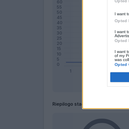
Opted 
I want t
Opted 
I want 
Advertis
Opted 
I want t
of my P
was col
Opted 
Riepilogo stagione