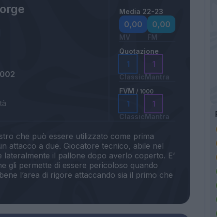
Jorge
Media 22-23
0,00
0,00
MV
FM
Quotazione
1
1
2002
Classic
Mantra
FVM
/ 1000
tà
1
1
Classic
Mantra
estro che può essere utilizzato come prima
un attacco a due. Giocatore tecnico, abile nel
e lateralmente il pallone dopo averlo coperto. E’
he gli permette di essere pericoloso quando
bene l’area di rigore attaccando sia il primo che