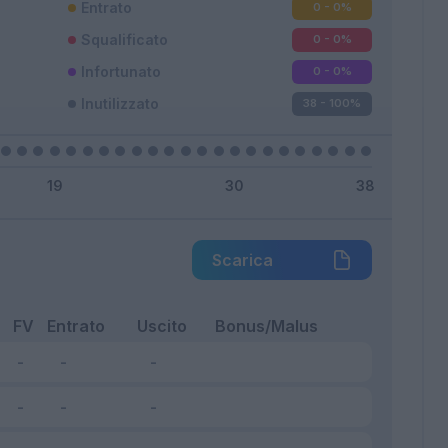
Entrato
0 - 0
%
Squalificato
0 - 0
%
Infortunato
0 - 0
%
Inutilizzato
38 - 100
%
Scarica
FV
Entrato
Uscito
Bonus/Malus