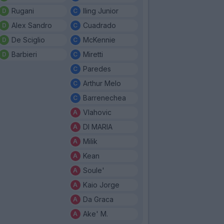
Rugani
Iling Junior
Alex Sandro
Cuadrado
De Sciglio
McKennie
Barbieri
Miretti
Paredes
Arthur Melo
Barrenechea
Vlahovic
DI MARIA
Milik
Kean
Soule'
Kaio Jorge
Da Graca
Ake' M.