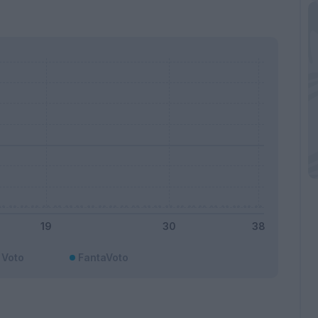
Voto
FantaVoto