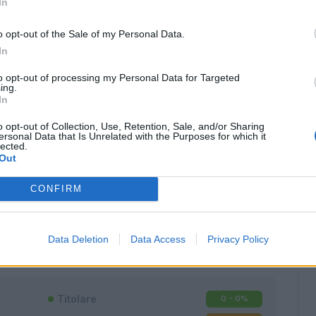
In
o opt-out of the Sale of my Personal Data.
In
to opt-out of processing my Personal Data for Targeted
ing.
In
o opt-out of Collection, Use, Retention, Sale, and/or Sharing
ersonal Data that Is Unrelated with the Purposes for which it
lected.
Out
CONFIRM
Classic
Mantra
Data Deletion
Data Access
Privacy Policy
Titolare
0 - 0
%