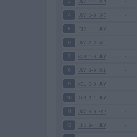
JUV
1-1
ROM
3
JUV
2-0
SPE
4
FIO
1-1
JUV
5
JUV
2-2
SAL
6
MON
1-0
JUV
7
JUV
3-0
BOL
8
MIL
2-0
JUV
9
TOR
0-1
JUV
10
JUV
4-0
EMP
11
LEC
0-1
JUV
12