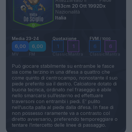
Altezza
Nato il
Piede
183cm
20 Ott 1992
Dx
Nazionalità
Italia
Media 23-24
Quotazione
FVM
/ 1000
6,00
6,00
1
1
6
6
MV
FM
Classic
Mantra
Classic
Mantra
Può giocare stabilmente su entrambe le fasce
sia come terzino in una difesa a quattro che
come quinto di centrocampo, nonostante il suo
piede preferito sia il destro. Calciatore dotato di
buona tecnica, ordinato nel fraseggio e abile
nello smarcarsi sull’esterno ed effettuare
traversoni con entrambi i piedi. E’ pulito
nell’uscita palla al piede dalla difesa. In fase di
non possesso raramente va a contrasto col
diretto avversario, preferendo temporeggiare o