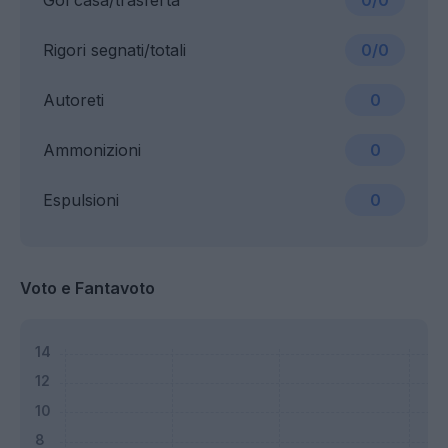
Gol casa/trasferta
0/0
Rigori segnati/totali
0/0
Autoreti
0
Ammonizioni
0
Espulsioni
0
Voto e Fantavoto