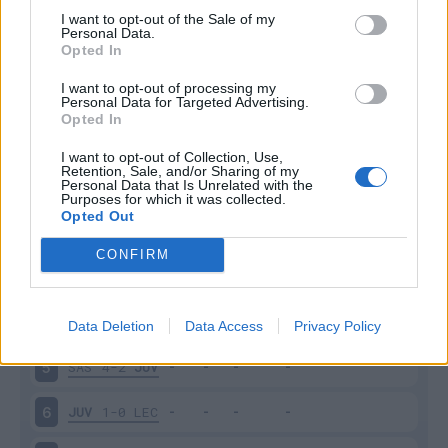
I want to opt-out of the Sale of my
Personal Data.
Opted In
Scarica riepilogo
Scarica
I want to opt-out of processing my
stagionale
Personal Data for Targeted Advertising.
Opted In
Giornata
Voto
FV
Entrato
Uscito
Bonus/Malus
I want to opt-out of Collection, Use,
Retention, Sale, and/or Sharing of my
Personal Data that Is Unrelated with the
UDI
0-3
JUV
1
Purposes for which it was collected.
Opted Out
JUV
1-1
BOL
2
CONFIRM
EMP
0-2
JUV
3
JUV
3-1
LAZ
4
Data Deletion
Data Access
Privacy Policy
SAS
4-2
JUV
5
JUV
1-0
LEC
6