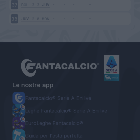
BOL
3-3
JUV
37
JUV
2-0
MON
38
Le nostre app
Fantacalcio® Serie A Enilive
Leghe Fantacalcio® Serie A Enilive
EuroLeghe Fantacalcio®
Guida per l'asta perfetta