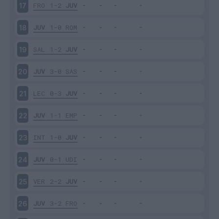
FRO
1-2
JUV
17
JUV
1-0
ROM
18
SAL
1-2
JUV
19
JUV
3-0
SAS
20
LEC
0-3
JUV
21
JUV
1-1
EMP
22
INT
1-0
JUV
23
JUV
0-1
UDI
24
VER
2-2
JUV
25
JUV
3-2
FRO
26