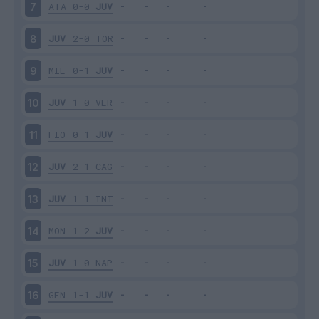
ATA
0-0
JUV
7
JUV
2-0
TOR
8
MIL
0-1
JUV
9
JUV
1-0
VER
10
FIO
0-1
JUV
11
JUV
2-1
CAG
12
JUV
1-1
INT
13
MON
1-2
JUV
14
JUV
1-0
NAP
15
GEN
1-1
JUV
16