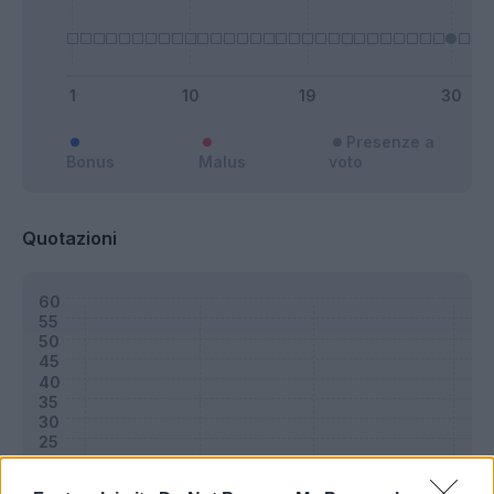
Presenze a
Bonus
Malus
voto
Quotazioni