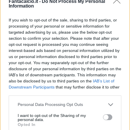
Fantacalcio.it -
Do Not Process My Personal
Information
If you wish to opt-out of the sale, sharing to third parties, or
processing of your personal or sensitive information for
Classic
Mantra
targeted advertising by us, please use the below opt-out
section to confirm your selection. Please note that after your
opt-out request is processed you may continue seeing
interest-based ads based on personal information utilized by
Riepilogo stagione
us or personal information disclosed to third parties prior to
your opt-out. You may separately opt-out of the further
Titolare
1 - 2
%
disclosure of your personal information by third parties on the
IAB’s list of downstream participants. This information may
Entrato
0 - 0
%
also be disclosed by us to third parties on the
IAB’s List of
Squalificato
0 - 0
%
Downstream Participants
that may further disclose it to other
third parties.
Infortunato
0 - 0
%
Personal Data Processing Opt Outs
Inutilizzato
37 - 97
%
I want to opt-out of the Sharing of my
personal data.
Opted In