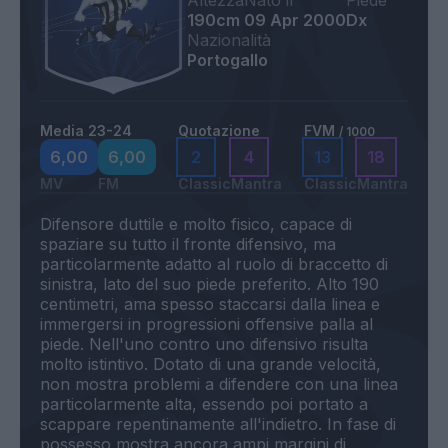
Altezza
Nato il
Piede
190cm
09 Apr 2000
Dx
Nazionalità
Portogallo
Media 23-24
Quotazione
FVM
/ 1000
6,00
6,00
2
4
13
18
MV
FM
Classic
Mantra
Classic
Mantra
Difensore duttile e molto fisico, capace di
spaziare su tutto il fronte difensivo, ma
particolarmente adatto al ruolo di braccetto di
sinistra, lato del suo piede preferito. Alto 190
centimetri, ama spesso staccarsi dalla linea e
immergersi in progressioni offensive palla al
piede. Nell'uno contro uno difensivo risulta
molto istintivo. Dotato di una grande velocità,
non mostra problemi a difendere con una linea
particolarmente alta, essendo poi portato a
scappare repentinamente all'indietro. In fase di
possesso mostra ancora ampi margini di