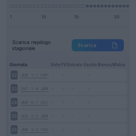
Scarica riepilogo
Scarica
stagionale
Giornata
Voto
FV
Entrato
Uscito
Bonus/Malus
JUV
1-1
EMP
22
INT
1-0
JUV
23
JUV
0-1
UDI
24
VER
2-2
JUV
25
JUV
3-2
FRO
26