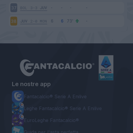
BOL
3-3
JUV
37
JUV
2-0
MON
38
Le nostre app
Fantacalcio® Serie A Enilive
Leghe Fantacalcio® Serie A Enilive
EuroLeghe Fantacalcio®
Guida per l'asta perfetta