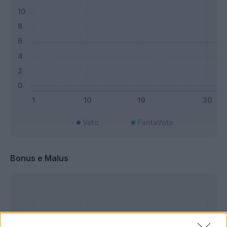
Voto
FantaVoto
Bonus e Malus