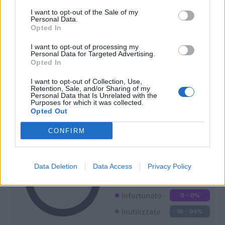
I want to opt-out of the Sale of my
Personal Data.
Opted In
I want to opt-out of processing my
Personal Data for Targeted Advertising.
Opted In
I want to opt-out of Collection, Use,
Classic
Mantra
Retention, Sale, and/or Sharing of my
Personal Data that Is Unrelated with the
Purposes for which it was collected.
Opted Out
Riepilogo stagione
CONFIRM
Titolare
0 - 0
%
Entrato
1 - 5
%
Data Deletion
Data Access
Privacy Policy
Squalificato
0 - 0
%
Infortunato
0 - 0
%
Inutilizzato
16 - 94
%