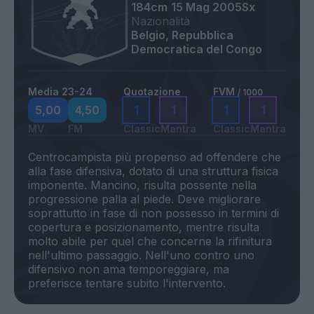
184cm
15 Mag 2005
Sx
Nazionalità
Belgio, Repubblica
Democratica del Congo
Media 23-24
Quotazione
FVM
/ 1000
5,00
4,50
1
1
1
1
MV
FM
Classic
Mantra
Classic
Mantra
Centrocampista più propenso ad offendere che
alla fase difensiva, dotato di una struttura fisica
imponente. Mancino, risulta possente nella
progressione palla al piede. Deve migliorare
soprattutto in fase di non possesso in termini di
copertura e posizionamento, mentre risulta
molto abile per quel che concerne la rifinitura
nell'ultimo passaggio. Nell'uno contro uno
difensivo non ama temporeggiare, ma