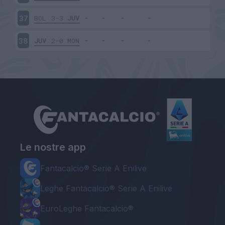
BOL
3-3
JUV
37
JUV
2-0
MON
38
Le nostre app
Fantacalcio® Serie A Enilive
Leghe Fantacalcio® Serie A Enilive
EuroLeghe Fantacalcio®