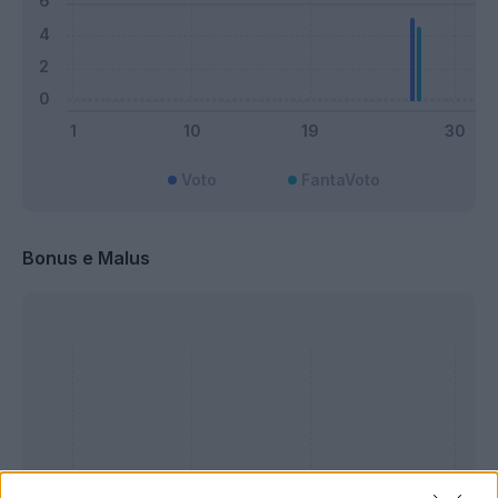
Voto
FantaVoto
Bonus e Malus