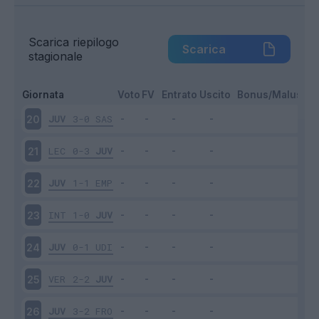
Scarica riepilogo
Scarica
stagionale
Giornata
Voto
FV
Entrato
Uscito
Bonus/Malus
JUV
3-0
SAS
20
LEC
0-3
JUV
21
JUV
1-1
EMP
22
INT
1-0
JUV
23
JUV
0-1
UDI
24
VER
2-2
JUV
25
JUV
3-2
FRO
26