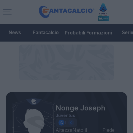
Probabili Formazioni
News
Fantacalcio
Seri
Nonge Joseph
Juventus
Altezza
Nato il
Piede