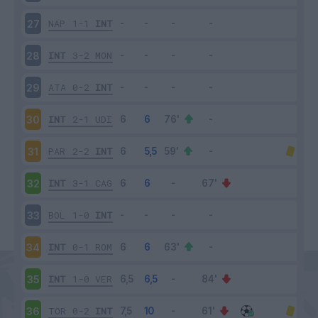
NAP
1-1
INT
27
INT
3-2
MON
28
ATA
0-2
INT
29
INT
2-1
UDI
30
PAR
2-2
INT
31
INT
3-1
CAG
32
BOL
1-0
INT
33
INT
0-1
ROM
34
INT
1-0
VER
35
TOR
0-2
INT
36