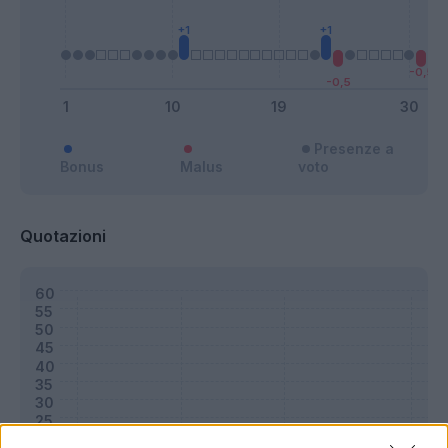
Presenze a
Bonus
Malus
voto
Quotazioni