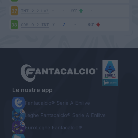
INT
2-2
LAZ
37
COM
0-2
INT
38
Le nostre app
Fantacalcio® Serie A Enilive
Leghe Fantacalcio® Serie A Enilive
EuroLeghe Fantacalcio®