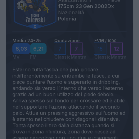
Altezza
Nato il
Piede
175cm
23 Gen 2002
Dx
Nazionalità
Polonia
Media 24-25
Quotazione
FVM
/ 1000
6,03
6,21
7
7
15
12
MV
FM
Classic
Mantra
Classic
Mantra
Esterno tutta fascia che può giocare
indifferentemente su entrambe le fasce, a cui
piace puntare l’uomo e superarlo in dribbling,
andando sia verso l’interno che verso l’esterno
grazie ad un buon utilizzo del piede debole.
Arriva spesso sul fondo per crossare ed è abile
nel supportare l’azione attaccando il secondo
palo. Attua un pressing aggressivo sull’uomo ed
è attento nel chiudere con diagonali difensive.
Tenta spesso il tiro dalla distanza quando si
trova in zona rifinitura, zona dove riesce ad