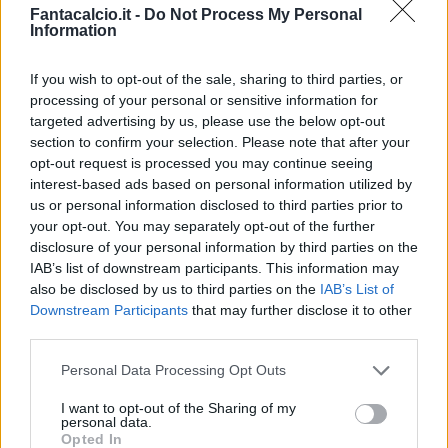
Fantacalcio.it -
Do Not Process My Personal
Information
If you wish to opt-out of the sale, sharing to third parties, or
processing of your personal or sensitive information for
targeted advertising by us, please use the below opt-out
Classic
Mantra
section to confirm your selection. Please note that after your
opt-out request is processed you may continue seeing
interest-based ads based on personal information utilized by
Riepilogo stagione
us or personal information disclosed to third parties prior to
your opt-out. You may separately opt-out of the further
disclosure of your personal information by third parties on the
Titolare
8 - 21
%
IAB’s list of downstream participants. This information may
Entrato
15 - 39
%
also be disclosed by us to third parties on the
IAB’s List of
Downstream Participants
that may further disclose it to other
Squalificato
0 - 0
%
third parties.
Infortunato
0 - 0
%
Personal Data Processing Opt Outs
Inutilizzato
15 - 39
%
I want to opt-out of the Sharing of my
personal data.
Opted In