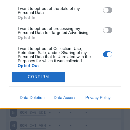
I want to opt-out of the Sale of my
Personal Data.
Opted In
Scarica riepilogo
I want to opt-out of processing my
Scarica
Personal Data for Targeted Advertising.
stagionale
Opted In
I want to opt-out of Collection, Use,
Giornata
Voto
FV
Entrato
Uscito
Bonus/Malus
Retention, Sale, and/or Sharing of my
Personal Data that Is Unrelated with the
CAG
0-0
ROM
1
Purposes for which it was collected.
Opted Out
ROM
1-2
EMP
2
CONFIRM
JUV
0-0
ROM
3
Data Deletion
Data Access
Privacy Policy
GEN
1-1
ROM
4
ROM
3-0
UDI
5
ROM
2-1
VEN
6