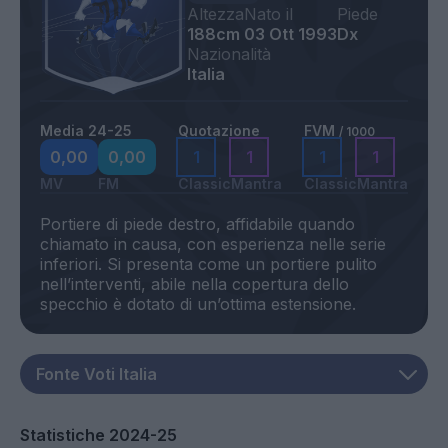
Altezza
Nato il
Piede
188cm
03 Ott 1993
Dx
Nazionalità
Italia
Media 24-25
Quotazione
FVM
/ 1000
0,00
0,00
1
1
1
1
MV
FM
Classic
Mantra
Classic
Mantra
Portiere di piede destro, affidabile quando
chiamato in causa, con esperienza nelle serie
inferiori. Si presenta come un portiere pulito
nell’interventi, abile nella copertura dello
Statistiche 2024-25