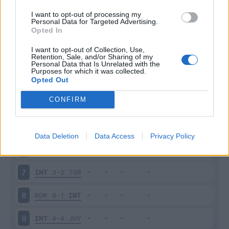
I want to opt-out of processing my
Giornata
Voto
FV
Entrato
Uscito
Bonus/Malus
Personal Data for Targeted Advertising.
Opted In
GEN
2-2
INT
1
I want to opt-out of Collection, Use,
Retention, Sale, and/or Sharing of my
INT
2-0
LEC
2
Personal Data that Is Unrelated with the
Purposes for which it was collected.
Opted Out
INT
4-0
ATA
3
CONFIRM
MON
1-1
INT
4
INT
1-2
MIL
5
Data Deletion
Data Access
Privacy Policy
UDI
2-3
INT
6
INT
3-2
TOR
7
ROM
0-1
INT
8
INT
4-4
JUV
9