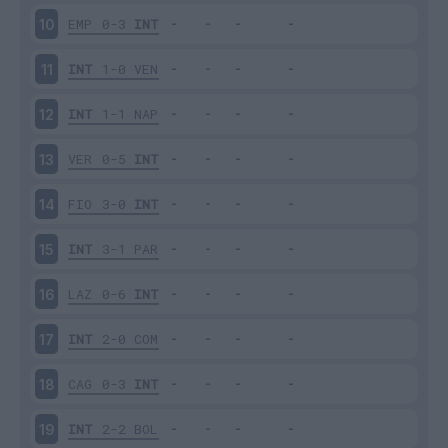
EMP
0-3
INT
10
INT
1-0
VEN
11
INT
1-1
NAP
12
VER
0-5
INT
13
FIO
3-0
INT
14
INT
3-1
PAR
15
LAZ
0-6
INT
16
INT
2-0
COM
17
CAG
0-3
INT
18
INT
2-2
BOL
19