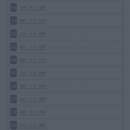
VEN
0-1
INT
20
INT
3-1
EMP
21
LEC
0-4
INT
22
MIL
1-1
INT
23
INT
2-1
FIO
24
JUV
1-0
INT
25
INT
1-0
GEN
26
NAP
1-1
INT
27
INT
3-2
MON
28
ATA
0-2
INT
29