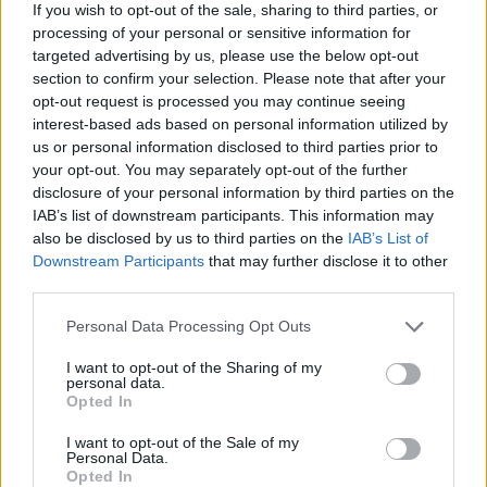
If you wish to opt-out of the sale, sharing to third parties, or
processing of your personal or sensitive information for
targeted advertising by us, please use the below opt-out
Riepilogo stagione
section to confirm your selection. Please note that after your
opt-out request is processed you may continue seeing
Titolare
interest-based ads based on personal information utilized by
0 - 0
%
us or personal information disclosed to third parties prior to
Entrato
0 - 0
%
your opt-out. You may separately opt-out of the further
disclosure of your personal information by third parties on the
Squalificato
0 - 0
%
IAB’s list of downstream participants. This information may
Infortunato
0 - 0
%
also be disclosed by us to third parties on the
IAB’s List of
Downstream Participants
that may further disclose it to other
Inutilizzato
38 - 100
%
third parties.
Personal Data Processing Opt Outs
I want to opt-out of the Sharing of my
personal data.
Opted In
Scarica riepilogo
I want to opt-out of the Sale of my
Scarica
Personal Data.
stagionale
Opted In