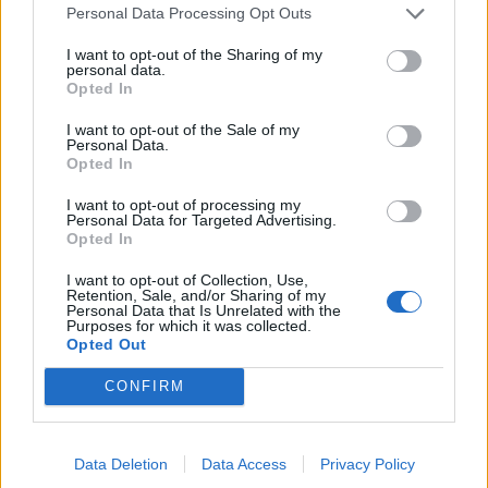
Personal Data Processing Opt Outs
Entrato
5 - 13
%
Squalificato
I want to opt-out of the Sharing of my
0 - 0
%
personal data.
Opted In
Infortunato
0 - 0
%
Inutilizzato
15 - 39
%
I want to opt-out of the Sale of my
Personal Data.
Opted In
I want to opt-out of processing my
Personal Data for Targeted Advertising.
Opted In
I want to opt-out of Collection, Use,
Retention, Sale, and/or Sharing of my
Scarica riepilogo
Personal Data that Is Unrelated with the
Scarica
stagionale
Purposes for which it was collected.
Opted Out
Giornata
Voto
FV
Entrato
Uscito
Bonus/Malus
CONFIRM
GEN
2-2
INT
1
Data Deletion
Data Access
Privacy Policy
INT
2-0
LEC
2