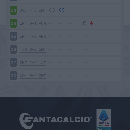
BOL
1-0
INT
33
INT
0-1
ROM
34
INT
1-0
VER
35
TOR
0-2
INT
36
INT
2-2
LAZ
37
COM
0-2
INT
38