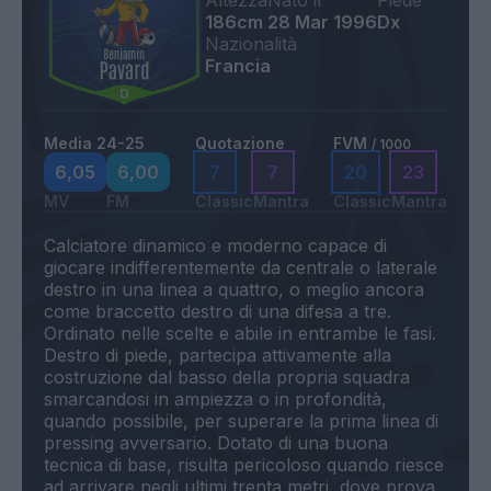
Altezza
Nato il
Piede
186cm
28 Mar 1996
Dx
Nazionalità
Francia
Media 24-25
Quotazione
FVM
/ 1000
6,05
6,00
7
7
20
23
MV
FM
Classic
Mantra
Classic
Mantra
Calciatore dinamico e moderno capace di
giocare indifferentemente da centrale o laterale
destro in una linea a quattro, o meglio ancora
come braccetto destro di una difesa a tre.
Ordinato nelle scelte e abile in entrambe le fasi.
Destro di piede, partecipa attivamente alla
costruzione dal basso della propria squadra
smarcandosi in ampiezza o in profondità,
quando possibile, per superare la prima linea di
pressing avversario. Dotato di una buona
tecnica di base, risulta pericoloso quando riesce
ad arrivare negli ultimi trenta metri, dove prova