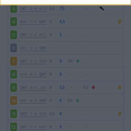
INT
4-0
ATA
3
MON
1-1
INT
4
INT
1-2
MIL
5
UDI
2-3
INT
6
INT
3-2
TOR
7
ROM
0-1
INT
8
INT
4-4
JUV
9
EMP
0-3
INT
10
INT
1-0
VEN
11
INT
1-1
NAP
12