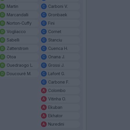
Martin
Carboni V.
Marcandalli
Gronbaek
Norton-Cuffy
Fini
Vogliacco
Cornet
Sabelli
Stanciu
Zatterstrom
Cuenca H.
Otoa
Onana J.
Ouedraogo L.
Grossi J.
Doucouré M.
Lafont G.
Carbone F.
Colombo
Vitinha O.
Ekuban
Ekhator
Nuredini