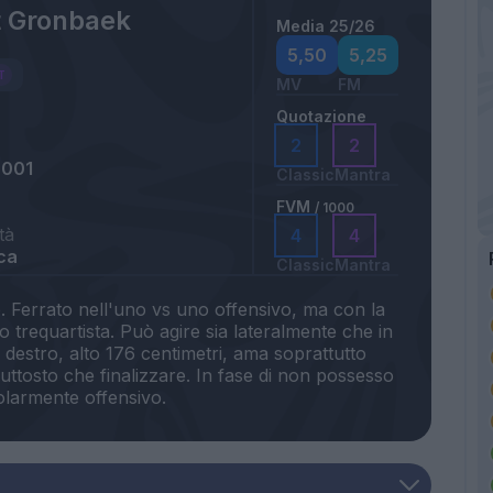
t Gronbaek
Media 25/26
5,50
5,25
MV
FM
Quotazione
2
2
2001
Classic
Mantra
FVM
/ 1000
tà
4
4
ca
Classic
Mantra
. Ferrato nell'uno vs uno offensivo, ma con la
co trequartista. Può agire sia lateralmente che in
e destro, alto 176 centimetri, ama soprattutto
iuttosto che finalizzare. In fase di non possesso