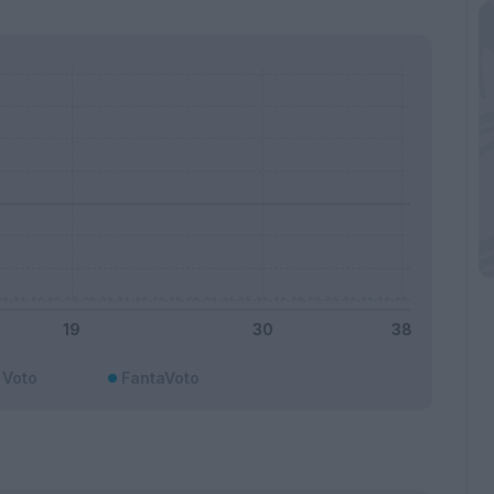
Voto
FantaVoto