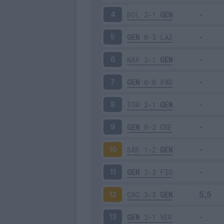
BOL
2-1
GEN
4
GEN
0-3
LAZ
5
NAP
2-1
GEN
6
GEN
0-0
PAR
7
TOR
2-1
GEN
8
GEN
0-2
CRE
9
SAS
1-2
GEN
10
GEN
2-2
FIO
11
CAG
3-3
GEN
12
GEN
2-1
VER
13