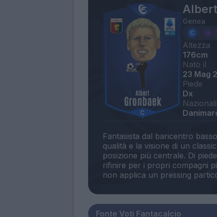
Alber
Genoa
Altezza
176cm
Nato il
23 Mag 
Piede
Dx
Nazionali
Danimar
Fantasista dal baricentro basso
qualità e la visione di un classi
posizione più centrale. Di pied
rifinire per i propri compagni p