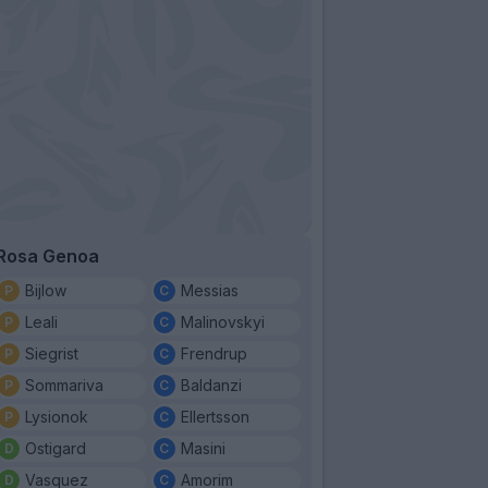
Rosa Genoa
Bijlow
Messias
Leali
Malinovskyi
Siegrist
Frendrup
Sommariva
Baldanzi
Lysionok
Ellertsson
Ostigard
Masini
Vasquez
Amorim