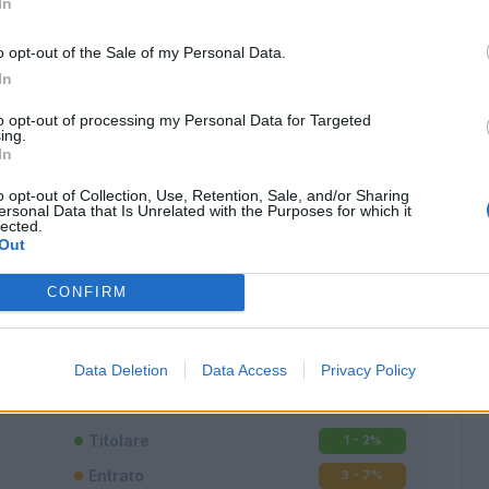
In
o opt-out of the Sale of my Personal Data.
In
to opt-out of processing my Personal Data for Targeted
ing.
In
o opt-out of Collection, Use, Retention, Sale, and/or Sharing
ersonal Data that Is Unrelated with the Purposes for which it
lected.
Out
CONFIRM
Classic
Mantra
Data Deletion
Data Access
Privacy Policy
Titolare
1 - 2
%
Entrato
3 - 7
%