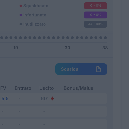
Squalificato
0 - 0
%
Infortunato
0 - 0
%
Inutilizzato
34 - 89
%
Scarica
FV
Entrato
Uscito
Bonus/Malus