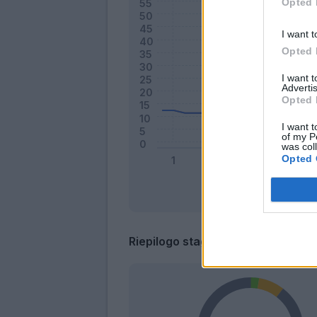
Opted 
I want t
Opted 
I want 
Advertis
Opted 
I want t
of my P
was col
Opted 
Riepilogo stagione