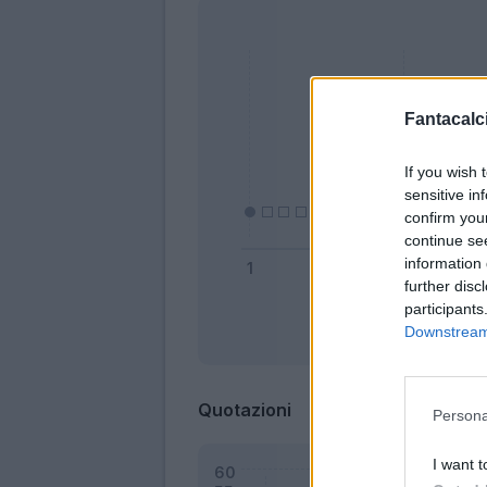
Fantacalci
If you wish 
sensitive in
confirm you
continue se
information 
further disc
participants
Downstream 
Bonus
Quotazioni
Persona
I want t