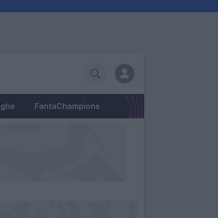
eghe
FantaChampions