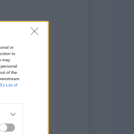
sonal or
ection to
ou may
 personal
out of the
 downstream
B’s List of