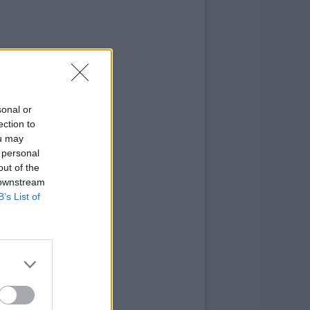
sonal or
ection to
ou may
 personal
out of the
 downstream
B’s List of