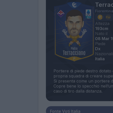
Terrac
Fiorentin
Altezza
193cm
Nato il
08 Mar 
Piede
Dx
Nazionali
Italia
Portiere di piede destro dotato
propria squadra di creare super
Si presenta come un portiere do
Copre bene lo specchio nell’un