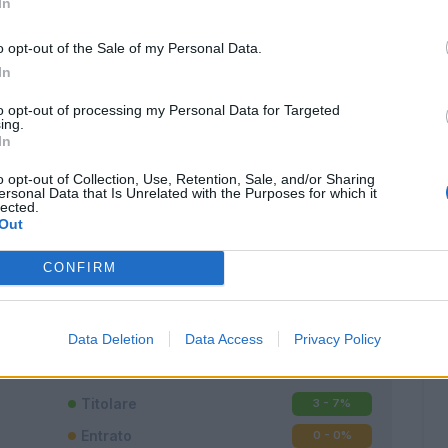
In
o opt-out of the Sale of my Personal Data.
In
to opt-out of processing my Personal Data for Targeted
ing.
In
o opt-out of Collection, Use, Retention, Sale, and/or Sharing
ersonal Data that Is Unrelated with the Purposes for which it
lected.
Out
CONFIRM
Classic
Mantra
Data Deletion
Data Access
Privacy Policy
Titolare
3 - 7
%
Entrato
0 - 0
%