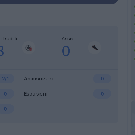
l subiti
Assist
3
0
2/1
Ammonizioni
0
0
Espulsioni
0
0