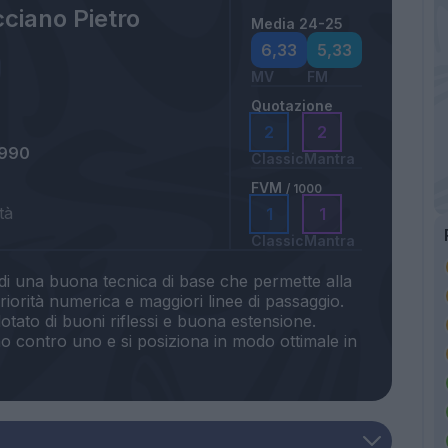
ciano Pietro
Media 24-25
a
6,33
5,33
MV
FM
Quotazione
2
2
1990
Classic
Mantra
FVM
/ 1000
tà
1
1
Classic
Mantra
 di una buona tecnica di base che permette alla
iorità numerica e maggiori linee di passaggio.
tato di buoni riflessi e buona estensione.
o contro uno e si posiziona in modo ottimale in