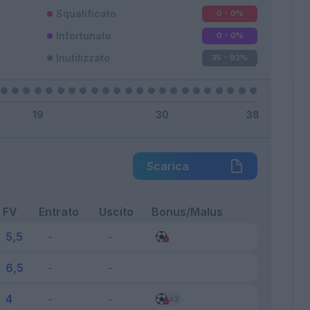
Squalificato
0 - 0
%
Infortunato
0 - 0
%
Inutilizzato
35 - 92
%
Scarica
FV
Entrato
Uscito
Bonus/Malus