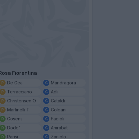
Rosa Fiorentina
De Gea
Mandragora
Terracciano
Adli
Christensen O.
Cataldi
Martinelli T.
Colpani
Gosens
Fagioli
Dodo'
Amrabat
Parisi
Zaniolo