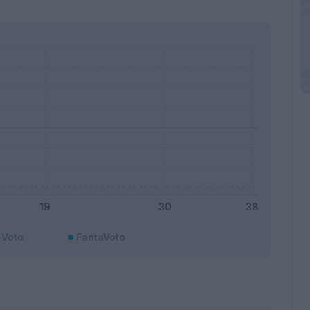
Voto
FantaVoto