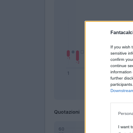
Fantacalci
If you wish 
sensitive in
confirm you
continue se
information 
further disc
participants
Downstream 
Bonus
Quotazioni
Persona
I want t