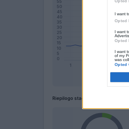
Opted 
I want t
Opted 
I want 
Advertis
Opted 
I want t
of my P
was col
Opted 
Riepilogo stagione