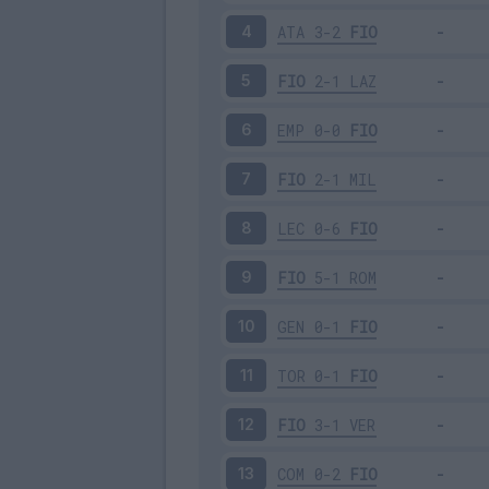
ATA
3-2
FIO
4
FIO
2-1
LAZ
5
EMP
0-0
FIO
6
FIO
2-1
MIL
7
LEC
0-6
FIO
8
FIO
5-1
ROM
9
GEN
0-1
FIO
10
TOR
0-1
FIO
11
FIO
3-1
VER
12
COM
0-2
FIO
13