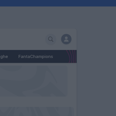
eghe
FantaChampions