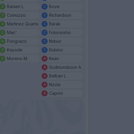
Ranieri L.
Bove
Comuzzo
Richardson
Martinez Quarta
Barak
Mari'
Folorunsho
Pongracic
Ndour
Kayode
Rubino
Moreno M.
Kean
Gudmundsson A.
Beltran L.
Nzola
Caprini