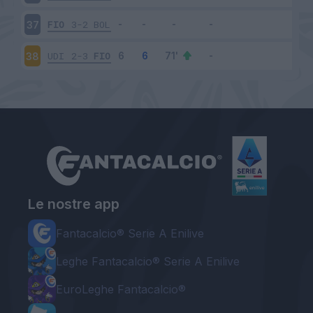
FIO
3-2
BOL
37
UDI
2-3
FIO
38
Le nostre app
Fantacalcio® Serie A Enilive
Leghe Fantacalcio® Serie A Enilive
EuroLeghe Fantacalcio®