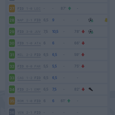
FIO
1-0
LEC
27
NAP
2-1
FIO
28
FIO
3-0
JUV
29
FIO
1-0
ATA
30
MIL
2-2
FIO
31
FIO
0-0
PAR
32
CAG
1-2
FIO
33
FIO
2-1
EMP
34
ROM
1-0
FIO
35
VEN
2-1
FIO
36