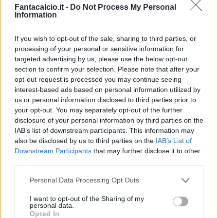
Fantacalcio.it -
Do Not Process My Personal
Information
If you wish to opt-out of the sale, sharing to third parties, or
processing of your personal or sensitive information for
targeted advertising by us, please use the below opt-out
Classic
Mantra
section to confirm your selection. Please note that after your
opt-out request is processed you may continue seeing
interest-based ads based on personal information utilized by
Riepilogo stagione
us or personal information disclosed to third parties prior to
your opt-out. You may separately opt-out of the further
disclosure of your personal information by third parties on the
Titolare
16 - 42
%
IAB’s list of downstream participants. This information may
Entrato
8 - 21
%
also be disclosed by us to third parties on the
IAB’s List of
Downstream Participants
that may further disclose it to other
Squalificato
0 - 0
%
third parties.
Infortunato
0 - 0
%
Personal Data Processing Opt Outs
Inutilizzato
14 - 36
%
I want to opt-out of the Sharing of my
personal data.
Opted In