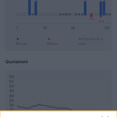
Presenze a
Bonus
Malus
voto
Quotazioni