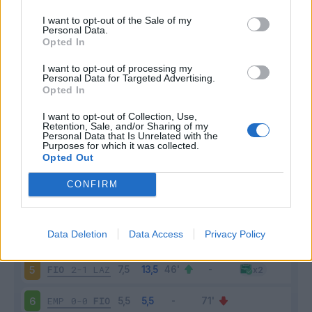
I want to opt-out of the Sale of my
Personal Data.
Opted In
Scarica riepilogo
I want to opt-out of processing my
Scarica
Personal Data for Targeted Advertising.
stagionale
Opted In
I want to opt-out of Collection, Use,
Giornata
Voto
FV
Entrato
Uscito
Bonus/Malus
Retention, Sale, and/or Sharing of my
Personal Data that Is Unrelated with the
PAR
1-1
FIO
1
Purposes for which it was collected.
Opted Out
FIO
0-0
VEN
2
CONFIRM
FIO
2-2
MON
3
Data Deletion
Data Access
Privacy Policy
ATA
3-2
FIO
4
FIO
2-1
LAZ
5
EMP
0-0
FIO
6