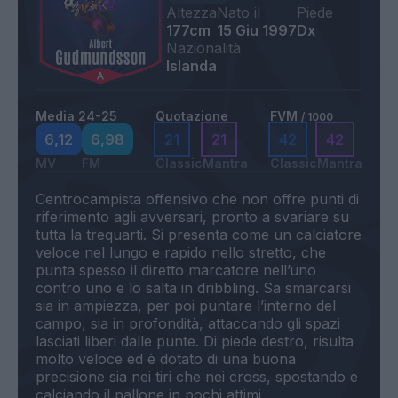
Altezza
Nato il
Piede
177cm
15 Giu 1997
Dx
Nazionalità
Islanda
Media 24-25
Quotazione
FVM
/ 1000
6,12
6,98
21
21
42
42
MV
FM
Classic
Mantra
Classic
Mantra
Centrocampista offensivo che non offre punti di
riferimento agli avversari, pronto a svariare su
tutta la trequarti. Si presenta come un calciatore
veloce nel lungo e rapido nello stretto, che
punta spesso il diretto marcatore nell’uno
contro uno e lo salta in dribbling. Sa smarcarsi
sia in ampiezza, per poi puntare l’interno del
campo, sia in profondità, attaccando gli spazi
lasciati liberi dalle punte. Di piede destro, risulta
molto veloce ed è dotato di una buona
precisione sia nei tiri che nei cross, spostando e